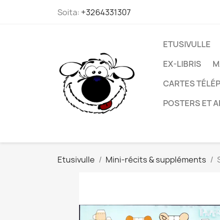
Soita:
+3264331307
ETUSIVULLE
EX-LIBRIS
M
CARTES TÉLÉP
POSTERS ET A
Etusivulle
Mini-récits & suppléments