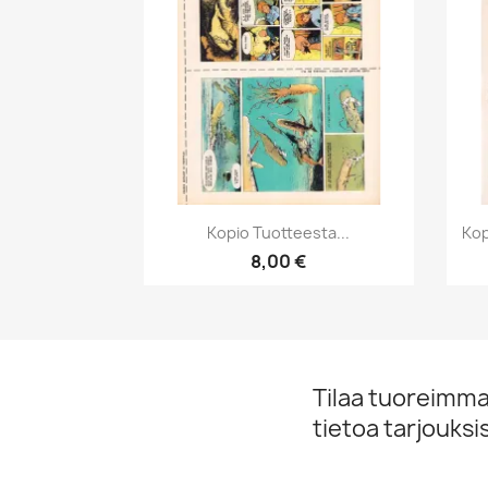
Pikakatselu

Kopio Tuotteesta...
Kop
8,00 €
Tilaa tuoreimmat
tietoa tarjouks