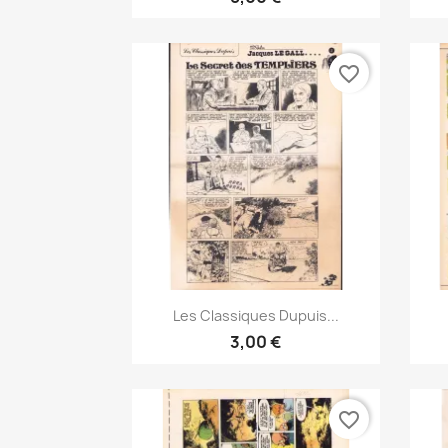
favorite_border
Pikakatselu

Les Classiques Dupuis...
3,00 €
favorite_border