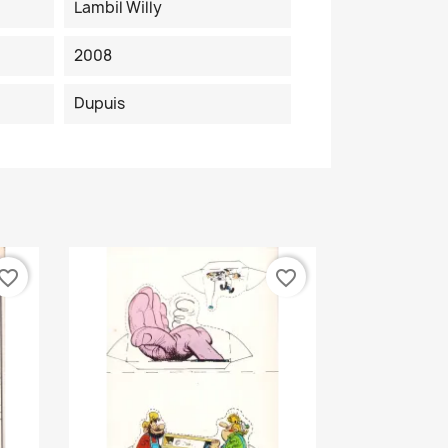
Lambil Willy
2008
Dupuis
vorite_border
favorite_border