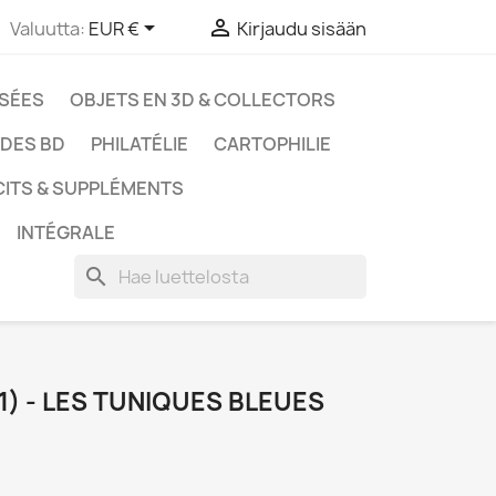


Valuutta:
EUR €
Kirjaudu sisään
SSÉES
OBJETS EN 3D & COLLECTORS
UDES BD
PHILATÉLIE
CARTOPHILIE
CITS & SUPPLÉMENTS
INTÉGRALE
search
) - LES TUNIQUES BLEUES