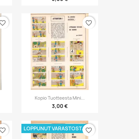
vorite_border
favorite_border
Pikakatselu

)
Kopio Tuotteesta Mini...
3,00 €
LOPPUNUT VARASTOSTA
vorite_border
favorite_border