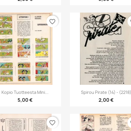
favorite_border
fa
Pikakatselu
Pikakatselu


Kopio Tuotteesta Mini...
Spirou Pirate (14) - (2218
5,00 €
2,00 €
favorite_border
fa