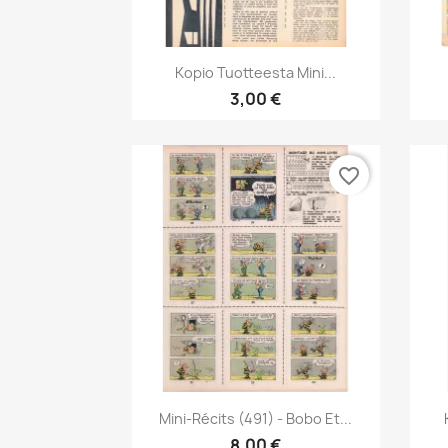
Pikakatselu

Kopio Tuotteesta Mini...
3,00 €
favorite_border
Pikakatselu

Mini-Récits (491) - Bobo Et...
8,00 €