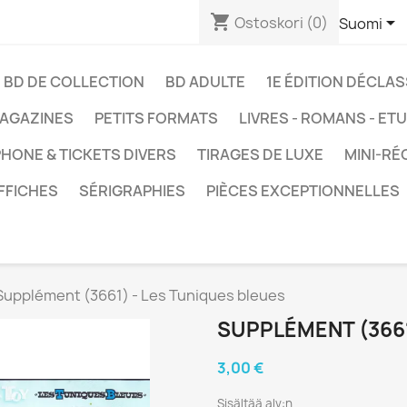
shopping_cart

Ostoskori
(0)
Suomi
BD DE COLLECTION
BD ADULTE
1E ÉDITION DÉCLA
AGAZINES
PETITS FORMATS
LIVRES - ROMANS - ET
HONE & TICKETS DIVERS
TIRAGES DE LUXE
MINI-RÉ
FFICHES
SÉRIGRAPHIES
PIÈCES EXCEPTIONNELLES
Supplément (3661) - Les Tuniques bleues
SUPPLÉMENT (3661
3,00 €
Sisältää alv:n