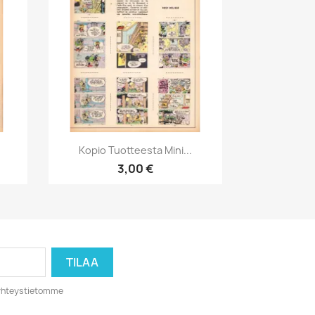
Pikakatselu

Kopio Tuotteesta Mini...
3,00 €
o yhteystietomme