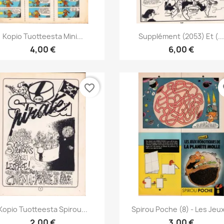
Pikakatselu
Pikakatselu


Kopio Tuotteesta Mini...
Supplément (2053) Et (..
4,00 €
6,00 €
favorite_border
fa
Pikakatselu
Pikakatselu


Kopio Tuotteesta Spirou...
Spirou Poche (8) - Les Jeux
2,00 €
3,00 €