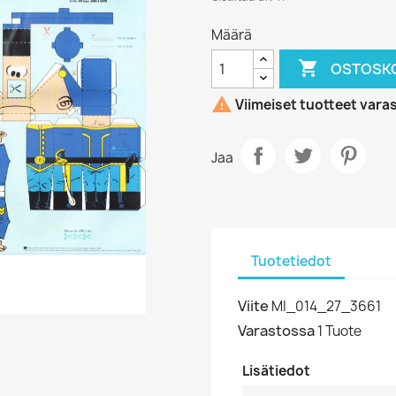
Määrä

OSTOSKO

Viimeiset tuotteet vara
Jaa
Tuotetiedot
Viite
MI_014_27_3661
Varastossa
1 Tuote
Lisätiedot