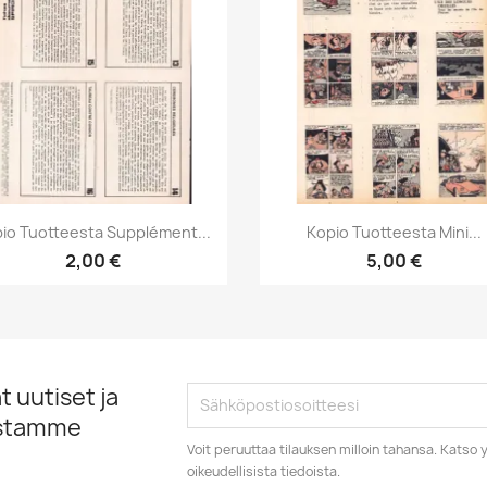
Pikakatselu
Pikakatselu


io Tuotteesta Supplément...
Kopio Tuotteesta Mini...
2,00 €
5,00 €
 uutiset ja
istamme
Voit peruuttaa tilauksen milloin tahansa. Kats
oikeudellisista tiedoista.