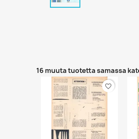
16 muuta tuotetta samassa kat
favorite_border