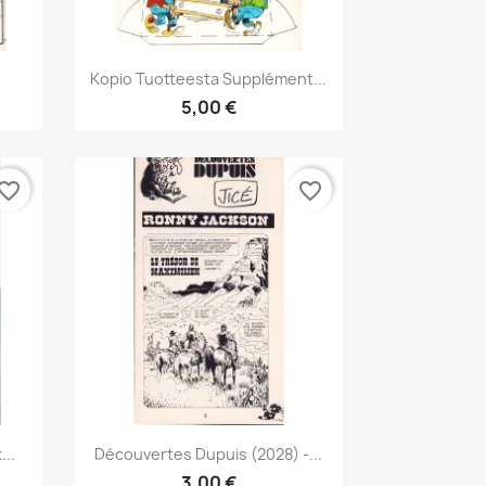
Pikakatselu

.
Kopio Tuotteesta Supplément...
5,00 €
vorite_border
favorite_border
Pikakatselu

...
Découvertes Dupuis (2028) -...
3,00 €