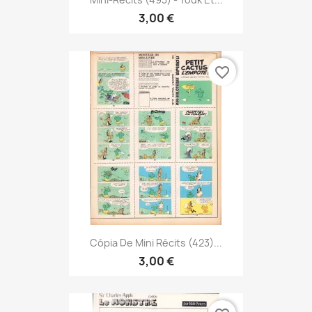
3,00 €
favorite_border
Cópia De Mini Récits (423)...
3,00 €