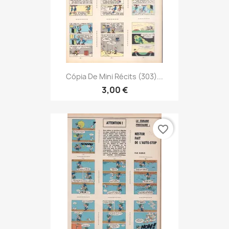
Cópia De Mini Récits (303)...
3,00 €
favorite_border