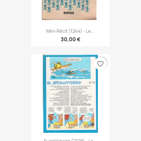
Mini-Récit (1244) - Le...
30,00 €
favorite_border
Supplément (2108) - Le...