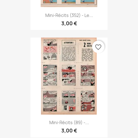
Mini-Récits (352) - Le...
3,00 €
favorite_border
Mini-Récits (89) -...
3,00 €