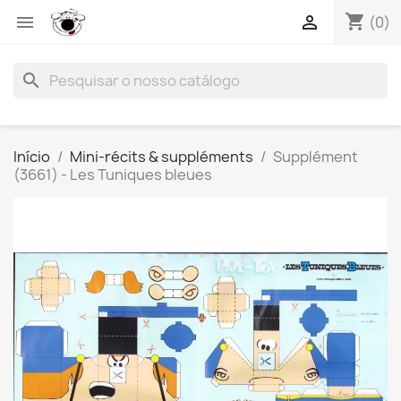
shopping_cart


(0)
search
Início
Mini-récits & suppléments
Supplément
(3661) - Les Tuniques bleues