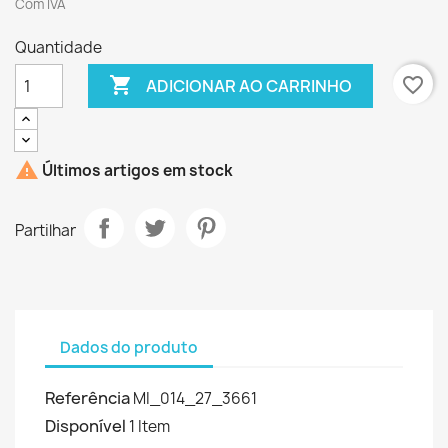
Com IVA
Quantidade

favorite_border
ADICIONAR AO CARRINHO

Últimos artigos em stock
Partilhar
Dados do produto
Referência
MI_014_27_3661
Disponível
1 Item