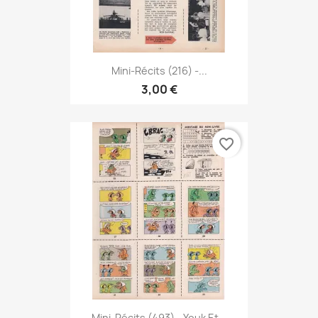
Mini-Récits (216) -...
3,00 €
favorite_border
Mini-Récits (493) - Youk Et...