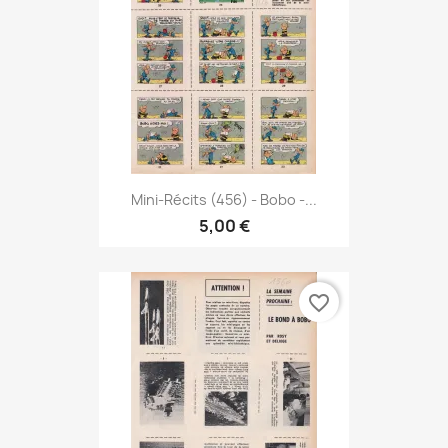
Mini-Récits (456) - Bobo -...
5,00 €
favorite_border