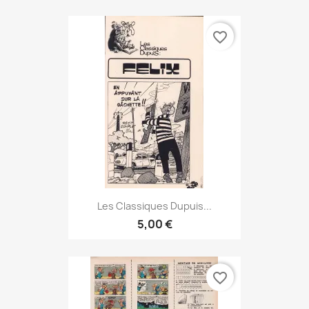
favorite_border
Les Classiques Dupuis...
5,00 €
favorite_border