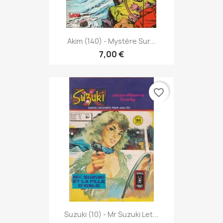
Akim (140) - Mystère Sur...
7,00 €
favorite_border
Suzuki (10) - Mr Suzuki Let...