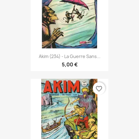
Akim (234) - La Guerre Sans...
5,00 €
favorite_border