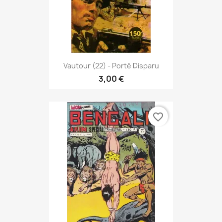
Vautour (22) - Porté Disparu
3,00 €
favorite_border