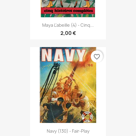
Maya L'abeille (4) - Cinq...
2,00 €
favorite_border
Navy (130) - Fair-Play