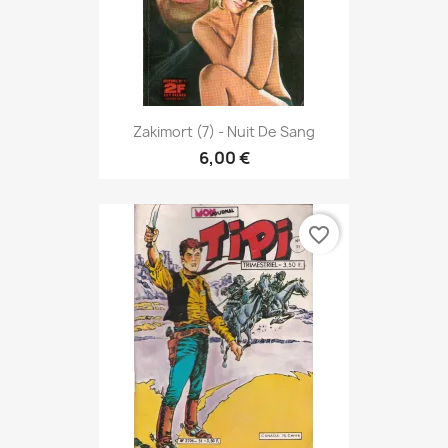
Zakimort (7) - Nuit De Sang
6,00 €
favorite_border