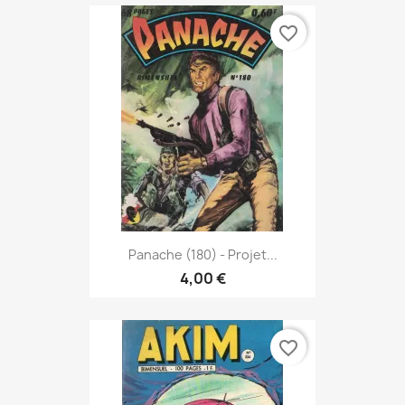
favorite_border
Panache (180) - Projet...
4,00 €
favorite_border