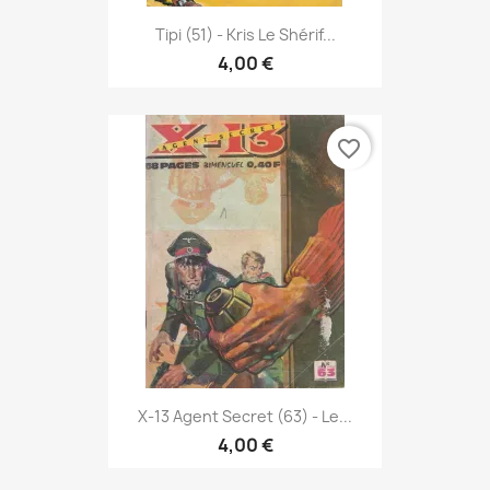
Tipi (51) - Kris Le Shérif...
4,00 €
favorite_border
X-13 Agent Secret (63) - Le...
4,00 €