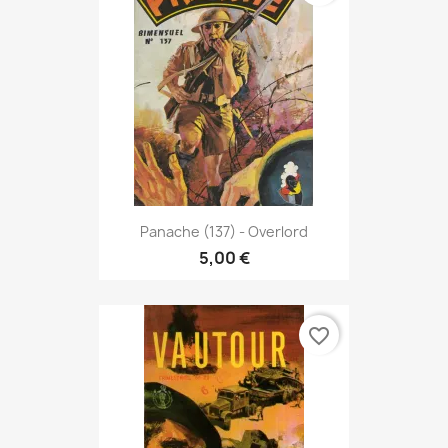
Panache (137) - Overlord
5,00 €
favorite_border