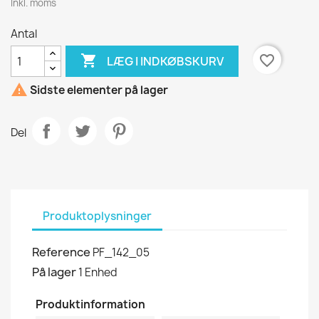
Inkl. moms
Antal

favorite_border
LÆG I INDKØBSKURV

Sidste elementer på lager
Del
Produktoplysninger
Reference
PF_142_05
På lager
1 Enhed
Produktinformation