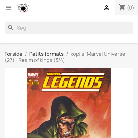
shopping_cart


(0)
search
Forside
Petits formats
kopi af Marvel Universe
(27) - Realm of kings (3/4)