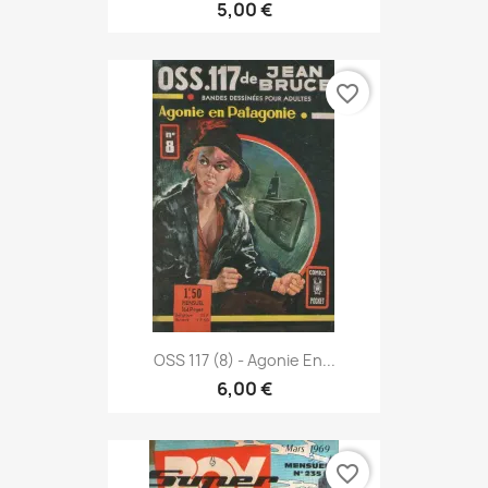
5,00 €
favorite_border
OSS 117 (8) - Agonie En...
6,00 €
favorite_border