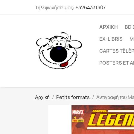
Τηλεφωνήστε μας:
+3264331307
ΑΡΧΙΚΉ
BD 
EX-LIBRIS
M
CARTES TÉLÉP
POSTERS ET A
Αρχική
Petits formats
Αντιγραφή του Ma