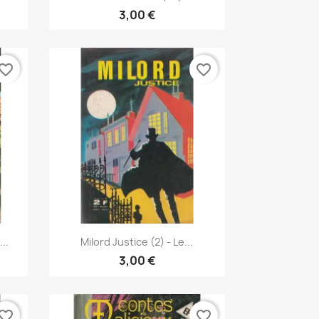
3,00 €
vorite_border
favorite_border
Γρήγορη προβολή

..
Milord Justice (2) - Le...
3,00 €
vorite_border
favorite_border