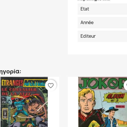
Etat
Année
Editeur
τηγορία:
favorite_border
fa