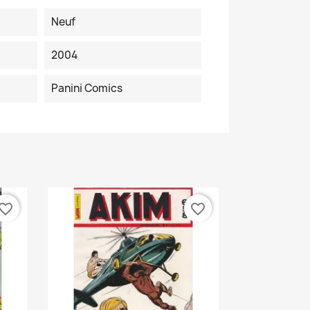
Neuf
2004
Panini Comics
vorite_border
favorite_border