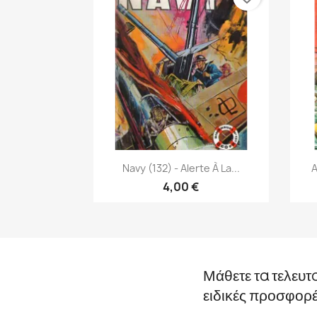
Γρήγορη προβολή

Navy (132) - Alerte À La...
A
4,00 €
Μάθετε τα τελευτ
ειδικές προσφορ