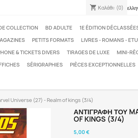
shopping_cart
Καλάθι:
(0)
ελλη
DE COLLECTION
BD ADULTE
1E ÉDITION DÉCLASSÉE
AGAZINES
PETITS FORMATS
LIVRES - ROMANS - ET
HONE & TICKETS DIVERS
TIRAGES DE LUXE
MINI-RÉ
FFICHES
SÉRIGRAPHIES
PIÈCES EXCEPTIONNELLES
rvel Universe (27) - Realm of kings (3/4)
ΑΝΤΙΓΡΑΦΉ ΤΟΥ MA
OF KINGS (3/4)
5,00 €