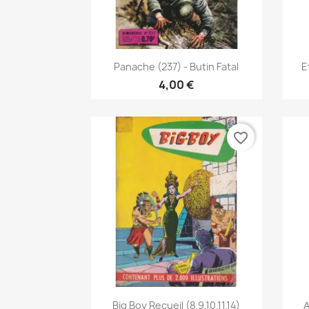
Γρήγορη προβολή

Panache (237) - Butin Fatal
E
4,00 €
favorite_border
Γρήγορη προβολή

Big Boy Recueil (8.9.10.11.14)
Α