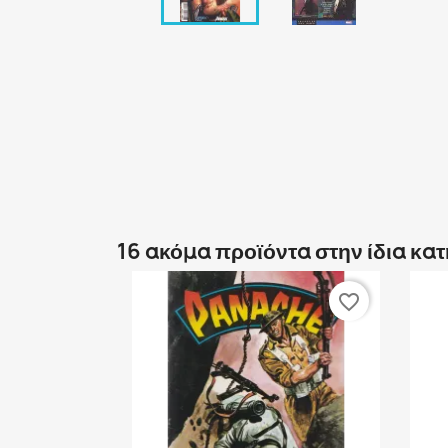
16 ακόμα προϊόντα στην ίδια κα
favorite_border