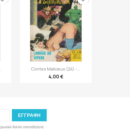
Γρήγορη προβολή

.
Contes Malicieux (24) -...
4,00 €
ερωτικό δελτίο οποτεδήποτε.