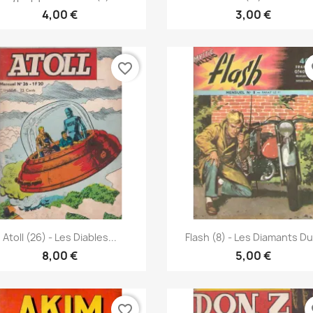
4,00 €
3,00 €
favorite_border
fa
Γρήγορη προβολή
Γρήγορη προβολή


Atoll (26) - Les Diables...
Flash (8) - Les Diamants Du.
8,00 €
5,00 €
favorite_border
fa