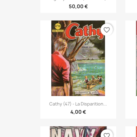
50,00 €
favorite_border
Γρήγορη προβολή

Cathy (47) - La Disparition...
4,00 €
favorite_border