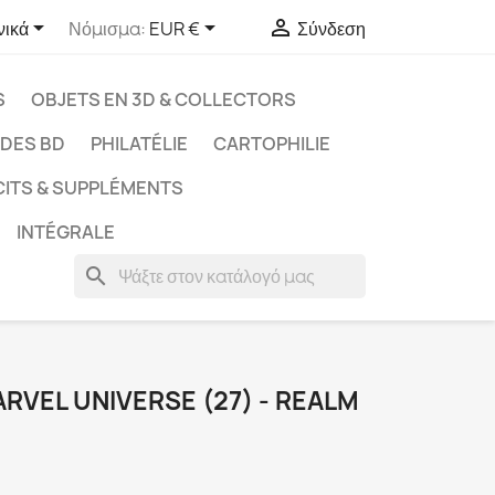



νικά
Νόμισμα:
EUR €
Σύνδεση
S
OBJETS EN 3D & COLLECTORS
UDES BD
PHILATÉLIE
CARTOPHILIE
CITS & SUPPLÉMENTS
INTÉGRALE
search
RVEL UNIVERSE (27) - REALM