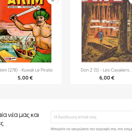
Γρήγορη προβολή
Γρήγορη προβολή


kim (278) - Kuwak Le Pirate
Don Z (5) - Les Cavaliers..
5,00 €
6,00 €
αία νέα μας και
ές
Μπορείτε να ακυρώσετε την εγγραφή σας στο ενημ