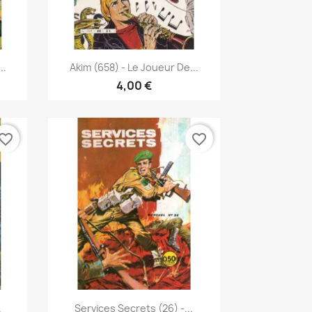
Γρήγορη προβολή

..
Akim (658) - Le Joueur De...
4,00 €
vorite_border
favorite_border
Γρήγορη προβολή

.
Services Secrets (26) -...