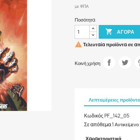
με ΦΠΑ
Ποσότητα

ΑΓΟΡΆ

Τελευταία προϊόντα σε α
Κοινή χρήση
Λεπτομέρειες προϊόντ
Κωδικός
PF_142_05
Σε απόθεμα
1 Αντικείμενο
Χαρακτηριστικά