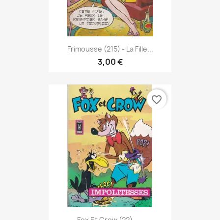
Frimousse (215) - La Fille...
3,00 €
favorite_border
Fox Et Crow (22) -...