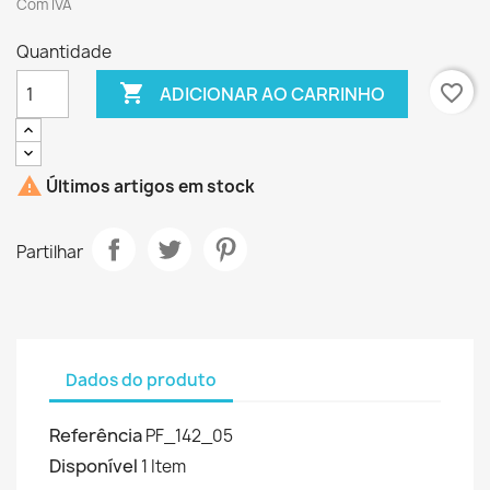
Com IVA
Quantidade

favorite_border
ADICIONAR AO CARRINHO

Últimos artigos em stock
Partilhar
Dados do produto
Referência
PF_142_05
Disponível
1 Item