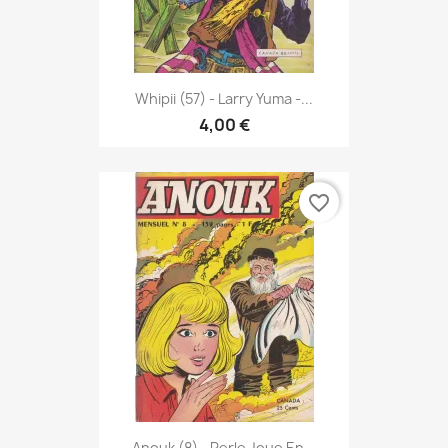
Whipii (57) - Larry Yuma -...
4,00 €
favorite_border
Anouk (8) - Perle Joue En...