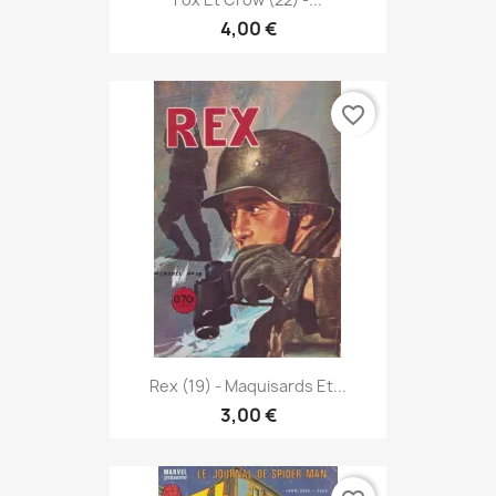
4,00 €
favorite_border
Rex (19) - Maquisards Et...
3,00 €