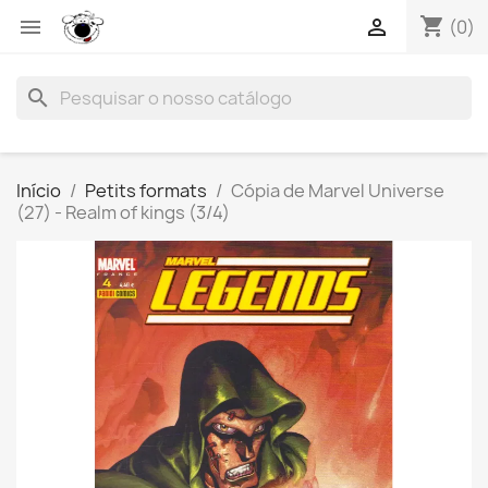
shopping_cart


(0)
search
Início
Petits formats
Cópia de Marvel Universe
(27) - Realm of kings (3/4)