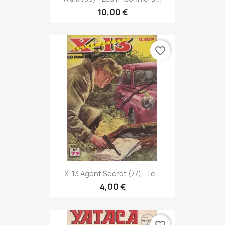
10,00 €
favorite_border
X-13 Agent Secret (77) - Le...
4,00 €