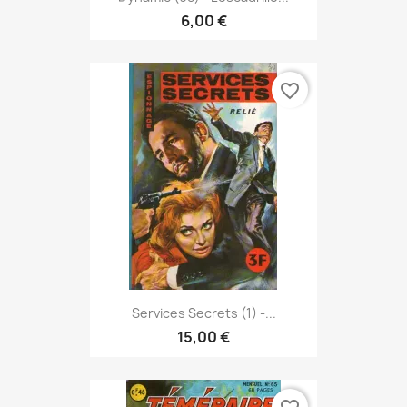
6,00 €
favorite_border
Services Secrets (1) -...
15,00 €