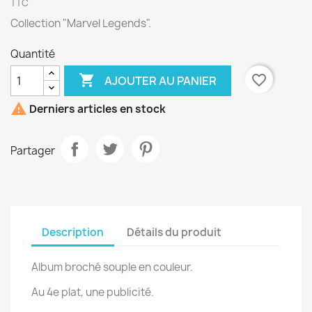
TTC
Collection "Marvel Legends".
Quantité

favorite_border
AJOUTER AU PANIER

Derniers articles en stock
Partager
Description
Détails du produit
Album broché souple en couleur.
Au 4e plat, une publicité.