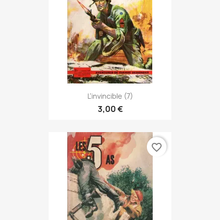
L'invincible (7)
3,00 €
favorite_border