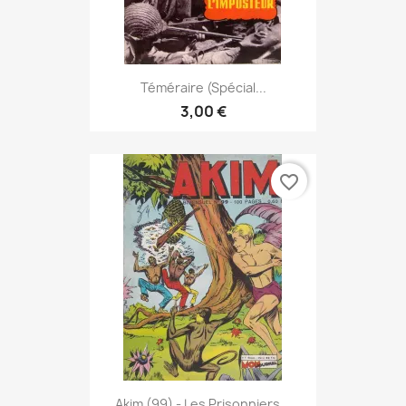
Téméraire (spécial...
3,00 €
favorite_border
Akim (99) - Les Prisonniers...