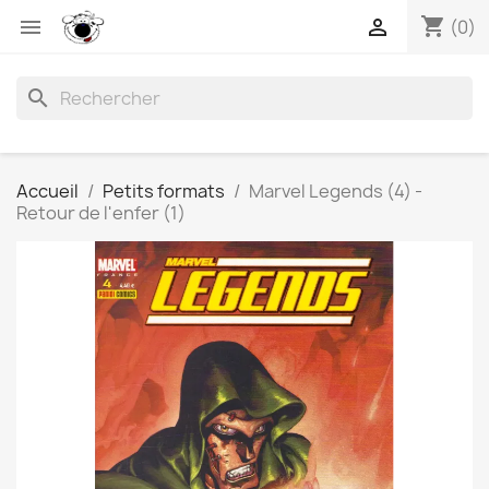
shopping_cart


(0)
search
Accueil
Petits formats
Marvel Legends (4) -
Retour de l'enfer (1)