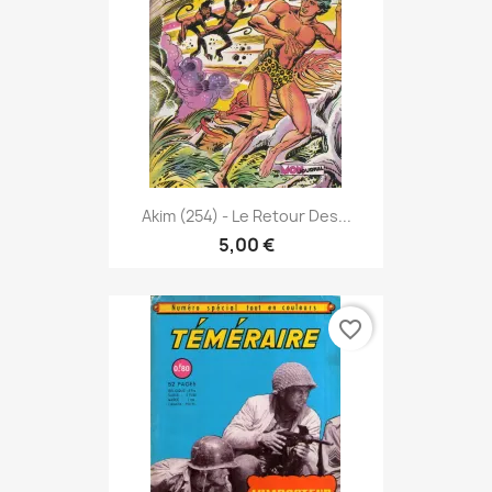
Akim (254) - Le Retour Des...
5,00 €
favorite_border