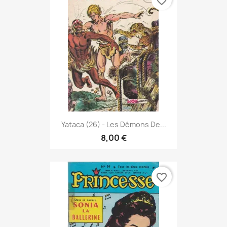
favorite_border
Yataca (26) - Les Démons De...
8,00 €
favorite_border