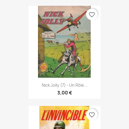
favorite_border
Nick Jolly (7) - Un Rôle...
3,00 €
favorite_border