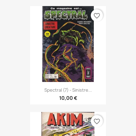
favorite_border
Spectral (7) - Sinistre...
10,00 €
favorite_border