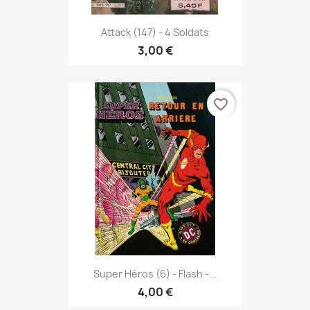
Attack (147) - 4 Soldats
3,00 €
favorite_border
Super Héros (6) - Flash -...
4,00 €