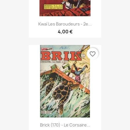
Kwaï Les Baroudeurs - 2e...
4,00 €
favorite_border
Brick (170) - Le Corsaire...