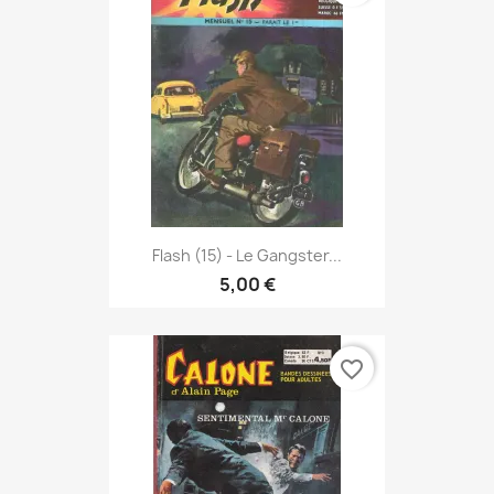
Flash (15) - Le Gangster...
5,00 €
favorite_border