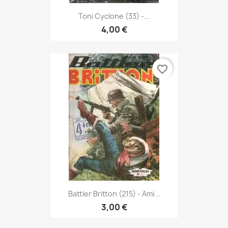
Toni Cyclone (33) -...
4,00 €
favorite_border
Battler Britton (215) - Ami...
3,00 €