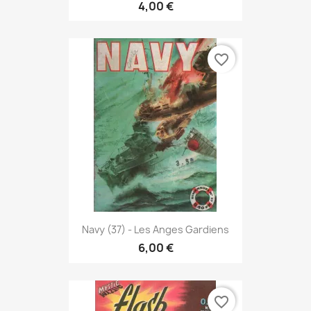
4,00 €
favorite_border
Navy (37) - Les Anges Gardiens
6,00 €
favorite_border