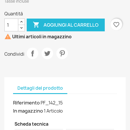
Tasse incluse
Quantità

favorite_border
AGGIUNGI AL CARRELLO

Ultimi articoli in magazzino
Condividi
Dettagli del prodotto
Riferimento
PF_142_15
In magazzino
1 Articolo
Scheda tecnica