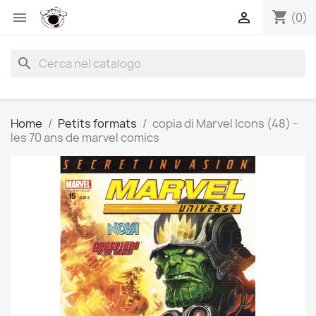
shopping_cart


(0)
search
Home
Petits formats
copia di Marvel Icons (48) -
les 70 ans de marvel comics