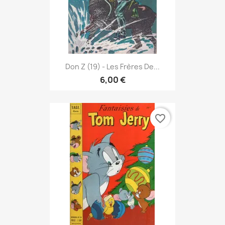
Don Z (19) - Les Frères De...
6,00 €
favorite_border