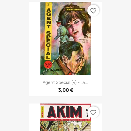
favorite_border
Agent Spécial (4) - La...
3,00 €
favorite_border