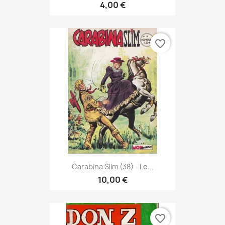
4,00 €
favorite_border
Carabina Slim (38) - Le...
10,00 €
favorite_border