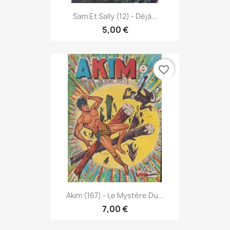
Sam Et Sally (12) - Déjà...
5,00 €
favorite_border
Akim (167) - Le Mystère Du...
7,00 €