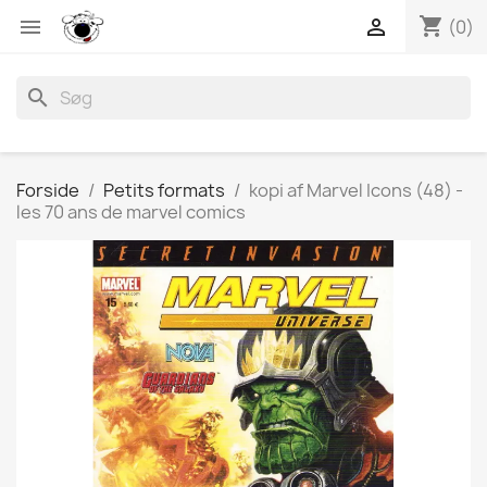
shopping_cart


(0)
search
Forside
Petits formats
kopi af Marvel Icons (48) -
les 70 ans de marvel comics