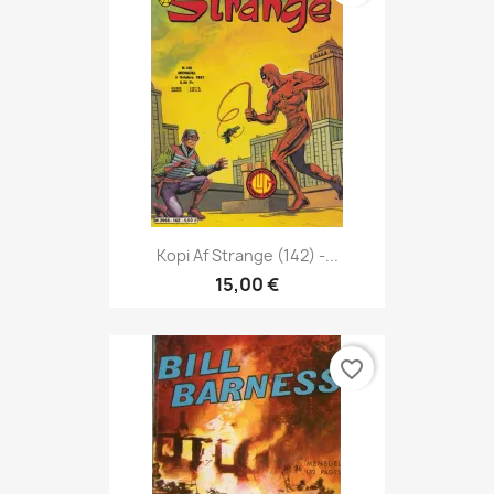
Kopi Af Strange (142) -...
15,00 €
favorite_border