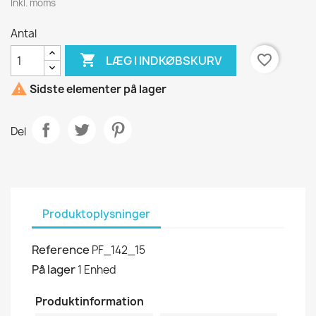
Inkl. moms
Antal

favorite_border
LÆG I INDKØBSKURV

Sidste elementer på lager
Del
Produktoplysninger
Reference
PF_142_15
På lager
1 Enhed
Produktinformation