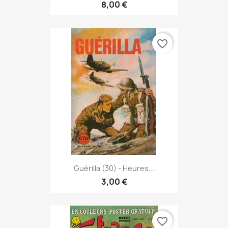
8,00 €
favorite_border
Guérilla (30) - Heures...
3,00 €
favorite_border