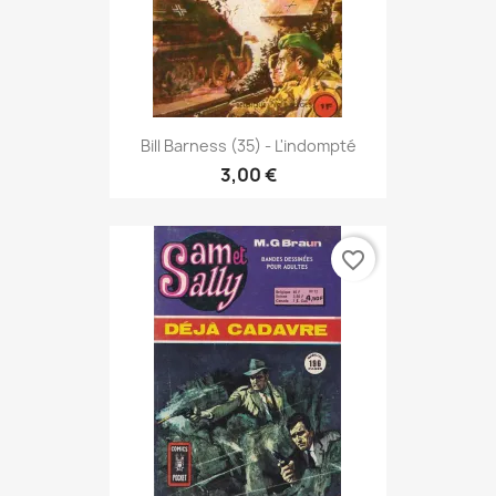
Bill Barness (35) - L'indompté
3,00 €
favorite_border