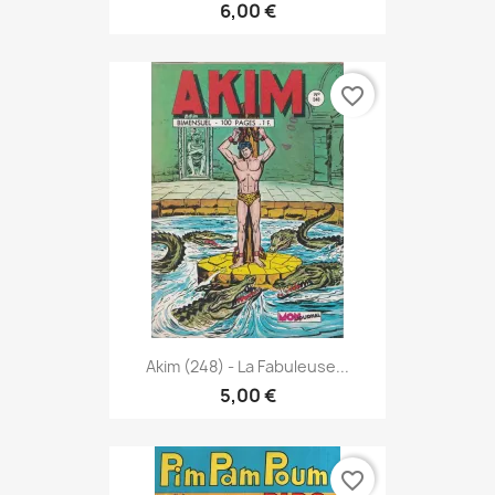
6,00 €
favorite_border
Akim (248) - La Fabuleuse...
5,00 €
favorite_border