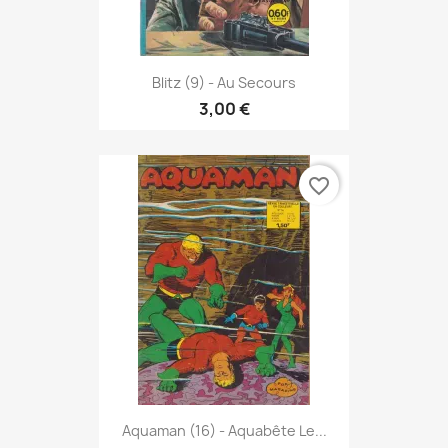
Blitz (9) - Au Secours
3,00 €
favorite_border
Aquaman (16) - Aquabête Le...