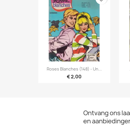
Snel bekijken

Roses Blanches (148) - Un...
€ 2,00
Ontvang ons laa
en aanbiedinge