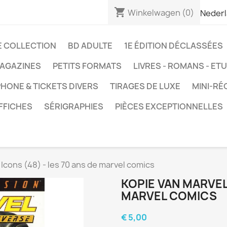
shopping_cart
Winkelwagen
(0)
Neder
E COLLECTION
BD ADULTE
1E ÉDITION DÉCLASSÉES
AGAZINES
PETITS FORMATS
LIVRES - ROMANS - ET
HONE & TICKETS DIVERS
TIRAGES DE LUXE
MINI-RÉ
FFICHES
SÉRIGRAPHIES
PIÈCES EXCEPTIONNELLES
Icons (48) - les 70 ans de marvel comics
KOPIE VAN MARVEL 
MARVEL COMICS
€ 5,00