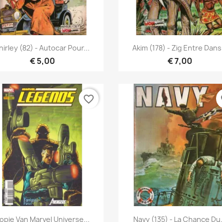
Snel bekijken
Snel bekijken


hirley (82) - Autocar Pour...
Akim (178) - Zig Entre Dans.
€ 5,00
€ 7,00
favorite_border
fa
Snel bekijken
Snel bekijken


opie Van Marvel Universe...
Navy (135) - La Chance Du.