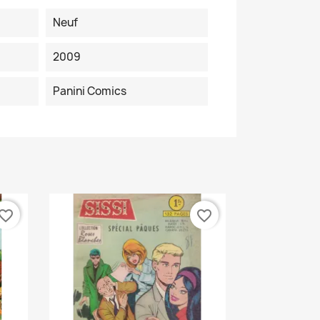
Neuf
2009
Panini Comics
vorite_border
favorite_border