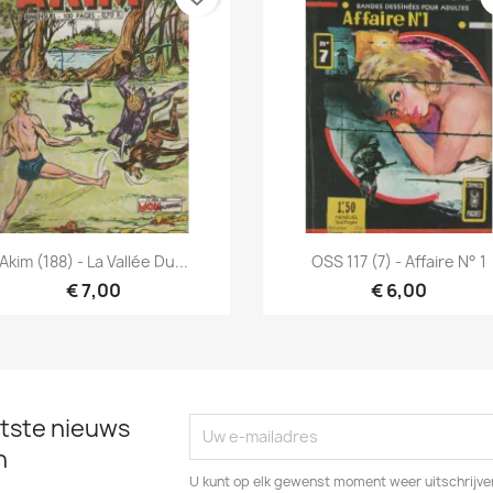
Snel bekijken
Snel bekijken


Akim (188) - La Vallée Du...
OSS 117 (7) - Affaire N° 1
€ 7,00
€ 6,00
tste nieuws
n
U kunt op elk gewenst moment weer uitschrijven