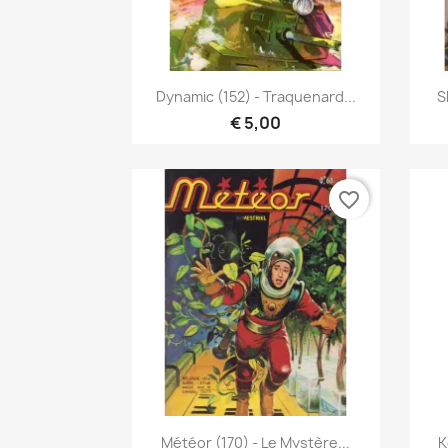
Snel bekijken

Dynamic (152) - Traquenard...
S
€ 5,00
favorite_border
Snel bekijken

Météor (170) - Le Mystère...
K