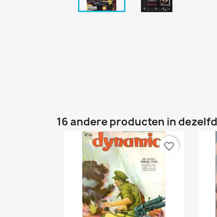
16 andere producten in dezelfd
favorite_border