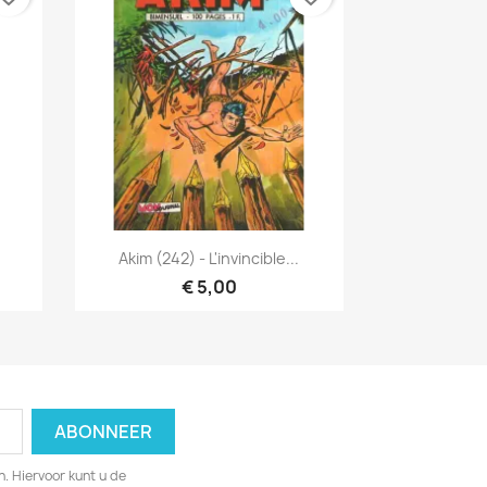
Snel bekijken

Akim (242) - L'invincible...
€ 5,00
. Hiervoor kunt u de