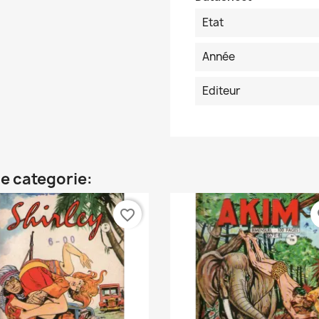
Etat
Année
Editeur
e categorie:
favorite_border
fa