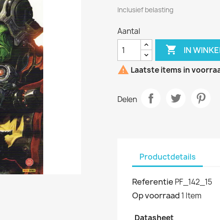
Inclusief belasting
Aantal

IN WINK

Laatste items in voorra
Delen
Productdetails
Referentie
PF_142_15
Op voorraad
1 Item
Datasheet