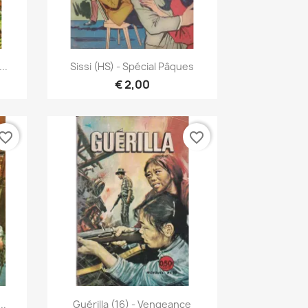
Snel bekijken

..
Sissi (HS) - Spécial Pâques
€ 2,00
vorite_border
favorite_border
Snel bekijken

..
Guérilla (16) - Vengeance