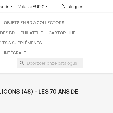



lands
Valuta:
EUR €
Inloggen
OBJETS EN 3D & COLLECTORS
UDES BD
PHILATÉLIE
CARTOPHILIE
CITS & SUPPLÉMENTS
INTÉGRALE
search
ICONS (48) - LES 70 ANS DE