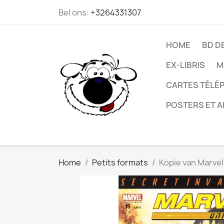
Bel ons:
+3264331307
HOME
BD D
EX-LIBRIS
M
CARTES TÉLÉP
POSTERS ET A
Home
Petits formats
Kopie van Marvel 