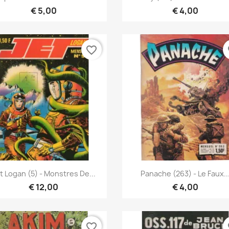
€ 5,00
€ 4,00
favorite_border
fa
Snel bekijken
Snel bekijken


t Logan (5) - Monstres De...
Panache (263) - Le Faux..
€ 12,00
€ 4,00
favorite_border
fa