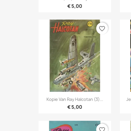
€ 5,00
favorite_border
Snel bekijken

Kopie Van Ray Halcotan (3)...
Je
€ 5,00
favorite_border