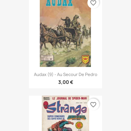
favorite_border
Audax (9) - Au Secour De Pedro
3,00 €
favorite_border