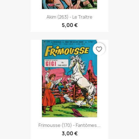
Akim (263) - Le Traître
5,00 €
favorite_border
Frimousse (170) - Fantômes...
3,00 €