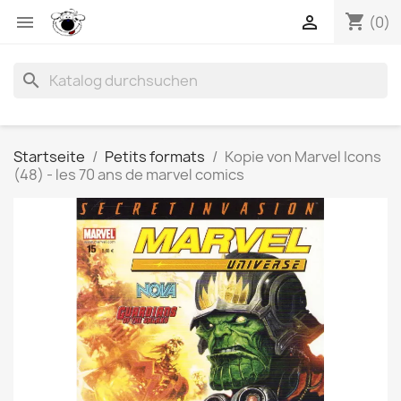
shopping_cart


(0)
search
Startseite
Petits formats
Kopie von Marvel Icons
(48) - les 70 ans de marvel comics