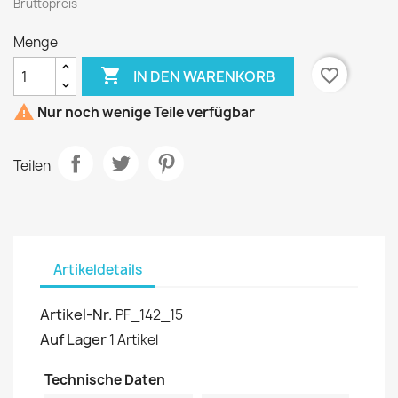
Bruttopreis
Menge

favorite_border
IN DEN WARENKORB

Nur noch wenige Teile verfügbar
Teilen
Artikeldetails
Artikel-Nr.
PF_142_15
Auf Lager
1 Artikel
Technische Daten