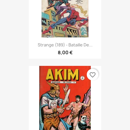
Strange (189) - Bataille De...
8,00 €
favorite_border