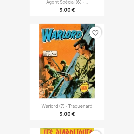
Agent Spécial (6) -...
3,00 €
favorite_border
Warlord (7) - Traquenard
3,00 €