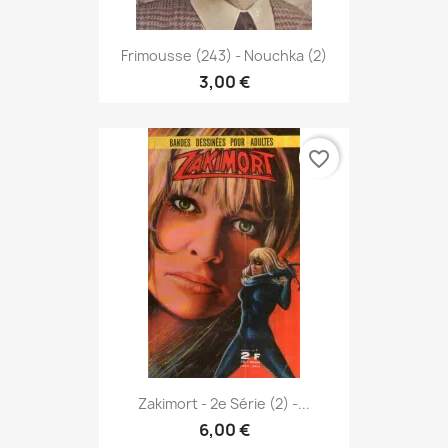
Frimousse (243) - Nouchka (2)
3,00 €
favorite_border
Zakimort - 2e Série (2) -...
6,00 €