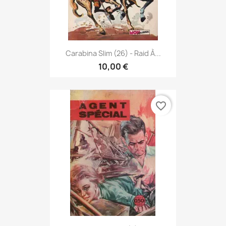
Carabina Slim (26) - Raid À...
10,00 €
favorite_border