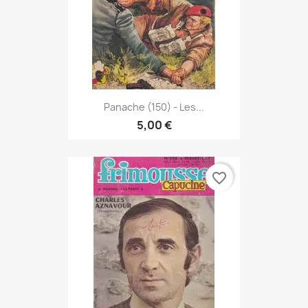
Panache (150) - Les...
5,00 €
favorite_border