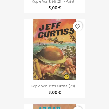
Kopie Von Défi (21) - Point...
3,00 €
favorite_border
Kopie Von Jeff Curtiss (28)...
3,00 €