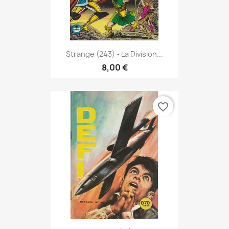
Strange (243) - La Division...
8,00 €
favorite_border