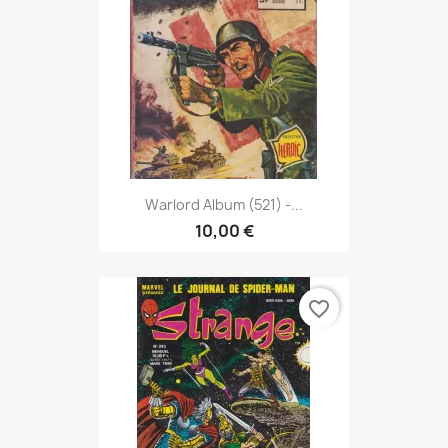
Warlord Album (521) -...
10,00 €
favorite_border