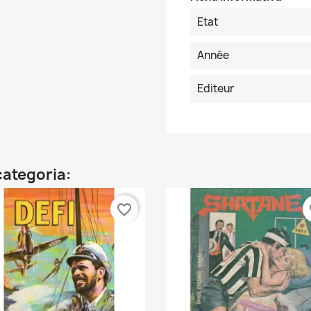
Etat
Année
Editeur
categoria:
favorite_border
fa