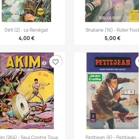
Vista rápida
Vista rápida


Défi (2) - Le Renégat
Shatane (16) - Roller Foo
4,00 €
5,00 €
favorite_border
fa
Vista rápida
Vista rápida


im (264) - Seul Contre Tous
Petitjean (6) - Petitjean..