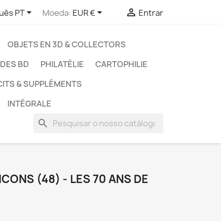



uês PT
Moeda:
EUR €
Entrar
OBJETS EN 3D & COLLECTORS
UDES BD
PHILATÉLIE
CARTOPHILIE
CITS & SUPPLÉMENTS
INTÉGRALE
search
CONS (48) - LES 70 ANS DE