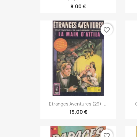
8,00 €
favorite_border
Vista rápida

Etranges Aventures (29) -...
15,00 €
favorite_border