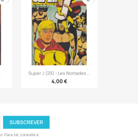
Vista rápida

.
Super J (29) - Les Nomades...
4,00 €
 Para tal, consulte a