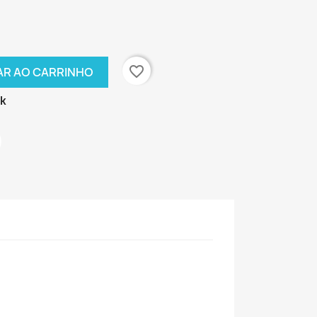
favorite_border
AR AO CARRINHO
ck