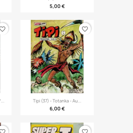
5,00 €
vorite_border
favorite_border
Vista rápida

...
Tipi (37) - Totanka - Au...
6,00 €
vorite_border
favorite_border