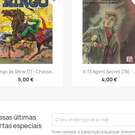
Vista rápida
Vista rápida


ngo 2e Série (7) - Chasse...
X-13 Agent Secret (79) -..
5,00 €
4,00 €
ssas últimas
rtas especiais
Pode cancelar a subscrição a qualquer momento.