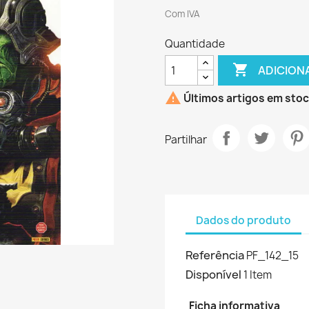
Com IVA
Quantidade

ADICION

Últimos artigos em sto
Partilhar
Dados do produto
Referência
PF_142_15
Disponível
1 Item
Ficha informativa