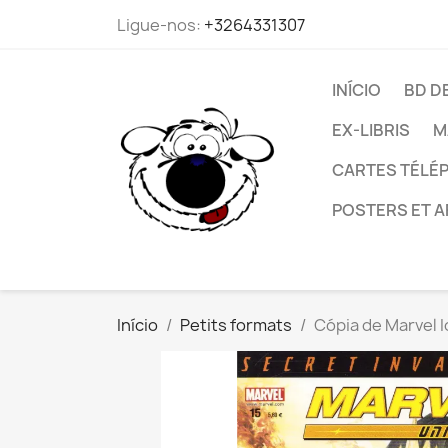
Ligue-nos:
+3264331307
INÍCIO
BD D
EX-LIBRIS
M
CARTES TÉLÉP
POSTERS ET A
Início
Petits formats
Cópia de Marvel I