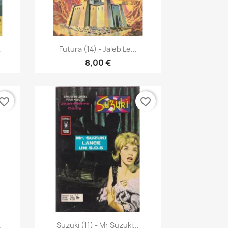
Vista rápida

t
Futura (14) - Jaleb Le...
8,00 €
vorite_border
favorite_border
Vista rápida

.
Suzuki (11) - Mr Suzuki...