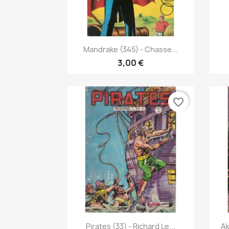
Vista rápida

Mandrake (345) - Chasse...
3,00 €
favorite_border
Vista rápida

Pirates (33) - Richard Le...
Ak