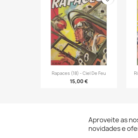
Vista rápida

Rapaces (18) - Ciel De Feu
Ri
15,00 €
Aproveite as no
novidades e ofe