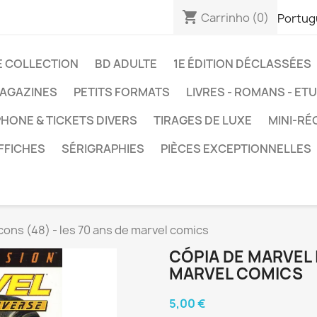
shopping_cart
Carrinho
(0)
Portug
E COLLECTION
BD ADULTE
1E ÉDITION DÉCLASSÉES
AGAZINES
PETITS FORMATS
LIVRES - ROMANS - ET
HONE & TICKETS DIVERS
TIRAGES DE LUXE
MINI-RÉ
FFICHES
SÉRIGRAPHIES
PIÈCES EXCEPTIONNELLES
cons (48) - les 70 ans de marvel comics
CÓPIA DE MARVEL I
MARVEL COMICS
5,00 €