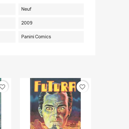
Neuf
2009
Panini Comics
vorite_border
favorite_border