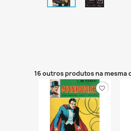
16 outros produtos na mesma 
favorite_border