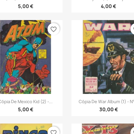
5,00 €
4,00 €
favorite_border
fa
Vista rápida
Vista rápida


Cópia De Mexico Kid (2) -...
Cópia De War Album (1) - N°
5,00 €
30,00 €
favorite_border
fa