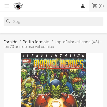
shopping_cart


(0)
search
Forside
Petits formats
kopi af Marvel Icons (48) -
les 70 ans de marvel comics