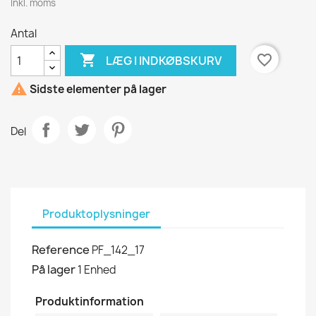
Inkl. moms
Antal

favorite_border
LÆG I INDKØBSKURV

Sidste elementer på lager
Del
Produktoplysninger
Reference
PF_142_17
På lager
1 Enhed
Produktinformation