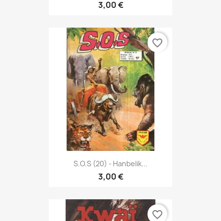
3,00 €
favorite_border
S.O.S (20) - Hanbelik...
3,00 €
favorite_border