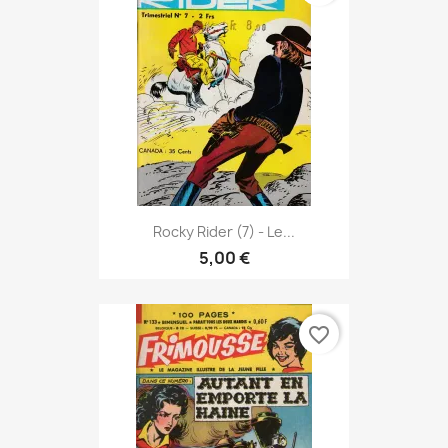
Rocky Rider (7) - Le...
5,00 €
favorite_border