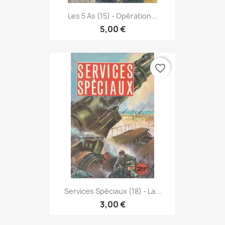
Les 5 As (15) - Opération...
5,00 €
favorite_border
Services Spéciaux (18) - La...
3,00 €