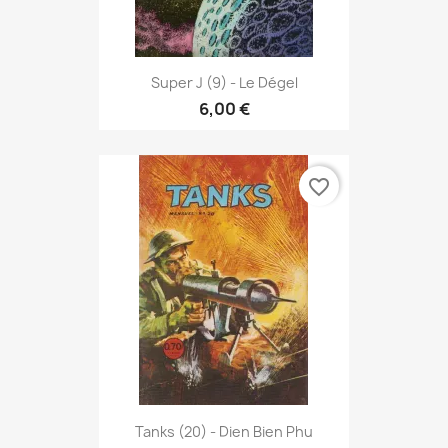
Super J (9) - Le Dégel
6,00 €
favorite_border
Tanks (20) - Dien Bien Phu