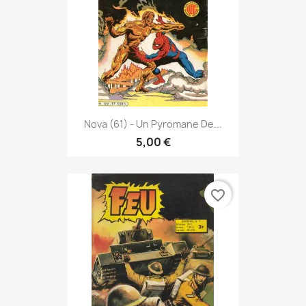
Nova (61) - Un Pyromane De...
5,00 €
favorite_border