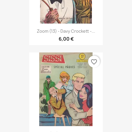
Zoom (13) - Davy Crockett -...
6,00 €
favorite_border