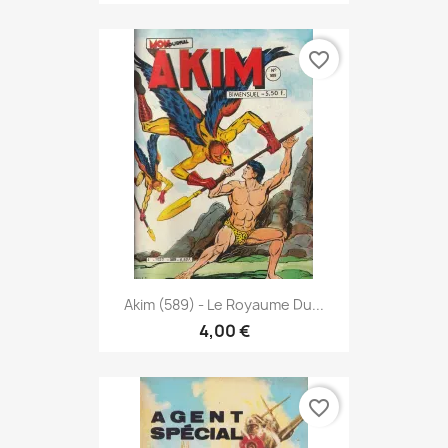
favorite_border
Akim (589) - Le Royaume Du...
4,00 €
favorite_border