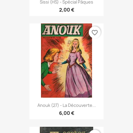
Sissi (HS) - Spécial Pâques
2,00 €
favorite_border
Anouk (27) - La Découverte...
6,00 €