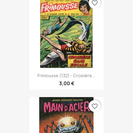
favorite_border
Frimousse (132) - Croisière...
3,00 €
favorite_border