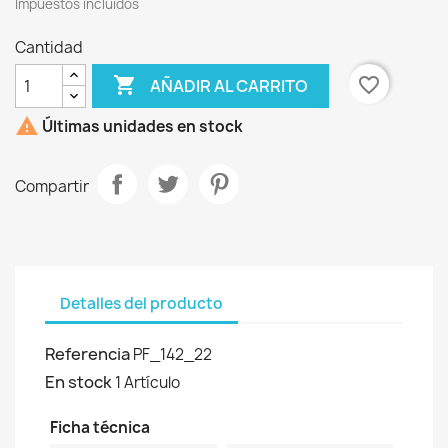
Impuestos incluidos
Cantidad

favorite_border
AÑADIR AL CARRITO

Últimas unidades en stock
Compartir
Detalles del producto
Referencia
PF_142_22
En stock
1 Artículo
Ficha técnica