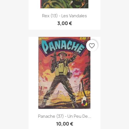
Rex (13) - Les Vandales
3,00 €
favorite_border
Panache (37) - Un Peu De...
10,00 €