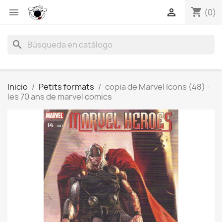
shopping_cart


(0)
search
Inicio
Petits formats
copia de Marvel Icons (48) -
les 70 ans de marvel comics