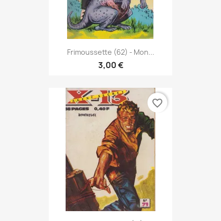
Frimoussette (62) - Mon...
3,00 €
favorite_border