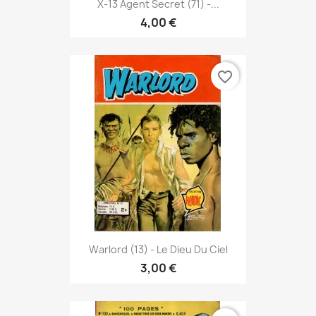
X-13 Agent Secret (71) -...
4,00 €
favorite_border
Warlord (13) - Le Dieu Du Ciel
3,00 €