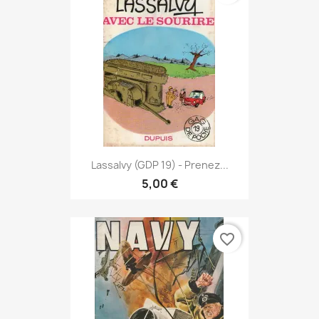
Lassalvy (GDP 19) - Prenez...
5,00 €
favorite_border