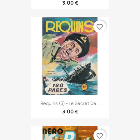
3,00 €
favorite_border
Requins (3) - Le Secret De...
3,00 €
favorite_border