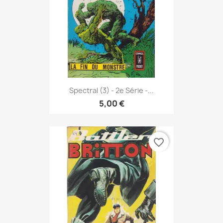
Spectral (3) - 2e Série -...
5,00 €
favorite_border