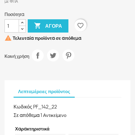
με ΦΠΑ
Ποσότητα

favorite_border
ΑΓΟΡΆ

Τελευταία προϊόντα σε απόθεμα
Κοινή χρήση
Λεπτομέρειες προϊόντος
Κωδικός
PF_142_22
Σε απόθεμα
1 Αντικείμενο
Χαρακτηριστικά