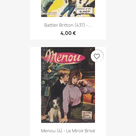
Battler Britton (437) -...
4,00 €
favorite_border
Menou (4) - Le Miroir Brisé