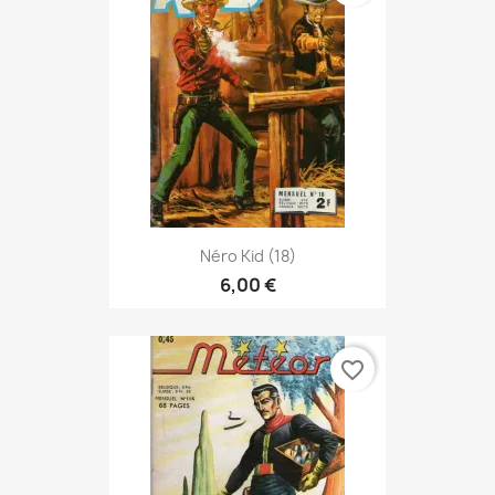
Néro Kid (18)
6,00 €
favorite_border