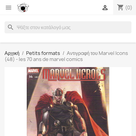
shopping_cart


(0)
search
Αρχική
Petits formats
Αντιγραφή του Marvel Icons
(48) - les 70 ans de marvel comics