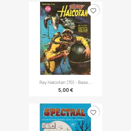
favorite_border
Ray Halcotan (70) - Base...
5,00 €
favorite_border