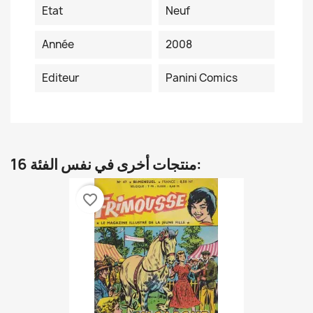
Etat
Neuf
Année
2008
Editeur
Panini Comics
16 منتجات أخرى في نفس الفئة:
favorite_border