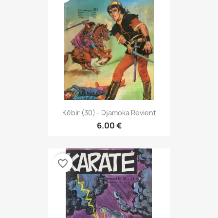
Kébir (30) - Djamoka Revient
6.00 €
favorite_border