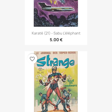
Karaté (21) - Sabu L'éléphant
5.00 €
favorite_border