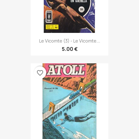
Le Vicomte (3) - Le Vicomte...
5.00 €
favorite_border