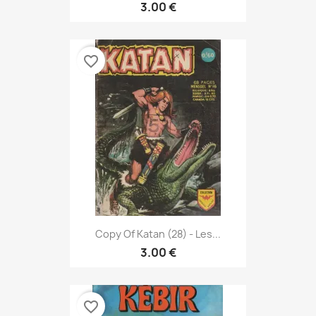
3.00 €
favorite_border
Copy Of Katan (28) - Les...
3.00 €
favorite_border