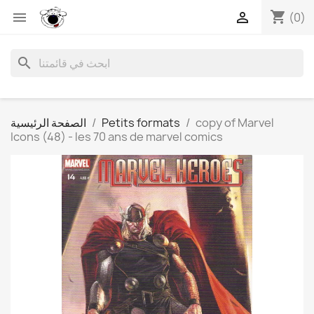
shopping_cart


(0)
search
copy of Marvel
Petits formats
الصفحة الرئيسية
Icons (48) - les 70 ans de marvel comics