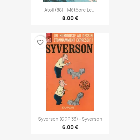
Atoll (88) - Météore Le...
8.00 €
favorite_border
Syverson (GDP 33) - Syverson
6.00 €