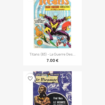
Titans (83) - La Guerre Des...
7.00 €
favorite_border