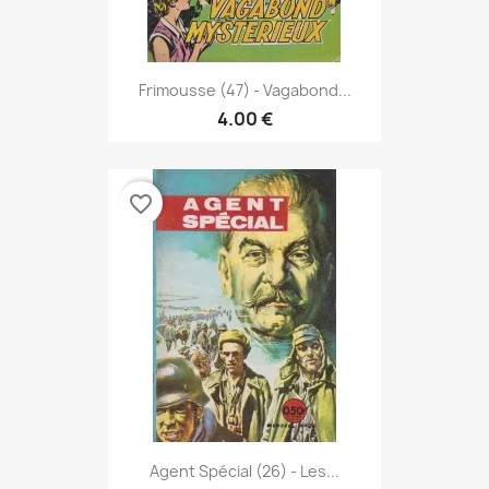
Frimousse (47) - Vagabond...
4.00 €
favorite_border
Agent Spécial (26) - Les...