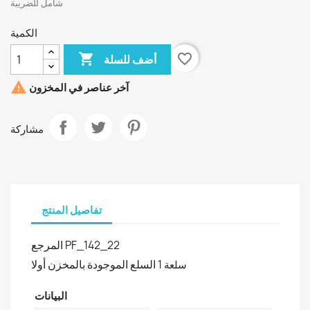
شامل للضريبة
الكمية

favorite_border
أضف للسلة

آخر عناصر في المخزون
مشاركة
تفاصيل المنتج
المرجع
PF_142_22
السلع الموجودة بالمخزن أولا
1 سلعة
البيانات