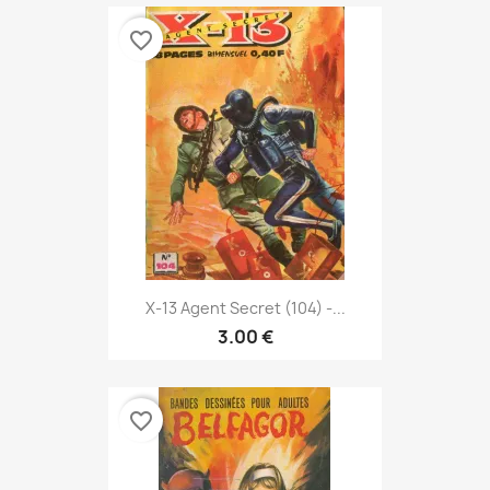
favorite_border
X-13 Agent Secret (104) -...
3.00 €
favorite_border