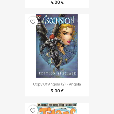
4.00 €
favorite_border
Copy Of Angela (2) - Angela
5.00 €
favorite_border