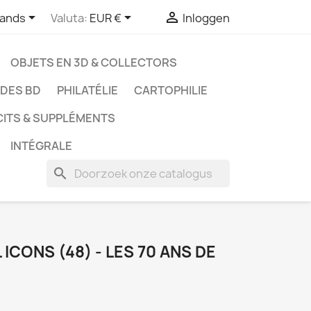



lands
Valuta:
EUR €
Inloggen
OBJETS EN 3D & COLLECTORS
UDES BD
PHILATÉLIE
CARTOPHILIE
CITS & SUPPLÉMENTS
INTÉGRALE
search
ICONS (48) - LES 70 ANS DE