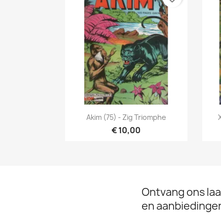
Snel bekijken

Akim (75) - Zig Triomphe
€ 10,00
Ontvang ons laa
en aanbiedinge