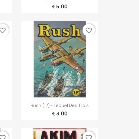
€ 5,00
vorite_border
favorite_border
Snel bekijken

Rush (17) - Lequel Des Trois
€ 3,00
vorite_border
favorite_border