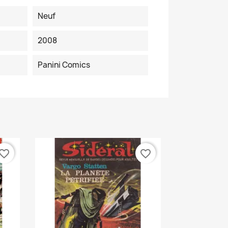
Neuf
2008
Panini Comics
vorite_border
favorite_border