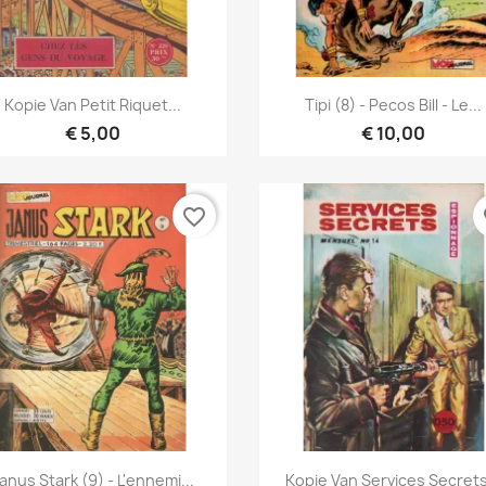
Snel bekijken
Snel bekijken


Kopie Van Petit Riquet...
Tipi (8) - Pecos Bill - Le...
€ 5,00
€ 10,00
favorite_border
fa
Snel bekijken
Snel bekijken


anus Stark (9) - L'ennemi...
Kopie Van Services Secrets