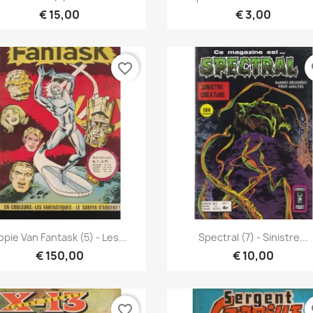
€ 15,00
€ 3,00
favorite_border
fa
Snel bekijken
Snel bekijken


opie Van Fantask (5) - Les...
Spectral (7) - Sinistre...
€ 150,00
€ 10,00
favorite_border
fa