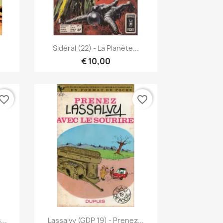
Snel bekijken

Sidéral (22) - La Planète...
€ 10,00
vorite_border
favorite_border
Snel bekijken

...
Lassalvy (GDP 19) - Prenez...