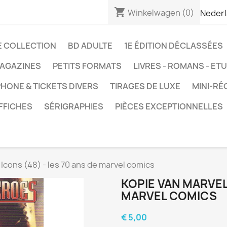
shopping_cart
Winkelwagen
(0)
Neder
E COLLECTION
BD ADULTE
1E ÉDITION DÉCLASSÉES
AGAZINES
PETITS FORMATS
LIVRES - ROMANS - ET
HONE & TICKETS DIVERS
TIRAGES DE LUXE
MINI-RÉ
FFICHES
SÉRIGRAPHIES
PIÈCES EXCEPTIONNELLES
Icons (48) - les 70 ans de marvel comics
KOPIE VAN MARVEL 
MARVEL COMICS
€ 5,00