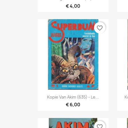
€ 4,00
favorite_border
Snel bekijken

Kopie Van Akim (635) - Le...
K
€ 6,00
favorite_border