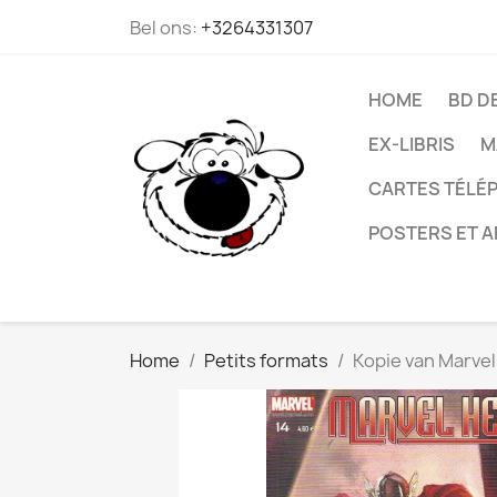
Bel ons:
+3264331307
HOME
BD D
EX-LIBRIS
M
CARTES TÉLÉP
POSTERS ET A
Home
Petits formats
Kopie van Marvel 