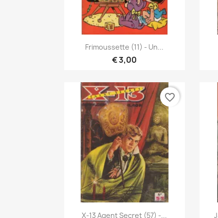
Snel bekijken

Frimoussette (11) - Un...
€ 3,00
favorite_border
Snel bekijken

X-13 Agent Secret (57) -...
J