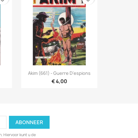
Snel bekijken

Akim (661) - Guerre D'espions
€ 4,00
. Hiervoor kunt u de