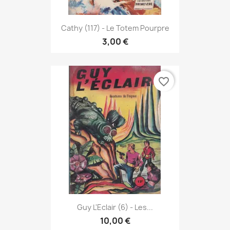
Cathy (117) - Le Totem Pourpre
3,00 €
favorite_border
Guy L'Eclair (6) - Les...
10,00 €