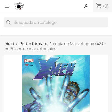
shopping_cart


(0)
search
Inicio
Petits formats
copia de Marvel Icons (48) -
les 70 ans de marvel comics