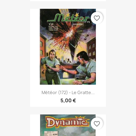
favorite_border
Météor (172) - Le Gratte...
5,00 €
favorite_border