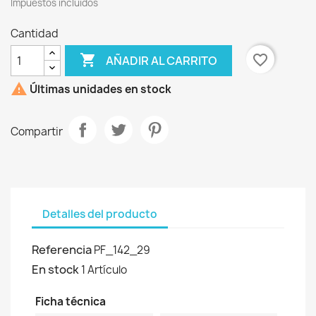
Impuestos incluidos
Cantidad

favorite_border
AÑADIR AL CARRITO

Últimas unidades en stock
Compartir
Detalles del producto
Referencia
PF_142_29
En stock
1 Artículo
Ficha técnica