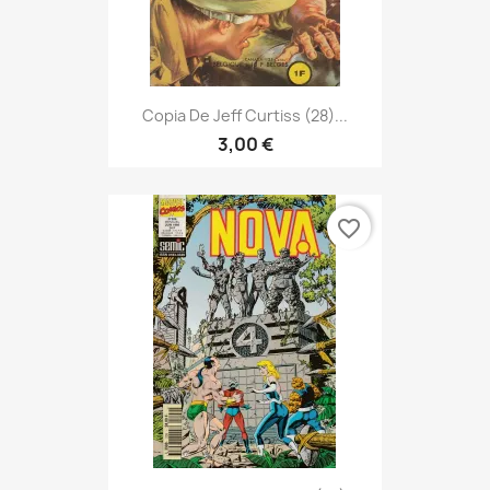
Copia De Jeff Curtiss (28)...
3,00 €
favorite_border