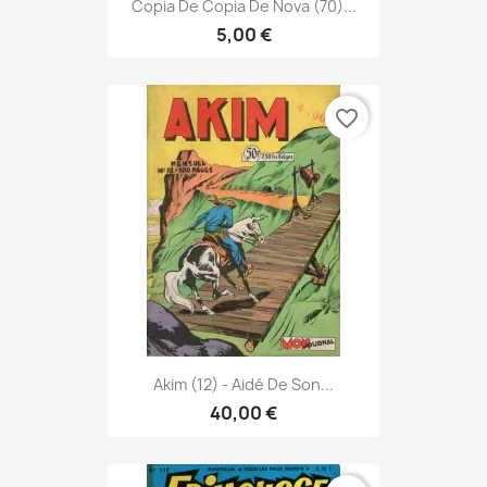
Copia De Copia De Nova (70)...
5,00 €
favorite_border
Akim (12) - Aidé De Son...
40,00 €