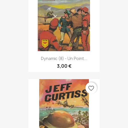
Dynamic (8) - Un Point...
3,00 €
favorite_border