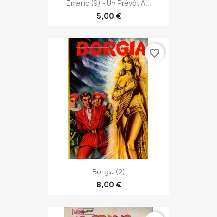
Emeric (9) - Un Prévôt À...
5,00 €
favorite_border
Borgia (2)
8,00 €