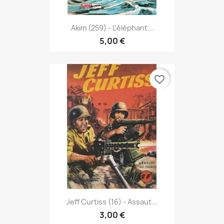
Akim (259) - L'éléphant...
5,00 €
favorite_border
Jeff Curtiss (16) - Assaut...
3,00 €