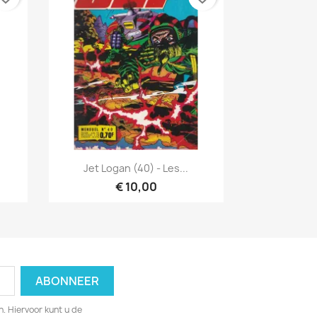
Snel bekijken

é
Jet Logan (40) - Les...
€ 10,00
. Hiervoor kunt u de