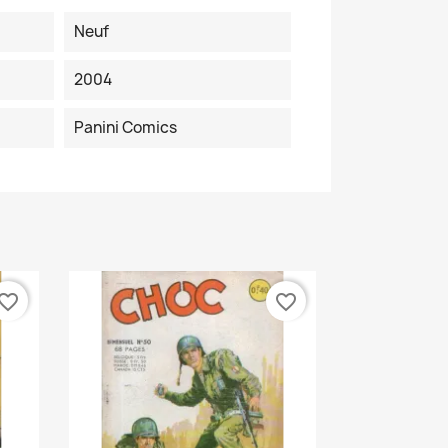
Neuf
2004
Panini Comics
vorite_border
favorite_border