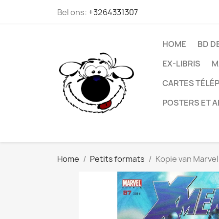
Bel ons:
+3264331307
HOME
BD D
EX-LIBRIS
M
CARTES TÉLÉP
POSTERS ET A
Home
Petits formats
Kopie van Marvel 