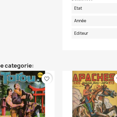
Etat
Année
Editeur
e categorie:
favorite_border
fa