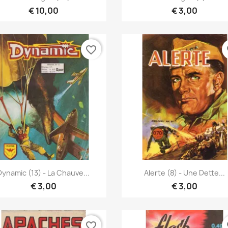
€ 10,00
€ 3,00
favorite_border
fa
Snel bekijken
Snel bekijken


Dynamic (13) - La Chauve...
Alerte (8) - Une Dette...
€ 3,00
€ 3,00
favorite_border
fa