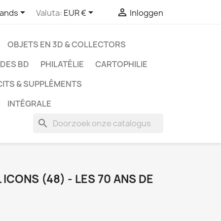



lands
Valuta:
EUR €
Inloggen
OBJETS EN 3D & COLLECTORS
UDES BD
PHILATÉLIE
CARTOPHILIE
CITS & SUPPLÉMENTS
INTÉGRALE
search
ICONS (48) - LES 70 ANS DE