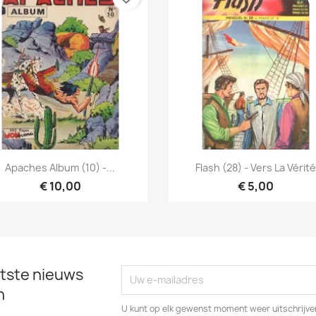
Snel bekijken
Snel bekijken


Apaches Album (10) -...
Flash (28) - Vers La Vérit
€ 10,00
€ 5,00
tste nieuws
n
U kunt op elk gewenst moment weer uitschrijven