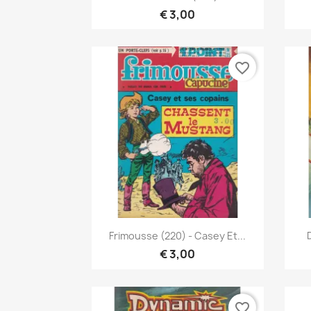
€ 3,00
favorite_border
Snel bekijken

Frimousse (220) - Casey Et...
€ 3,00
favorite_border