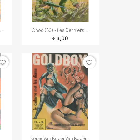
Snel bekijken

..
Choc (50) - Les Derniers...
€ 3,00
vorite_border
favorite_border
Snel bekijken

Kopie Van Kopie Van Kopie...