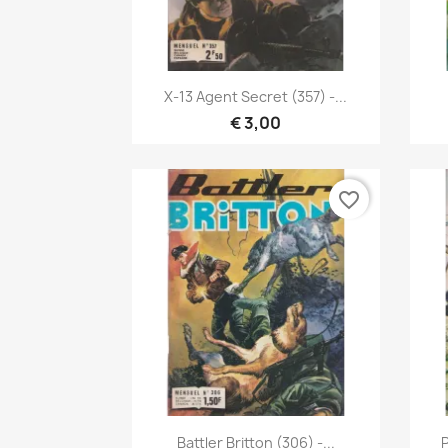
Snel bekijken

X-13 Agent Secret (357) -...
€ 3,00
favorite_border
Snel bekijken

Battler Britton (306) -...
P