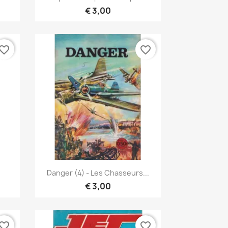
€ 3,00
vorite_border
favorite_border
Snel bekijken

Danger (4) - Les Chasseurs...
€ 3,00
vorite_border
favorite_border