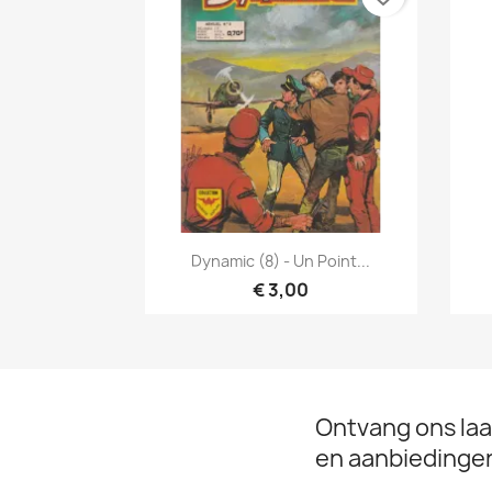
Snel bekijken

Dynamic (8) - Un Point...
€ 3,00
Ontvang ons laa
en aanbiedinge