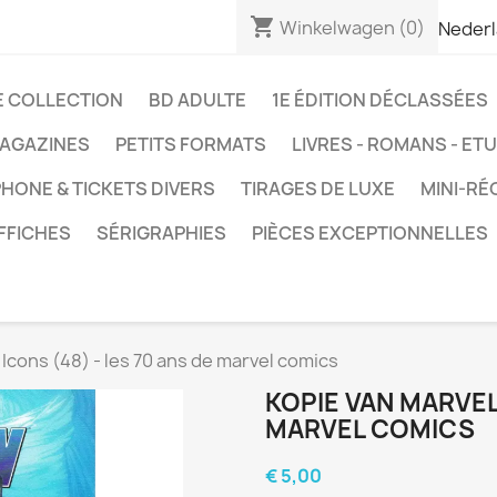
shopping_cart
Winkelwagen
(0)
Neder
E COLLECTION
BD ADULTE
1E ÉDITION DÉCLASSÉES
AGAZINES
PETITS FORMATS
LIVRES - ROMANS - ET
HONE & TICKETS DIVERS
TIRAGES DE LUXE
MINI-RÉ
FFICHES
SÉRIGRAPHIES
PIÈCES EXCEPTIONNELLES
Icons (48) - les 70 ans de marvel comics
KOPIE VAN MARVEL 
MARVEL COMICS
€ 5,00