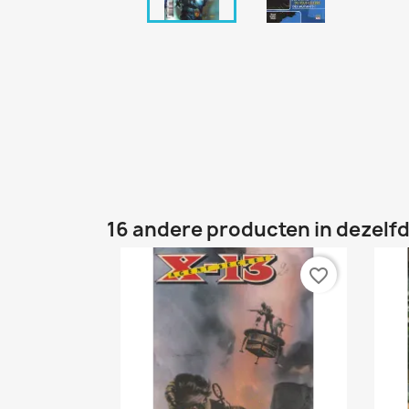
16 andere producten in dezelfd
favorite_border