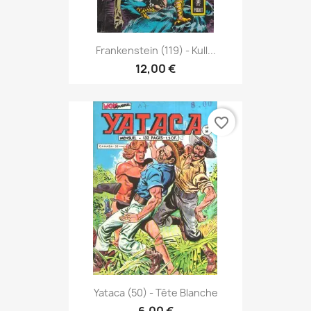
Frankenstein (119) - Kull...
12,00 €
favorite_border
Yataca (50) - Tête Blanche
6,00 €