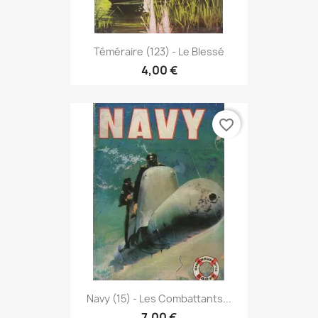
Téméraire (123) - Le Blessé
4,00 €
favorite_border
Navy (15) - Les Combattants...
7,00 €