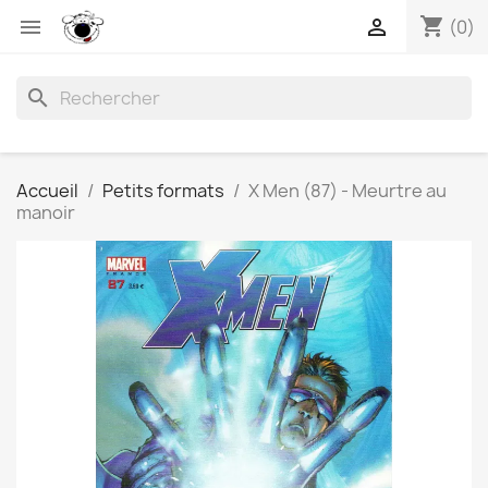
shopping_cart


(0)
search
Accueil
Petits formats
X Men (87) - Meurtre au
manoir