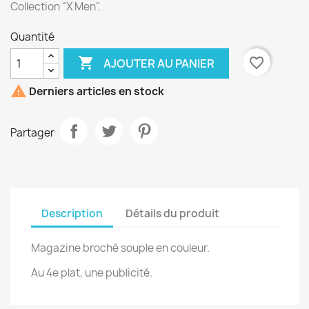
Collection "X Men".
Quantité

favorite_border
AJOUTER AU PANIER

Derniers articles en stock
Partager
Description
Détails du produit
Magazine broché souple en couleur.
Au 4e plat, une publicité.