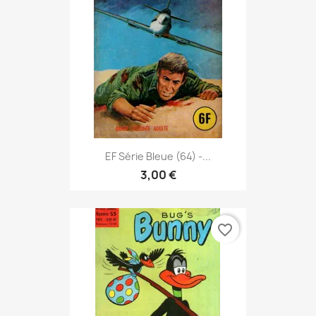
EF Série Bleue (64) -...
3,00 €
favorite_border