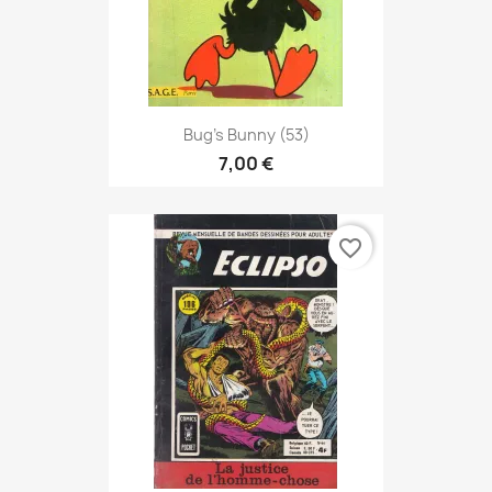
Bug's Bunny (53)
7,00 €
favorite_border