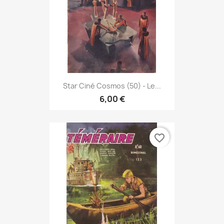
Star Ciné Cosmos (50) - Le...
6,00 €
favorite_border