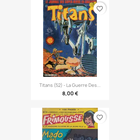
favorite_border
Titans (52) - La Guerre Des...
8,00 €
favorite_border