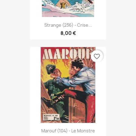
Strange (236) - Crise...
8,00 €
favorite_border
Marouf (104) - Le Monstre