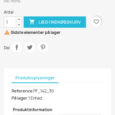
Inkl. moms
Antal

favorite_border
LÆG I INDKØBSKURV

Sidste elementer på lager
Del
Produktoplysninger
Reference
PF_142_30
På lager
1 Enhed
Produktinformation