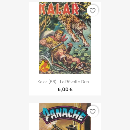
favorite_border
Kalar (68) - La Révolte Des...
6,00 €
favorite_border