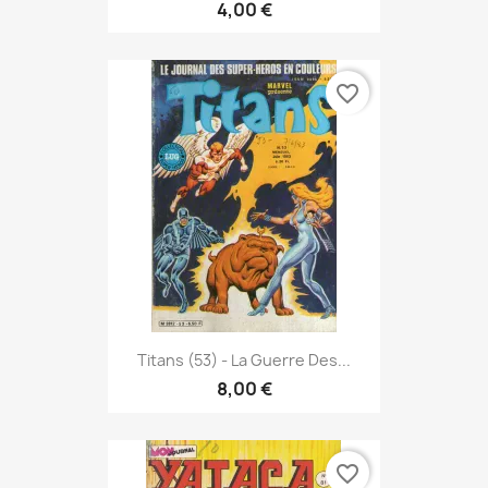
4,00 €
favorite_border
Titans (53) - La Guerre Des...
8,00 €
favorite_border