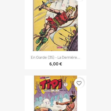
En Garde (35) - La Dernière...
6,00 €
favorite_border