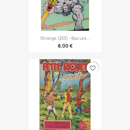
Strange (253) - Bas Les...
8,00 €
favorite_border