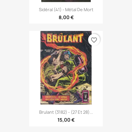
Sidéral (41) - Métal De Mort
8,00 €
favorite_border
Brulant (3182) - (27 Et 28)...
15,00 €