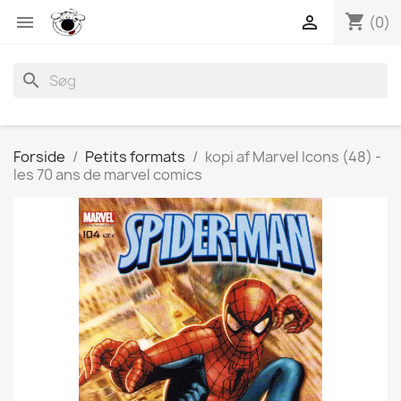
shopping_cart


(0)
search
Forside
Petits formats
kopi af Marvel Icons (48) -
les 70 ans de marvel comics