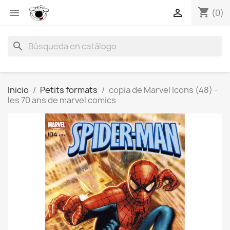
shopping_cart


(0)
search
Inicio
Petits formats
copia de Marvel Icons (48) -
les 70 ans de marvel comics