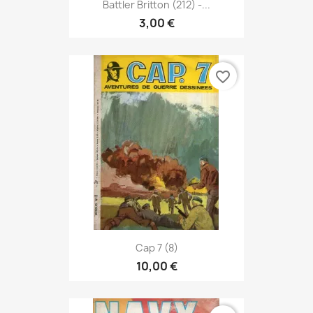
Battler Britton (212) -...
3,00 €
favorite_border
Cap 7 (8)
10,00 €