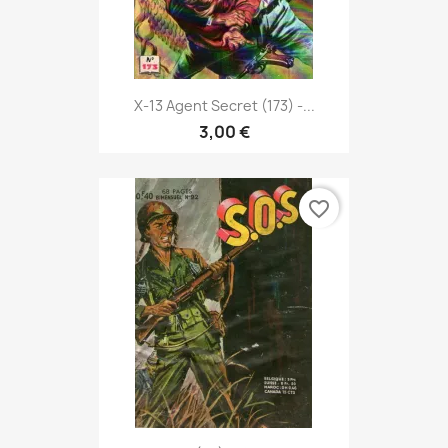
X-13 Agent Secret (173) -...
3,00 €
favorite_border