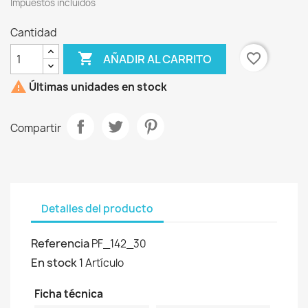
Impuestos incluidos
Cantidad

favorite_border
AÑADIR AL CARRITO

Últimas unidades en stock
Compartir
Detalles del producto
Referencia
PF_142_30
En stock
1 Artículo
Ficha técnica