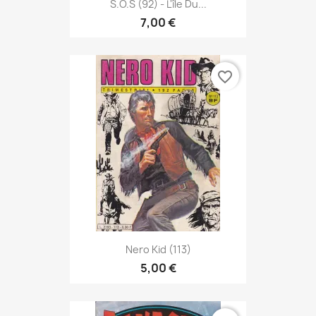
S.O.S (92) - L'île Du...
7,00 €
favorite_border
Nero Kid (113)
5,00 €