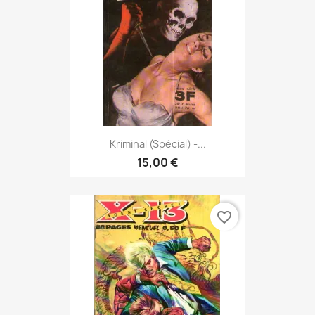
Kriminal (spécial) -...
15,00 €
favorite_border