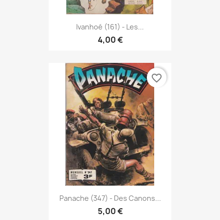
Ivanhoé (161) - Les...
4,00 €
favorite_border
Panache (347) - Des Canons...
5,00 €