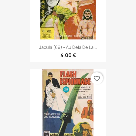
Jacula (69) - Au Delà De La...
4,00 €
favorite_border