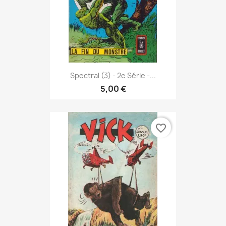
Spectral (3) - 2e Série -...
5,00 €
favorite_border