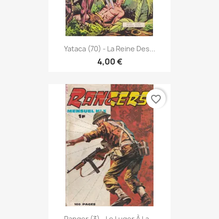
Yataca (70) - La Reine Des...
4,00 €
favorite_border
Ranger (3) - Le Luger À La...