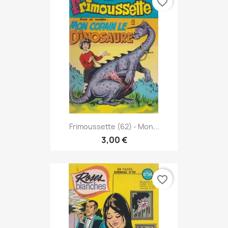
favorite_border
Frimoussette (62) - Mon...
3,00 €
favorite_border