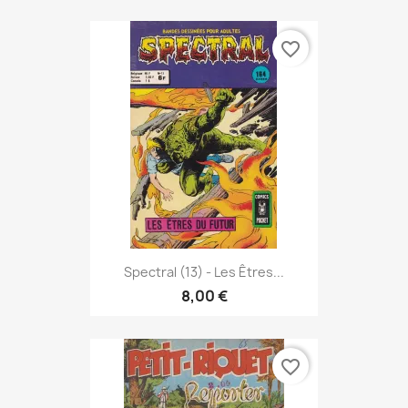
favorite_border
Spectral (13) - Les Êtres...
8,00 €
favorite_border