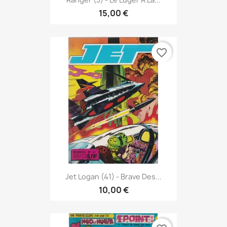
15,00 €
favorite_border
Jet Logan (41) - Brave Des...
10,00 €