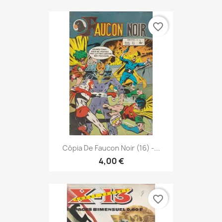
favorite_border
Cópia De Faucon Noir (16) -...
4,00 €
favorite_border