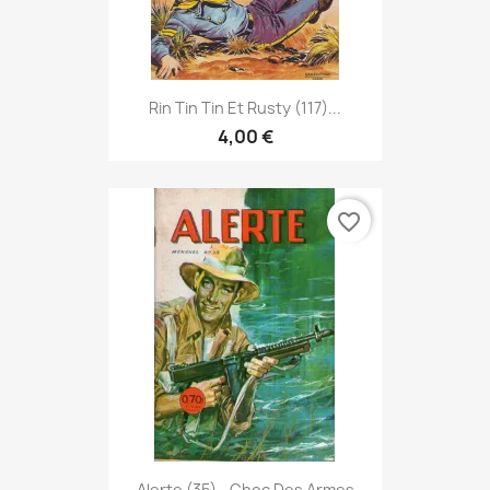
Rin Tin Tin Et Rusty (117)...
4,00 €
favorite_border
Alerte (35) - Choc Des Armes