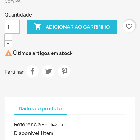
Com IVA
Quantidade

favorite_border
ADICIONAR AO CARRINHO

Últimos artigos em stock
Partilhar
Dados do produto
Referência
PF_142_30
Disponível
1 Item