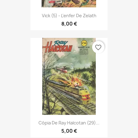
Vick (5) - L'enfer De Zelath
8,00 €
favorite_border
Cópia De Ray Halcotan (29)...
5,00 €