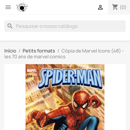
shopping_cart


(0)
search
Início
Petits formats
Cópia de Marvel Icons (48) -
les 70 ans de marvel comics