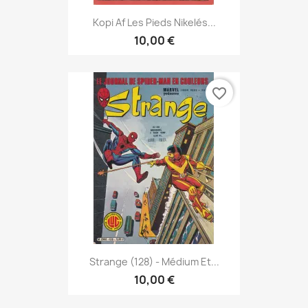
Kopi Af Les Pieds Nikelés...
10,00 €
favorite_border
Strange (128) - Médium Et...
10,00 €