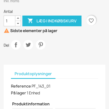
Inkl. moms
Antal

favorite_border
LÆG I INDKØBSKURV

Sidste elementer på lager
Del
Produktoplysninger
Reference
PF_143_01
På lager
1 Enhed
Produktinformation