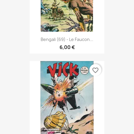
Bengali (69) - Le Faucon...
6,00 €
favorite_border