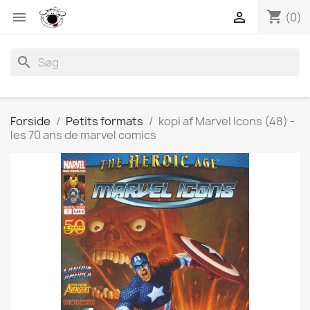
shopping_cart


(0)
search
Forside
Petits formats
kopi af Marvel Icons (48) -
les 70 ans de marvel comics