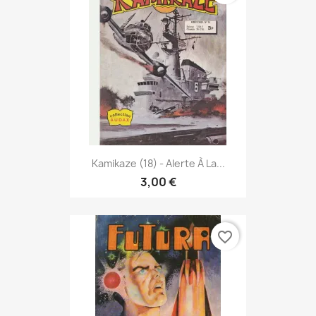
Kamikaze (18) - Alerte À La...
3,00 €
favorite_border