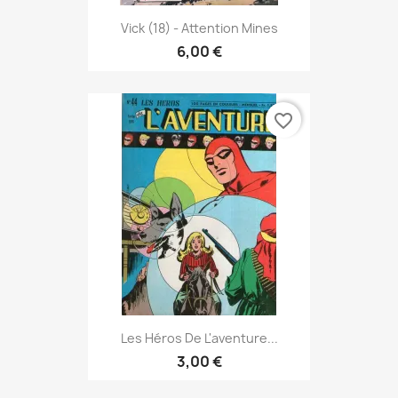
Vick (18) - Attention Mines
6,00 €
favorite_border
Les Héros De L'aventure...
3,00 €