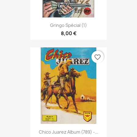
Gringo Spécial (1)
8,00 €
favorite_border
Chico Juarez Album (789) -...