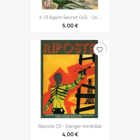
X-13 Agent Secret (45) - Un...
5,00 €
favorite_border
Riposte (3) - Danger Immédiat
4,00 €