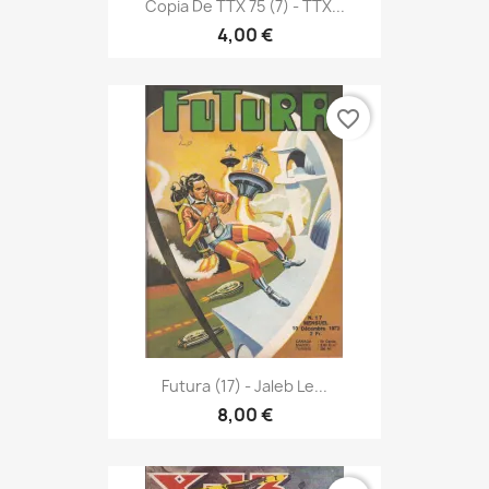
Copia De TTX 75 (7) - TTX...
4,00 €
favorite_border
Futura (17) - Jaleb Le...
8,00 €