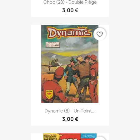
Choc (28) - Double Piège
3,00 €
favorite_border
Dynamic (8) - Un Point...
3,00 €