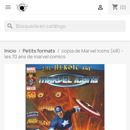
shopping_cart


(0)
search
Inicio
Petits formats
copia de Marvel Icons (48) -
les 70 ans de marvel comics