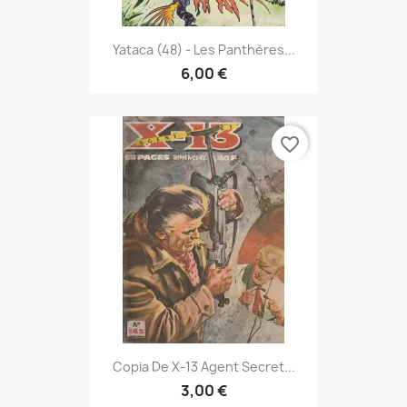
Yataca (48) - Les Panthères...
6,00 €
favorite_border
Copia De X-13 Agent Secret...
3,00 €