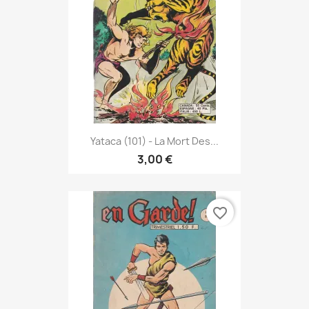
Yataca (101) - La Mort Des...
3,00 €
favorite_border