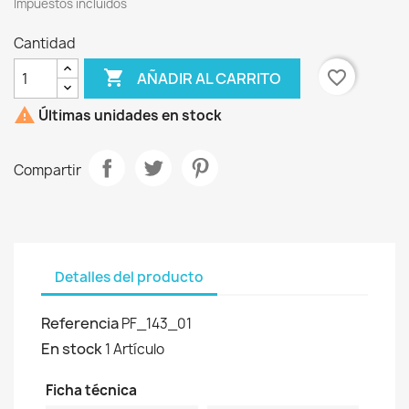
Impuestos incluidos
Cantidad

favorite_border
AÑADIR AL CARRITO

Últimas unidades en stock
Compartir
Detalles del producto
Referencia
PF_143_01
En stock
1 Artículo
Ficha técnica