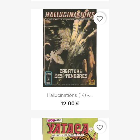
favorite_border
Hallucinations (14) -...
12,00 €
favorite_border