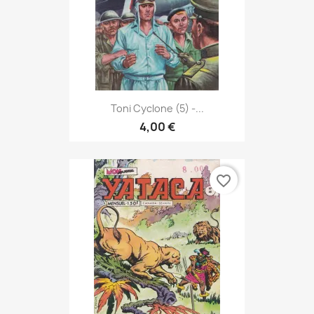
Toni Cyclone (5) -...
4,00 €
favorite_border