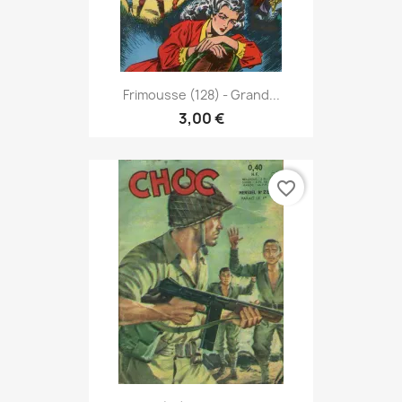
Frimousse (128) - Grand...
3,00 €
favorite_border