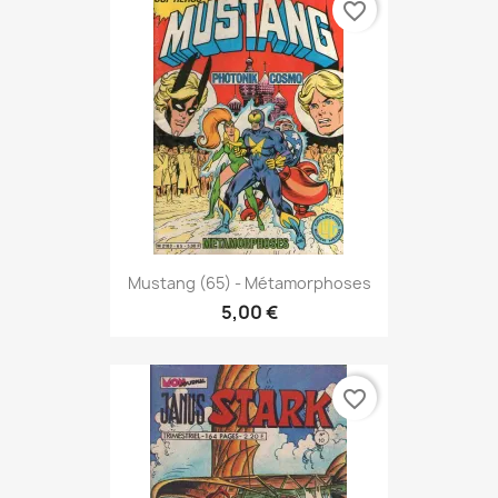
favorite_border
Mustang (65) - Métamorphoses
5,00 €
favorite_border