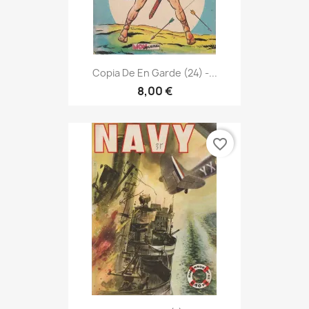
Copia De En Garde (24) -...
8,00 €
favorite_border