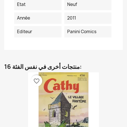
Etat
Neuf
Année
2011
Editeur
Panini Comics
16 منتجات أخرى في نفس الفئة:
favorite_border