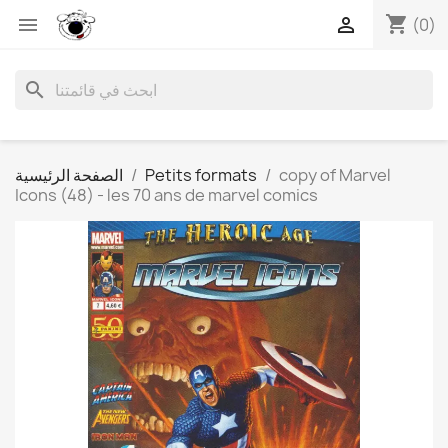
shopping_cart


(0)
search
copy of Marvel
Petits formats
الصفحة الرئيسية
Icons (48) - les 70 ans de marvel comics