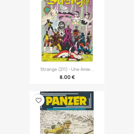
Strange (211) - Une Amie...
8.00 €
favorite_border