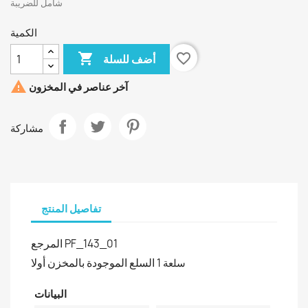
شامل للضريبة
الكمية

favorite_border
أضف للسلة

آخر عناصر في المخزون
مشاركة
تفاصيل المنتج
المرجع
PF_143_01
السلع الموجودة بالمخزن أولا
1 سلعة
البيانات