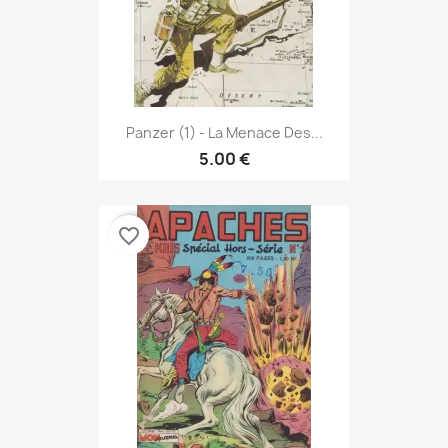
Panzer (1) - La Menace Des...
5.00 €
favorite_border