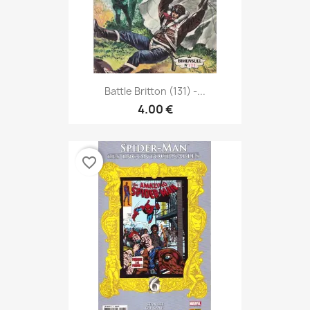
Battle Britton (131) -...
4.00 €
favorite_border