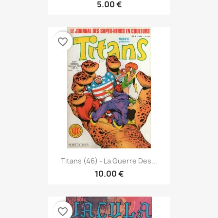
5.00 €
favorite_border
Titans (46) - La Guerre Des...
10.00 €
favorite_border