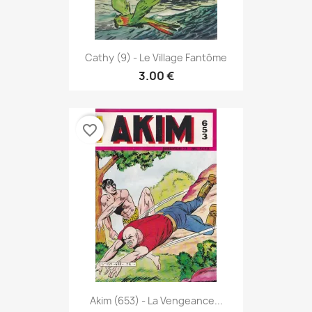
Cathy (9) - Le Village Fantôme
3.00 €
favorite_border
Akim (653) - La Vengeance...