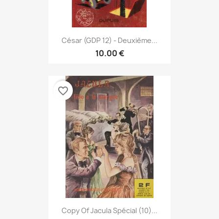
César (GDP 12) - Deuxième...
10.00 €
favorite_border
Copy Of Jacula Spécial (10)...