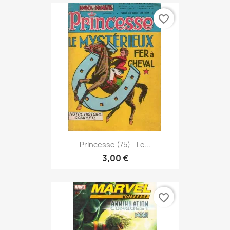
favorite_border
Princesse (75) - Le...
3,00 €
favorite_border