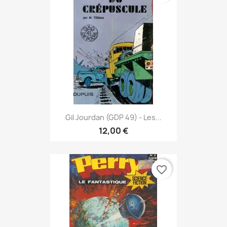
Gil Jourdan (GDP 49) - Les...
12,00 €
favorite_border