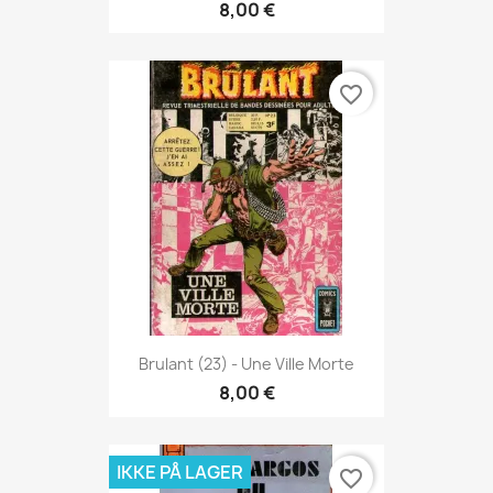
8,00 €
favorite_border
Brulant (23) - Une Ville Morte
8,00 €
IKKE PÅ LAGER
favorite_border