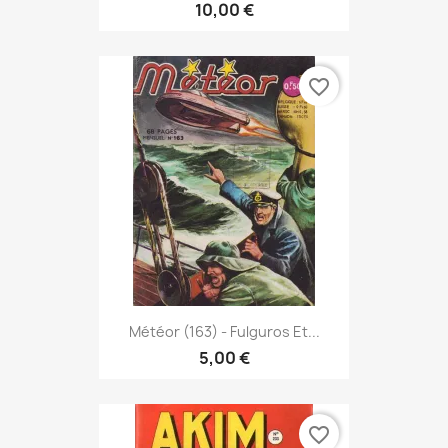
10,00 €
favorite_border
Météor (163) - Fulguros Et...
5,00 €
favorite_border