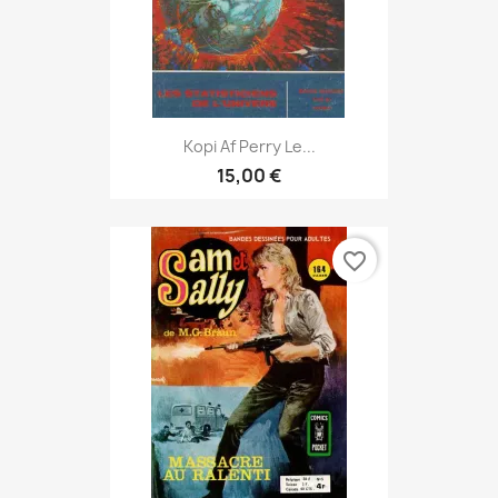
Kopi Af Perry Le...
15,00 €
favorite_border