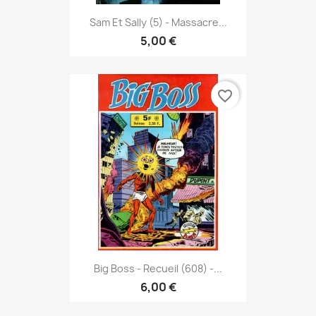
Sam Et Sally (5) - Massacre...
5,00 €
favorite_border
Big Boss - Recueil (608) -...
6,00 €