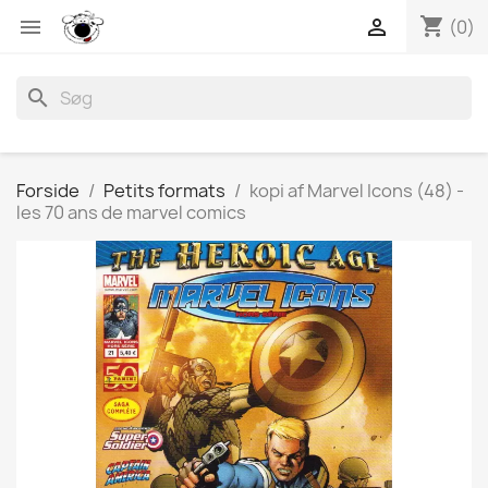
shopping_cart


(0)
search
Forside
Petits formats
kopi af Marvel Icons (48) -
les 70 ans de marvel comics