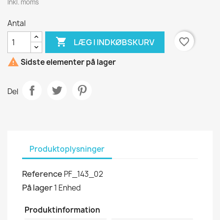
Inkl. moms
Antal

favorite_border
LÆG I INDKØBSKURV

Sidste elementer på lager
Del
Produktoplysninger
Reference
PF_143_02
På lager
1 Enhed
Produktinformation