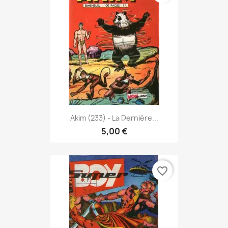
Akim (233) - La Dernière...
5,00 €
favorite_border