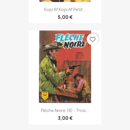
Kopi Af Kopi Af Petit...
5,00 €
favorite_border
Flèche Noire (9) - Trois...
3,00 €