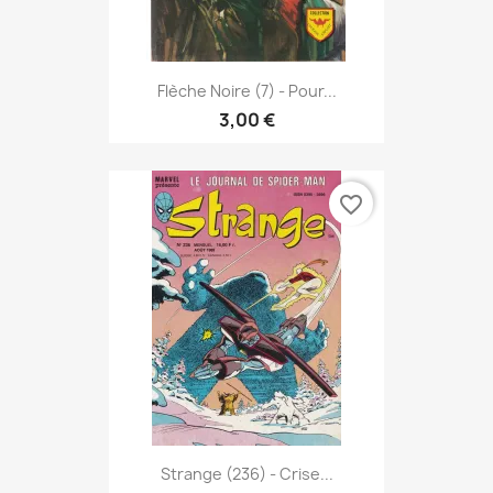
Flèche Noire (7) - Pour...
3,00 €
favorite_border
Strange (236) - Crise...