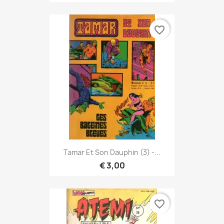
favorite_border
Tamar Et Son Dauphin (3) -...
€ 3,00
favorite_border