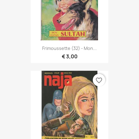
Frimoussette (32) - Mon...
€ 3,00
favorite_border