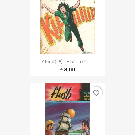
Atemi (38) - Histoire De...
€ 8,00
favorite_border