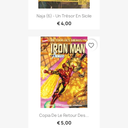
Naja (6) - Un Trésor En Sicile
€ 4,00
favorite_border
Copia De Le Retour Des...
€ 5,00