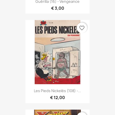
Guérilla (16) - Vengeance
€ 3,00
favorite_border
Les Pieds Nickelés (108) -...
€ 12,00