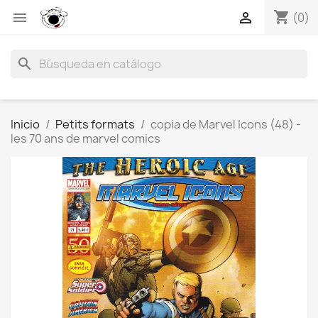
shopping_cart


(0)
search
Inicio
Petits formats
copia de Marvel Icons (48) -
les 70 ans de marvel comics