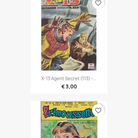
favorite_border
X-13 Agent Secret (113) -...
€ 3,00
favorite_border