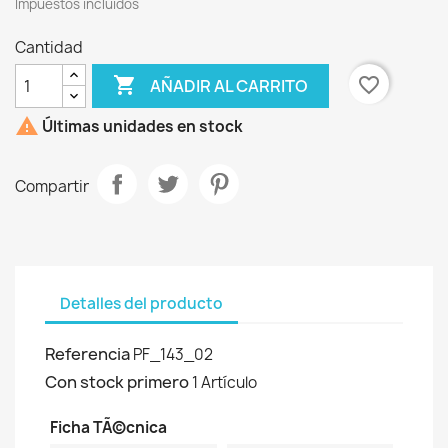
Impuestos incluídos
Cantidad

favorite_border
AÑADIR AL CARRITO

Últimas unidades en stock
Compartir
Detalles del producto
Referencia
PF_143_02
Con stock primero
1 Artículo
Ficha TÃ©cnica