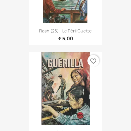
Flash (26) - Le Péril Guette
€ 5,00
favorite_border