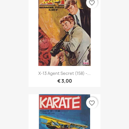
favorite_border
X-13 Agent Secret (158) -...
€ 3,00
favorite_border