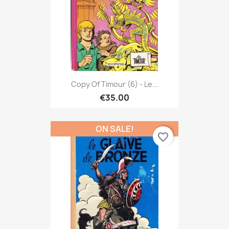
Copy Of Timour (6) - Le...
€35.00
ON SALE!
favorite_border