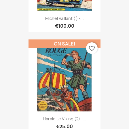
Michel Vaillant ( ) -...
€100.00
ON SALE!
favorite_border
Harald Le Viking (2) -...
€25.00