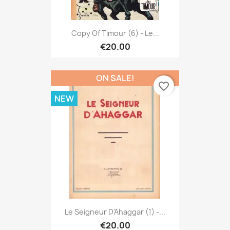
Copy Of Timour (6) - Le...
€20.00
ON SALE!
favorite_border
NEW
Le Seigneur D'Ahaggar (1) -...
€20.00