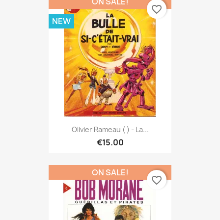
ON SALE!
favorite_border
NEW
Olivier Rameau ( ) - La...
€15.00
ON SALE!
favorite_border