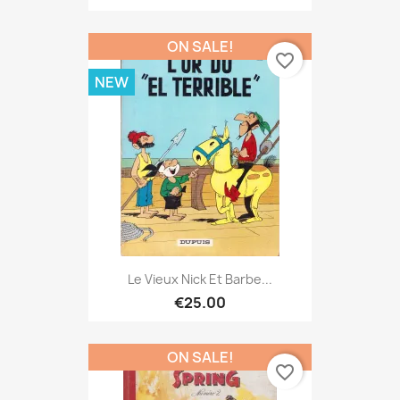
ON SALE!
favorite_border
NEW
Le Vieux Nick Et Barbe...
€25.00
ON SALE!
favorite_border