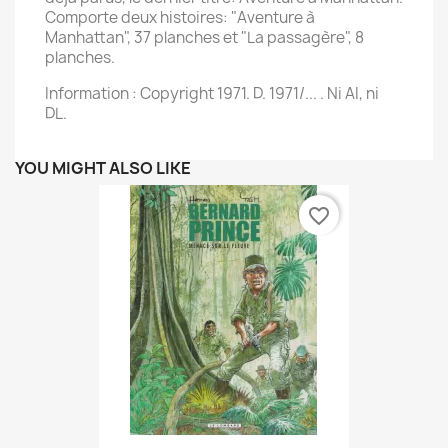
Comporte deux histoires: "Aventure à
Manhattan", 37 planches et "La passagère", 8
planches.
Information : Copyright 1971. D. 1971/... . Ni AI, ni
DL.
YOU MIGHT ALSO LIKE
favorite_border