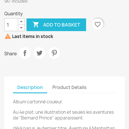
VAT included
Quantity

favorite_border
ADD TO BASKET

Last items in stock
Share
Description
Product Details
Album cartonné couleur.
Au 4e plat, une illustration et seules les aventures
de "Bernard Prince" apparaissent
déjà parus, le dernier titre: Aventure à Manhattan.