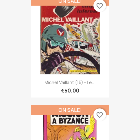
ON SALE!
favorite_border
Michel Vaillant (15) - Le...
€50.00
ON SALE!
favorite_border