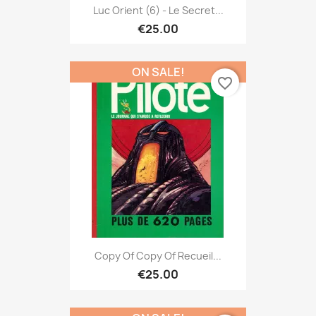
Luc Orient (6) - Le Secret...
€25.00
ON SALE!
favorite_border
Copy Of Copy Of Recueil...
€25.00