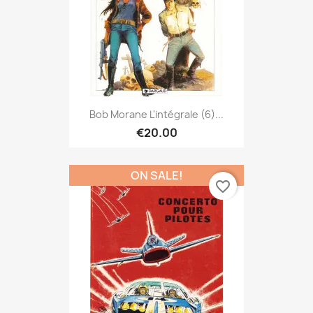
Bob Morane L'intégrale (6)...
€20.00
ON SALE!
favorite_border