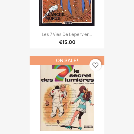
Les 7 Vies De L'épervier...
€15.00
ON SALE!
favorite_border