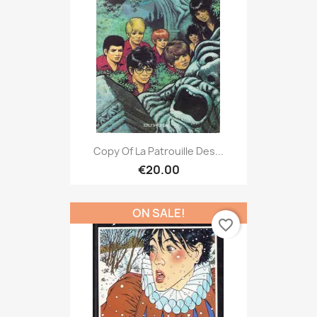
Copy Of La Patrouille Des...
€20.00
ON SALE!
favorite_border