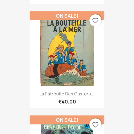
ON SALE!
favorite_border
La Patrouille Des Castors...
€40.00
ON SALE!
favorite_border