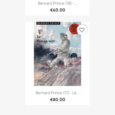
Bernard Prince (18) -...
€40.00
favorite_border
Bernard Prince (17) - Le...
€80.00