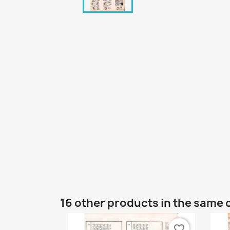
16 other products in the same 
favorite_border