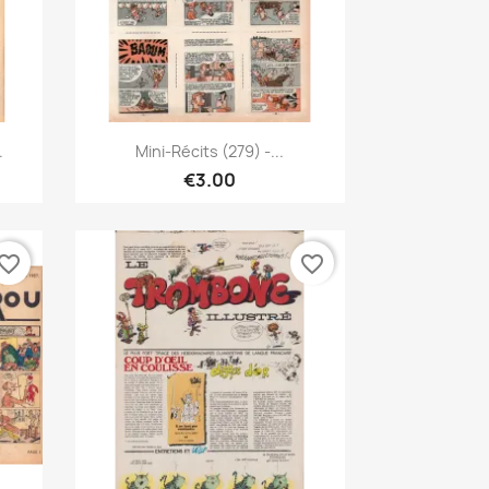
Quick view

.
Mini-Récits (279) -...
€3.00
vorite_border
favorite_border