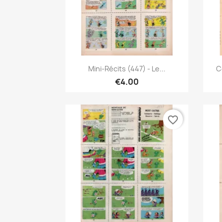
Quick view

Mini-Récits (447) - Le...
C
€4.00
favorite_border