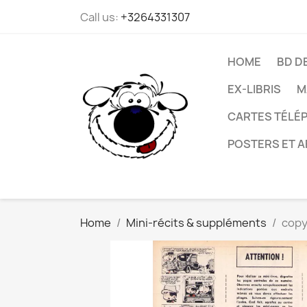
Call us:
+3264331307
HOME
BD D
EX-LIBRIS
M
CARTES TÉLÉP
POSTERS ET A
Home
Mini-récits & suppléments
copy