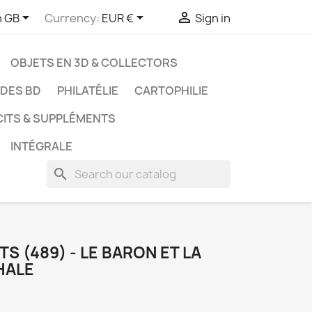



h GB
Currency:
EUR €
Sign in
OBJETS EN 3D & COLLECTORS
UDES BD
PHILATÉLIE
CARTOPHILIE
CITS & SUPPLÉMENTS
INTÉGRALE
search
TS (489) - LE BARON ET LA
HALE