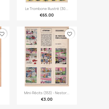
Quick view

Le Trombone Illustré (30...
€65.00
vorite_border
favorite_border
Quick view

Mini-Récits (353) - Nestor...
€3.00