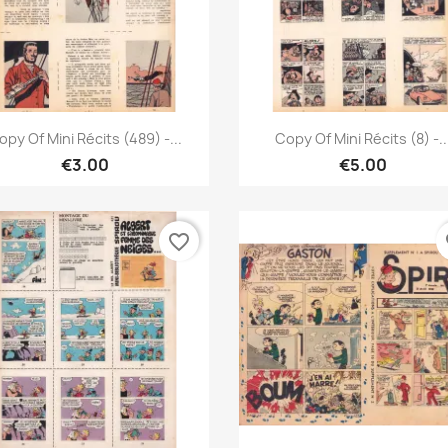
Quick view
Quick view


opy Of Mini Récits (489) -...
Copy Of Mini Récits (8) -..
€3.00
€5.00
favorite_border
fa