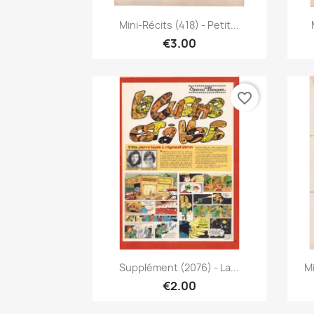
Quick view

Mini-Récits (418) - Petit...
€3.00
favorite_border
Quick view

Supplément (2076) - La...
Mi
€2.00