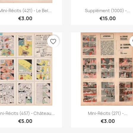
Quick view
Quick view


Mini-Récits (421) - Le Bel...
Supplément (1000) -...
€3.00
€15.00
favorite_border
fa
Quick view
Quick view


ni-Récits (457) - Château...
Mini-Récits (271) -...
€5.00
€3.00