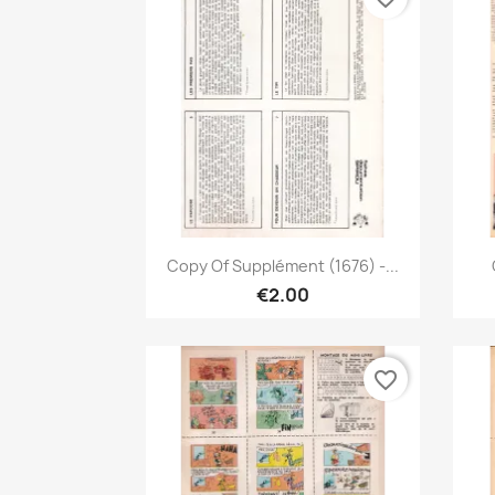
Quick view

Copy Of Supplément (1676) -...
€2.00
favorite_border