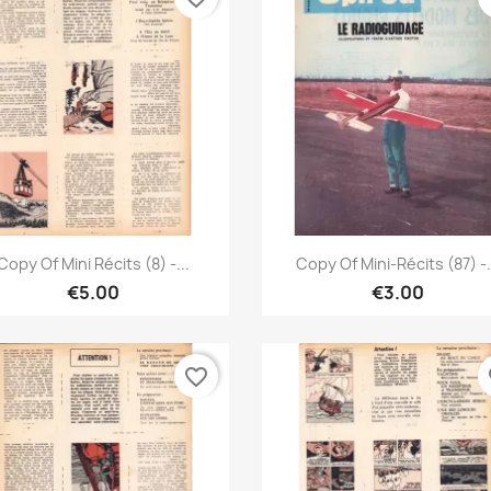
Quick view
Quick view


Copy Of Mini Récits (8) -...
Copy Of Mini-Récits (87) -.
€5.00
€3.00
favorite_border
fa