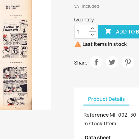
VAT included
Quantity

ADD TO 

Last items in stock
Share
Product Details
Reference
MI_002_30_
In stock
1 Item
Data sheet