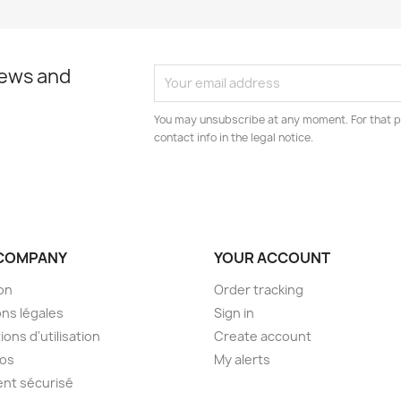
news and
You may unsubscribe at any moment. For that p
contact info in the legal notice.
COMPANY
YOUR ACCOUNT
son
Order tracking
ns légales
Sign in
ions d'utilisation
Create account
pos
My alerts
nt sécurisé