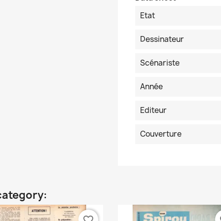
Etat
Dessinateur
Scénariste
Année
Editeur
Couverture
category:
favorite_border
fa