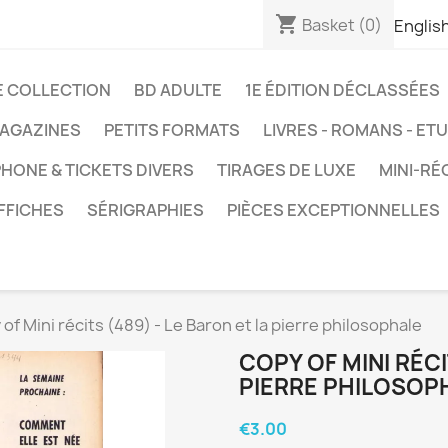
shopping_cart
Basket
(0)
Englis
E COLLECTION
BD ADULTE
1E ÉDITION DÉCLASSÉES
AGAZINES
PETITS FORMATS
LIVRES - ROMANS - ET
HONE & TICKETS DIVERS
TIRAGES DE LUXE
MINI-RÉ
FFICHES
SÉRIGRAPHIES
PIÈCES EXCEPTIONNELLES
 of Mini récits (489) - Le Baron et la pierre philosophale
COPY OF MINI RÉCI
PIERRE PHILOSOP
€3.00