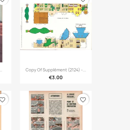
Quick view

..
Copy Of Supplément (2124) -...
€3.00
vorite_border
favorite_border