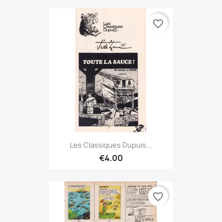
favorite_border
Les Classiques Dupuis...
€4.00
favorite_border