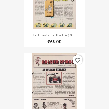
Le Trombone Illustré (30...
€65.00
favorite_border