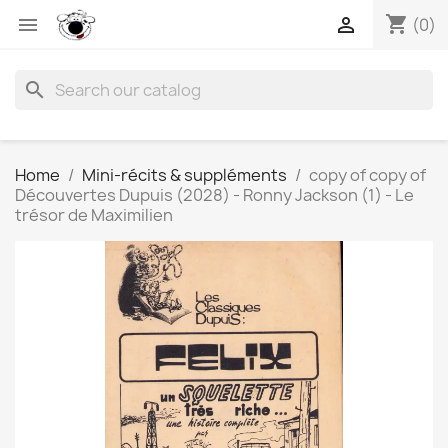
shopping_cart


(0)
search
Home
Mini-récits & suppléments
copy of copy of
Découvertes Dupuis (2028) - Ronny Jackson (1) - Le
trésor de Maximilien