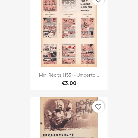
Mini Récits (153) - Umberto...
€3.00
favorite_border