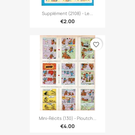
Supplément (2108) - Le...
€2.00
favorite_border
Mini-Récits (130) - Ploutch...
€4.00