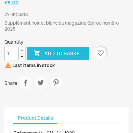
€5.00
VAT included
Supplément noir et blanc au magazine Spirou numéro
2028.
Quantity

favorite_border
ADD TO BASKET

Last items in stock
Share
Product Details