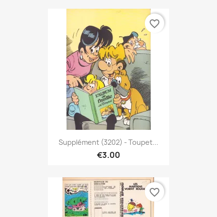
favorite_border
Supplément (3202) - Toupet...
€3.00
favorite_border