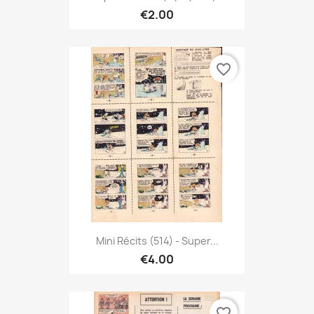
€2.00
favorite_border
Mini Récits (514) - Super...
€4.00
favorite_border