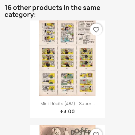
16 other products in the same
category:
favorite_border
Mini-Récits (483) - Super...
€3.00
favorite_border