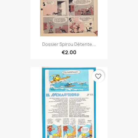
Dossier Spirou Détente...
€2.00
favorite_border