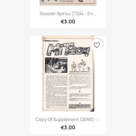
Dossier Spirou (1724) - En...
€3.00
favorite_border
Copy Of Supplément (2090) -...
€3.00