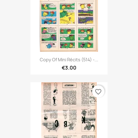
Copy Of Mini Récits (514) -...
€3.00
favorite_border