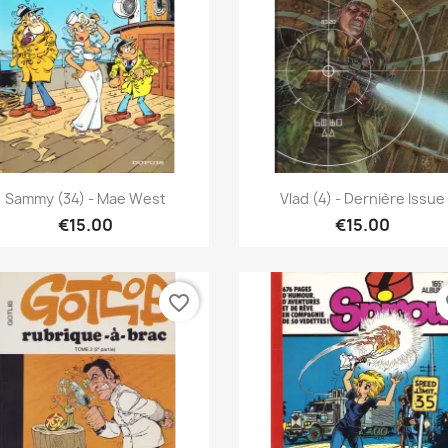
Quick view
Quick view


Sammy (34) - Mae West
Vlad (4) - Dernière Issue
€15.00
€15.00
favorite_border
fa