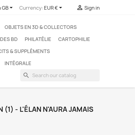



h GB
Currency:
EUR €
Sign in
OBJETS EN 3D & COLLECTORS
UDES BD
PHILATÉLIE
CARTOPHILIE
CITS & SUPPLÉMENTS
INTÉGRALE
search
 (1) - L'ÉLAN N'AURA JAMAIS