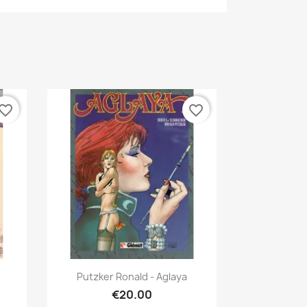
vorite_border
favorite_border
Quick view

Putzker Ronald - Aglaya
€20.00