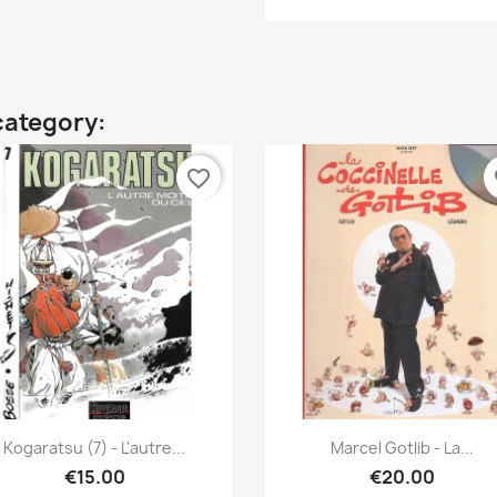
category:
favorite_border
fa
Quick view
Quick view


Kogaratsu (7) - L'autre...
Marcel Gotlib - La...
€15.00
€20.00