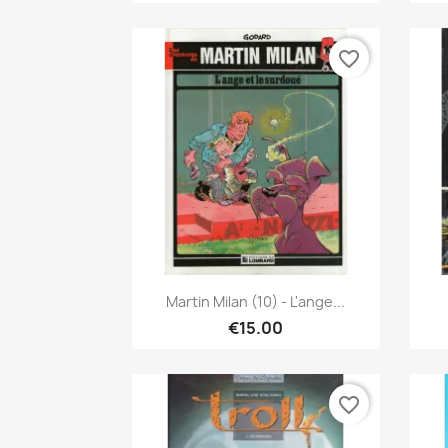
favorite_border
Quick view

Martin Milan (10) - L'ange...
€15.00
favorite_border