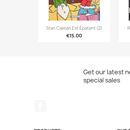
Quick view

Stan Caiman Est Épatant (2)
R
€15.00
Get our latest 
special sales
Facebook