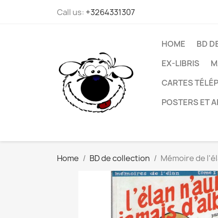
Call us:
+3264331307
HOME
BD D
EX-LIBRIS
M
CARTES TÉLÉP
POSTERS ET A
Home
BD de collection
Mémoire de l'él