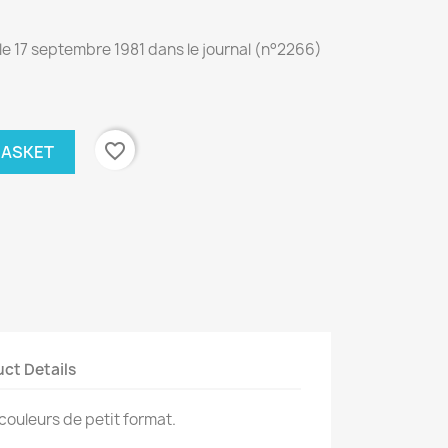
le 17 septembre 1981 dans le journal (n°2266)
favorite_border
BASKET
ct Details
ouleurs de petit format.