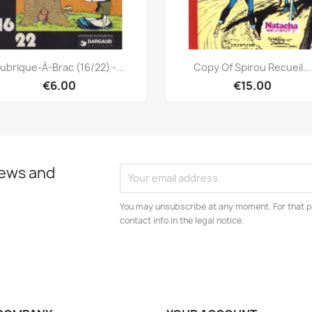
Quick view
Quick view


ubrique-À-Brac (16/22) -...
Copy Of Spirou Recueil...
€6.00
€15.00
news and
You may unsubscribe at any moment. For that p
contact info in the legal notice.