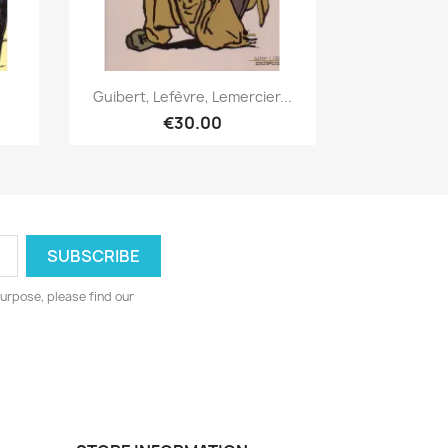
Quick view

Guibert, Lefèvre, Lemercier...
€30.00
urpose, please find our