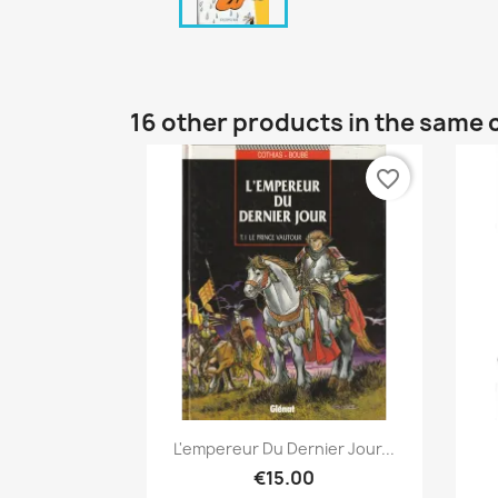
16 other products in the same 
favorite_border
Quick view

L'empereur Du Dernier Jour...
€15.00