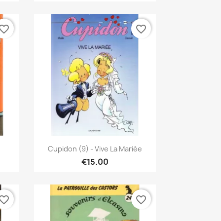
vorite_border
favorite_border
Quick view

Cupidon (9) - Vive La Mariée
€15.00
vorite_border
favorite_border