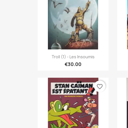
Quick view

Troll (1) - Les Insoumis
€30.00
favorite_border