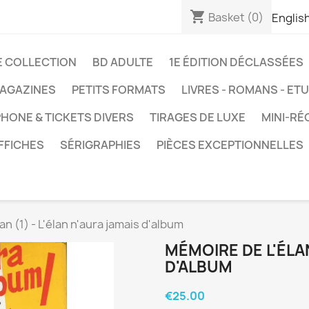
shopping_cart
Basket
(0)
Englis
E COLLECTION
BD ADULTE
1E ÉDITION DÉCLASSÉES
AGAZINES
PETITS FORMATS
LIVRES - ROMANS - ET
HONE & TICKETS DIVERS
TIRAGES DE LUXE
MINI-RÉ
FFICHES
SÉRIGRAPHIES
PIÈCES EXCEPTIONNELLES
an (1) - L'élan n'aura jamais d'album
MÉMOIRE DE L'ÉLAN
D'ALBUM
€25.00