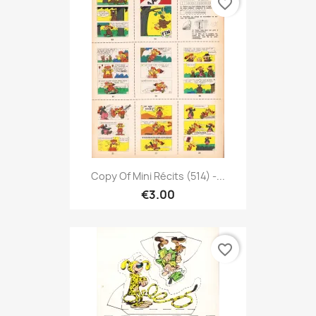
favorite_border
Copy Of Mini Récits (514) -...
€3.00
favorite_border