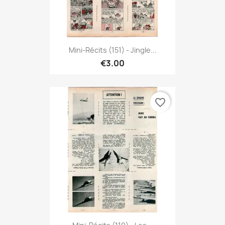
Mini-Récits (151) - Jingle...
€3.00
favorite_border