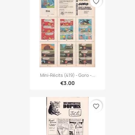
favorite_border
Mini-Récits (419) - Goro -...
€3.00
favorite_border