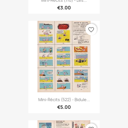
Mini-Récits (110) - Les...
€3.00
favorite_border
Mini-Récits (522) - Bidule...
€5.00