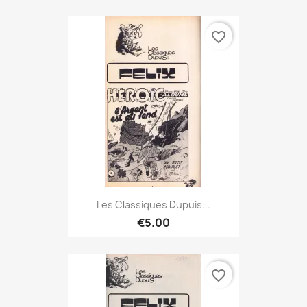
favorite_border
Les Classiques Dupuis...
€5.00
favorite_border