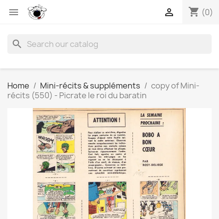
shopping_cart


(0)
search
Home
Mini-récits & suppléments
copy of Mini-
récits (550) - Picrate le roi du baratin