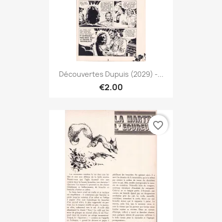
Découvertes Dupuis (2029) -...
€2.00
favorite_border