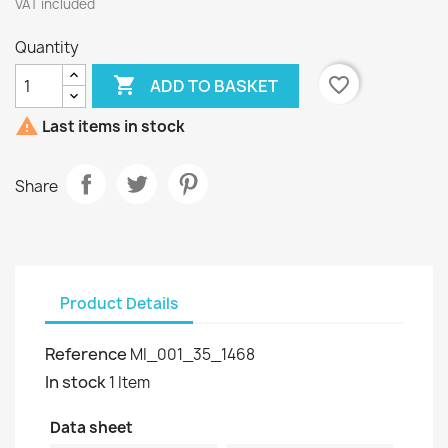
VAT included
Quantity

favorite_border
ADD TO BASKET

Last items in stock
Share
Product Details
Reference
MI_001_35_1468
In stock
1 Item
Data sheet