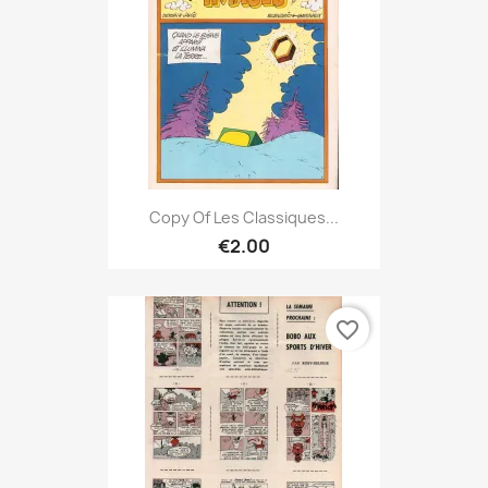
Copy Of Les Classiques...
€2.00
favorite_border