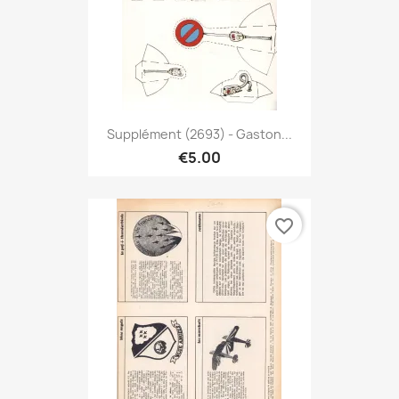
Supplément (2693) - Gaston...
€5.00
favorite_border