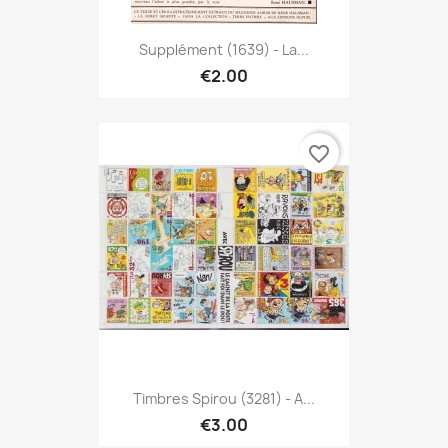
Supplément (1639) - La...
€2.00
favorite_border
Timbres Spirou (3281) - A...
€3.00