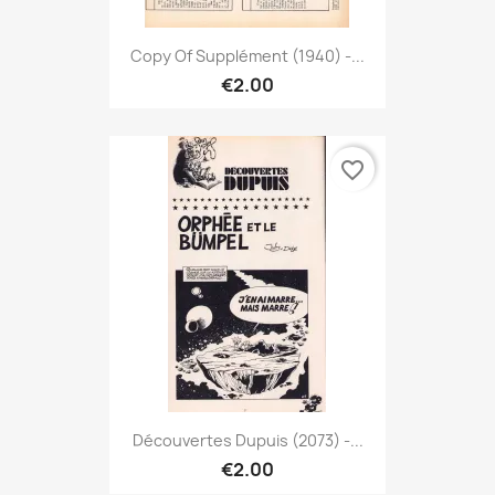
Copy Of Supplément (1940) -...
€2.00
favorite_border
Découvertes Dupuis (2073) -...
€2.00