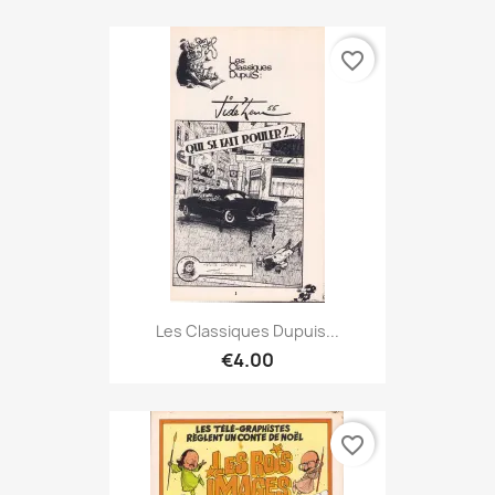
favorite_border
Les Classiques Dupuis...
€4.00
favorite_border