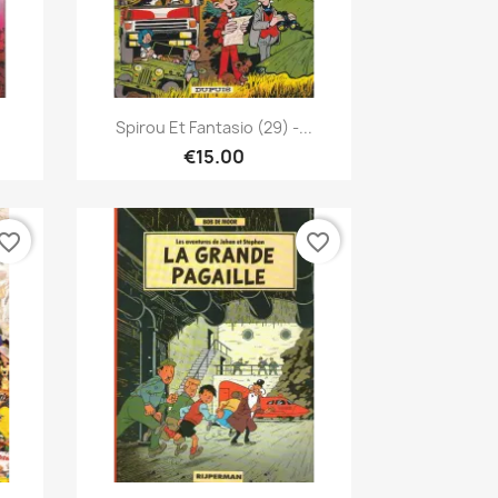
Quick view

Spirou Et Fantasio (29) -...
€15.00
vorite_border
favorite_border