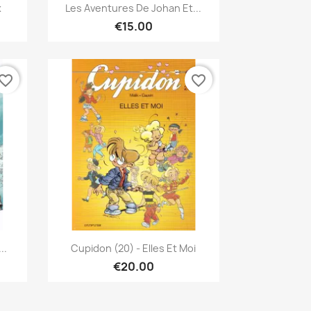
Quick view

x
Les Aventures De Johan Et...
€15.00
vorite_border
favorite_border
Quick view

..
Cupidon (20) - Elles Et Moi
€20.00