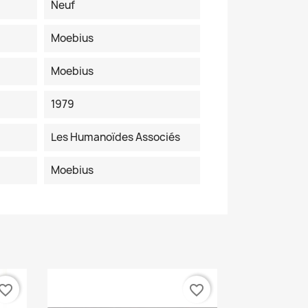
Neuf
Moebius
Moebius
1979
Les Humanoïdes Associés
Moebius
vorite_border
favorite_border