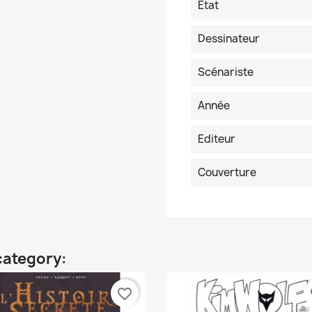
Etat
Dessinateur
Scénariste
Année
Editeur
Couverture
category:
favorite_border
fa