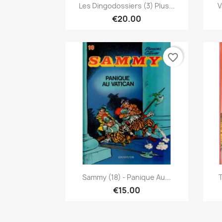
Quick view

Les Dingodossiers (3) Plus...
V
€20.00
favorite_border
Quick view

Sammy (18) - Panique Au...
T
€15.00