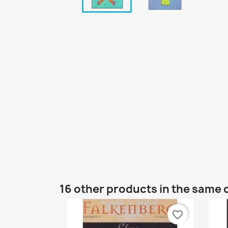
16 other products in the same 
favorite_border