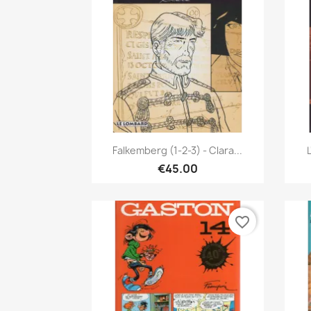
Quick view

Falkemberg (1-2-3) - Clara...
L
€45.00
favorite_border