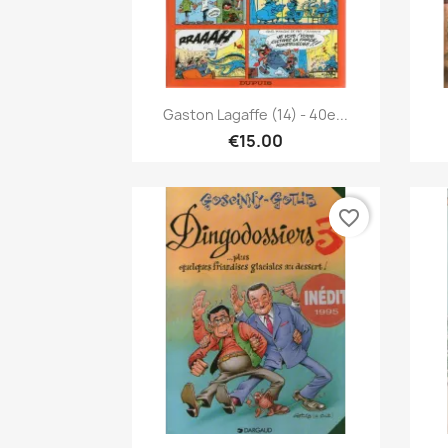
Quick view

Gaston Lagaffe (14) - 40e...
€15.00
favorite_border