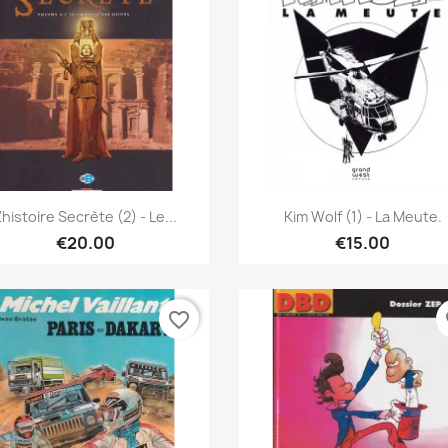
Quick view
Quick view


'histoire Secrète (2) - Le...
Kim Wolf (1) - La Meute.
€20.00
€15.00
favorite_border
fa