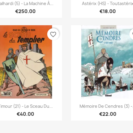
Quick view
Quick view


alhardi (5) - La Machine À...
Astérix (HS) - Toutastéri
€250.00
€18.00
favorite_border
fa
Quick view
Quick view


imour (21) - Le Sceau Du...
Mémoire De Cendres (3) -.
€40.00
€22.00