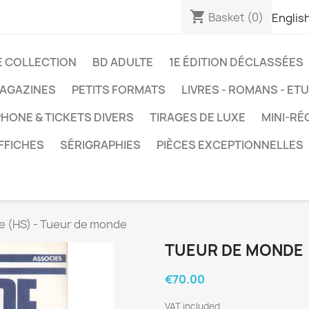
shopping_cart
Basket
(0)
Englis
E COLLECTION
BD ADULTE
1E ÉDITION DÉCLASSÉES
AGAZINES
PETITS FORMATS
LIVRES - ROMANS - ET
HONE & TICKETS DIVERS
TIRAGES DE LUXE
MINI-RÉ
FFICHES
SÉRIGRAPHIES
PIÈCES EXCEPTIONNELLES
 (HS) - Tueur de monde
TUEUR DE MONDE 
€70.00
VAT included