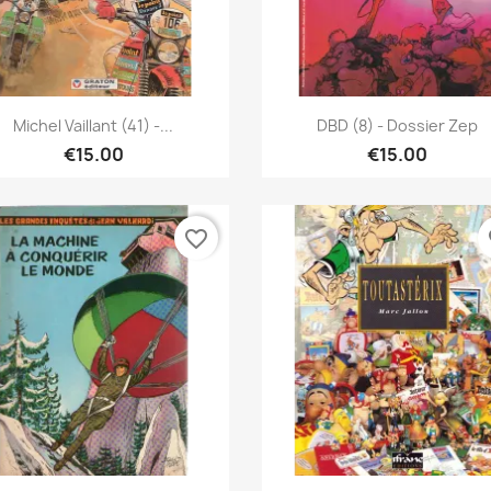
Quick view
Quick view


Michel Vaillant (41) -...
DBD (8) - Dossier Zep
€15.00
€15.00
favorite_border
fa