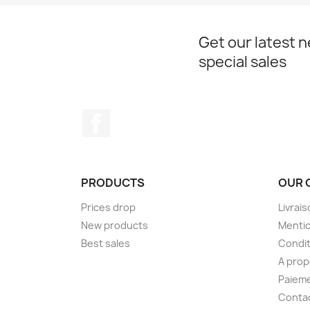
Get our latest 
special sales
Facebook
PRODUCTS
OUR 
Prices drop
Livrai
New products
Mentio
Best sales
Condit
A pro
Paieme
Conta