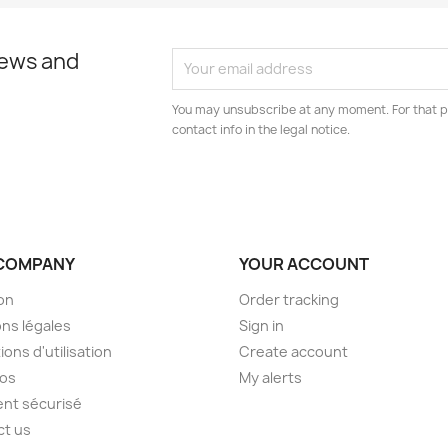
news and
You may unsubscribe at any moment. For that p
contact info in the legal notice.
COMPANY
YOUR ACCOUNT
son
Order tracking
ns légales
Sign in
ions d'utilisation
Create account
pos
My alerts
nt sécurisé
ct us