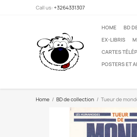
Call us:
+3264331307
HOME
BD D
EX-LIBRIS
M
CARTES TÉLÉP
POSTERS ET A
Home
BD de collection
Tueur de monde