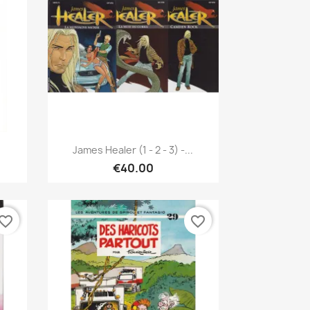
Quick view

James Healer (1 - 2 - 3) -...
€40.00
vorite_border
favorite_border