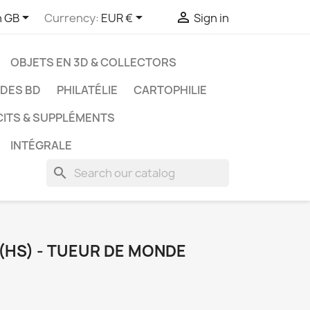



h GB
Currency:
EUR €
Sign in
OBJETS EN 3D & COLLECTORS
UDES BD
PHILATÉLIE
CARTOPHILIE
CITS & SUPPLÉMENTS
INTÉGRALE
search
(HS) - TUEUR DE MONDE