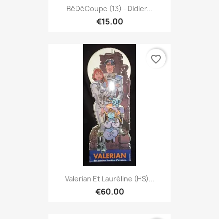
BéDéCoupe (13) - Didier...
€15.00
favorite_border
Valerian Et Lauréline (HS)...
€60.00