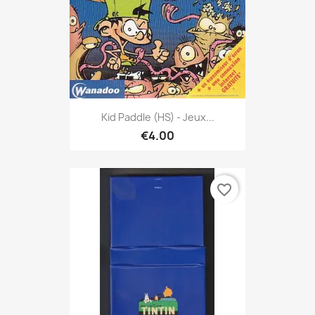
Kid Paddle (HS) - Jeux...
€4.00
favorite_border