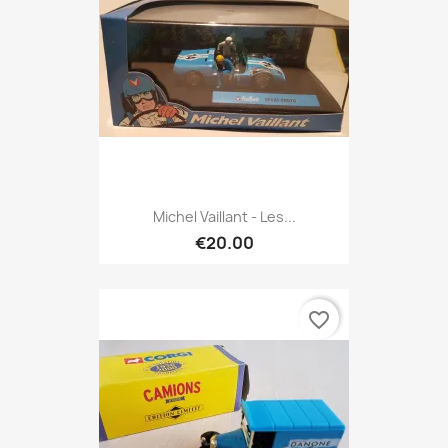
Michel Vaillant - Les...
€20.00
favorite_border