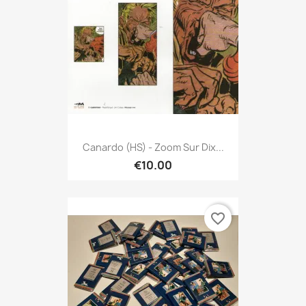
Canardo (HS) - Zoom Sur Dix...
€10.00
favorite_border