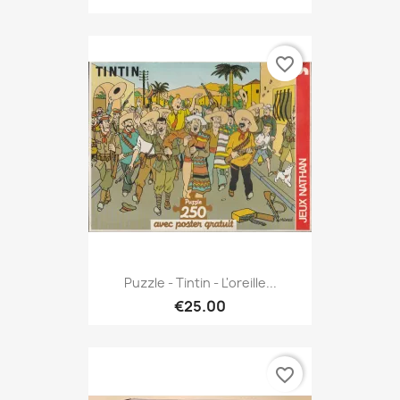
favorite_border
Puzzle - Tintin - L'oreille...
€25.00
favorite_border