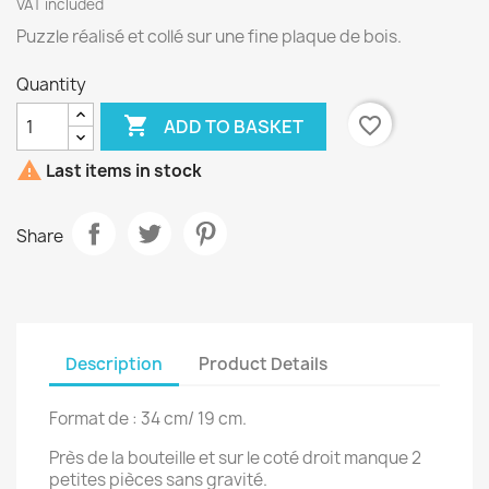
VAT included
Puzzle réalisé et collé sur une fine plaque de bois.
Quantity

favorite_border
ADD TO BASKET

Last items in stock
Share
Description
Product Details
Format de : 34 cm/ 19 cm.
Près de la bouteille et sur le coté droit manque 2
petites pièces sans gravité.