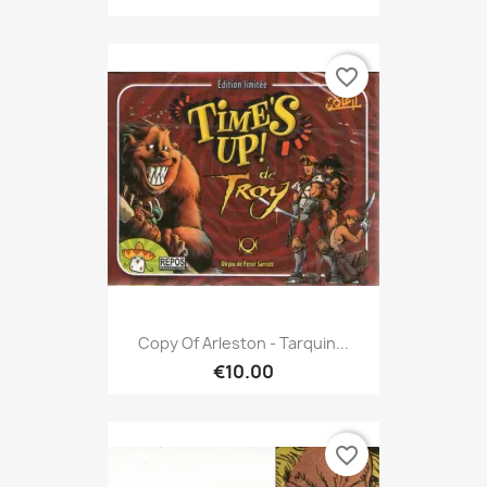
favorite_border
Copy Of Arleston - Tarquin...
€10.00
favorite_border