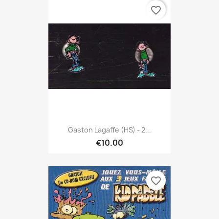
favorite_border
Gaston Lagaffe (HS) - 2...
€10.00
favorite_border