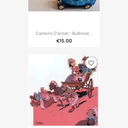
Camions D'antan - Bullnose...
€15.00
favorite_border