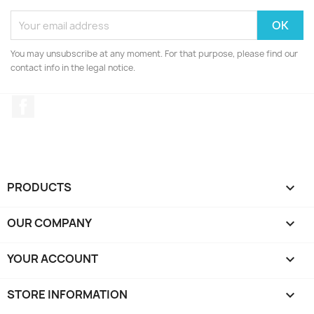
You may unsubscribe at any moment. For that purpose, please find our
contact info in the legal notice.
Facebook
PRODUCTS

OUR COMPANY

YOUR ACCOUNT

STORE INFORMATION
keyboard_arrow_down