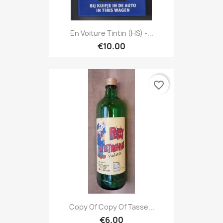
En Voiture Tintin (HS) -...
€10.00
favorite_border
Copy Of Copy Of Tasse...
€6.00