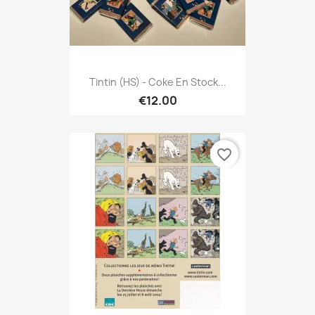
Tintin (HS) - Coke En Stock...
€12.00
favorite_border