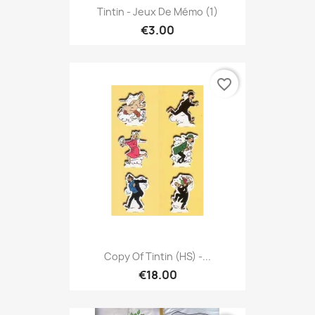
Tintin - Jeux De Mémo (1)
€3.00
favorite_border
Copy Of Tintin (HS) -...
€18.00