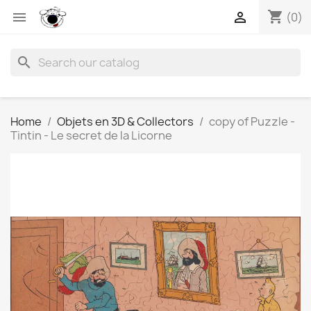
shopping_cart


(0)
search
Home
Objets en 3D & Collectors
copy of Puzzle -
Tintin - Le secret de la Licorne