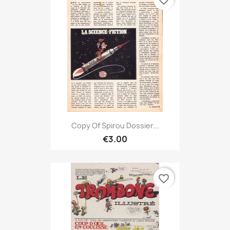
Copy Of Spirou Dossier...
€3.00
favorite_border