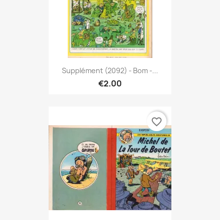
Supplément (2092) - Bom -...
€2.00
favorite_border