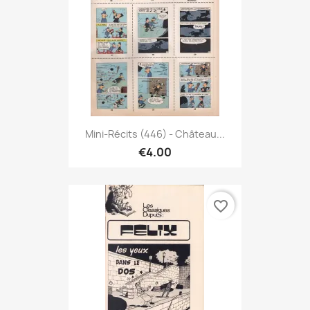
Mini-Récits (446) - Château...
€4.00
favorite_border