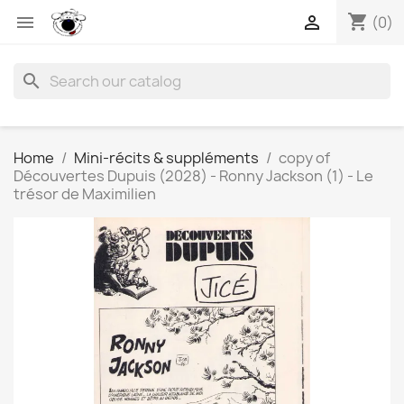
shopping_cart


(0)
search
Home
Mini-récits & suppléments
copy of
Découvertes Dupuis (2028) - Ronny Jackson (1) - Le
trésor de Maximilien