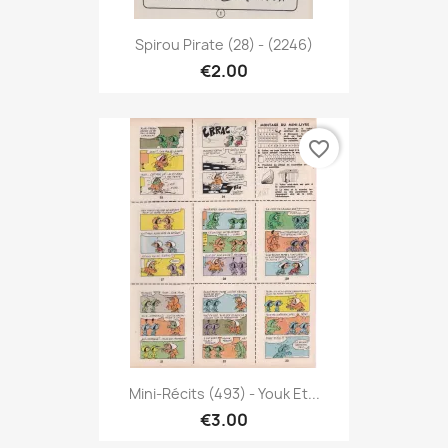
Spirou Pirate (28) - (2246)
€2.00
favorite_border
Mini-Récits (493) - Youk Et...
€3.00