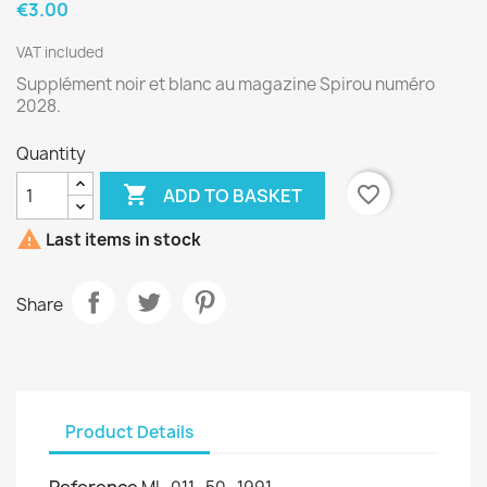
€3.00
VAT included
Supplément noir et blanc au magazine Spirou numéro
2028.
Quantity

favorite_border
ADD TO BASKET

Last items in stock
Share
Product Details