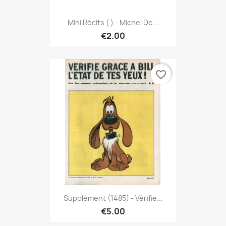
Mini Récits ( ) - Michel De...
€2.00
favorite_border
Supplément (1485) - Vérifie...
€5.00