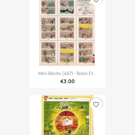
Mini-Récits (467) - Bobo Et...
€3.00
favorite_border