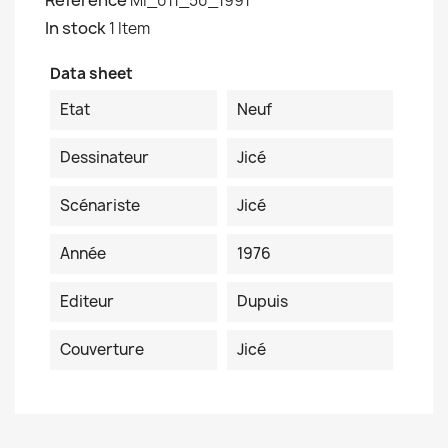
Reference
MI_011_50_1991
In stock
1 Item
Data sheet
Etat
Neuf
Dessinateur
Jicé
Scénariste
Jicé
Année
1976
Editeur
Dupuis
Couverture
Jicé