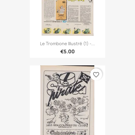
Le Trombone Illustré (1) -...
€5.00
favorite_border