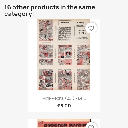
16 other products in the same
category:
favorite_border
Mini-Récits (231) - Le...
€3.00
favorite_border