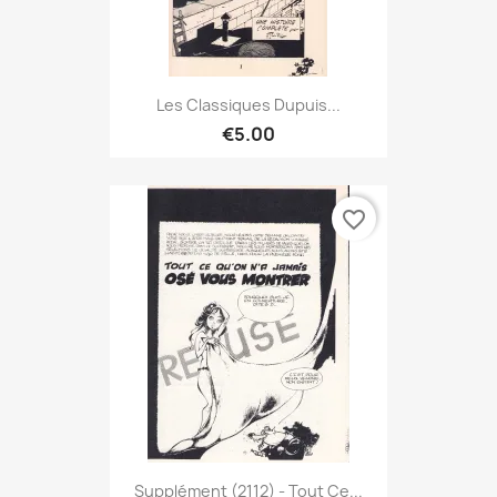
Les Classiques Dupuis...
€5.00
favorite_border
Supplément (2112) - Tout Ce...