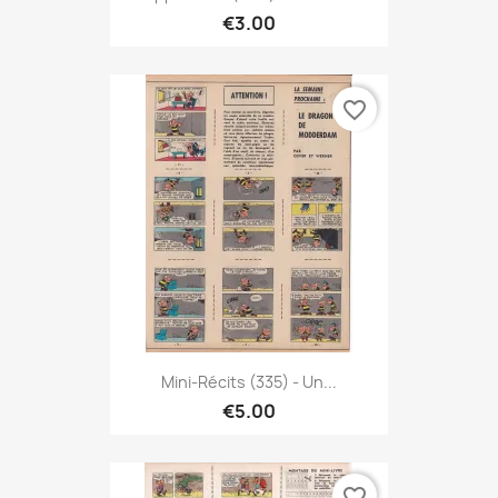
€3.00
favorite_border
Mini-Récits (335) - Un...
€5.00
favorite_border