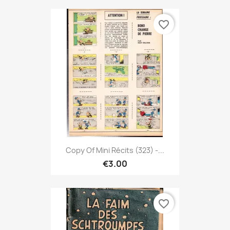
favorite_border
Copy Of Mini Récits (323) -...
€3.00
favorite_border