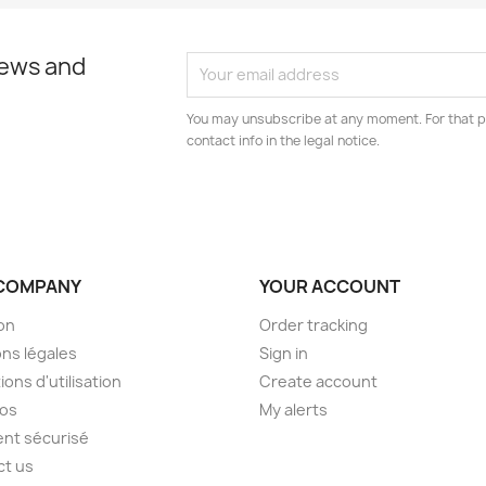
news and
You may unsubscribe at any moment. For that p
contact info in the legal notice.
COMPANY
YOUR ACCOUNT
son
Order tracking
ns légales
Sign in
ions d'utilisation
Create account
pos
My alerts
nt sécurisé
ct us