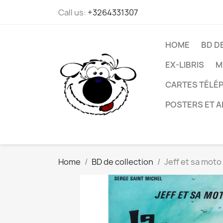
Call us:
+3264331307
HOME
BD D
EX-LIBRIS
M
CARTES TÉLÉP
POSTERS ET A
Home
BD de collection
Jeff et sa moto