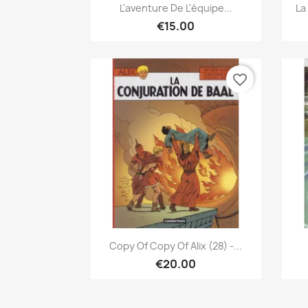
Quick view

L'aventure De L'équipe...
La
€15.00
favorite_border
Quick view

Copy Of Copy Of Alix (28) -...
€20.00