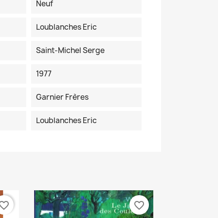
Neuf
Loublanches Eric
Saint-Michel Serge
1977
Garnier Frères
Loublanches Eric
vorite_border
favorite_border