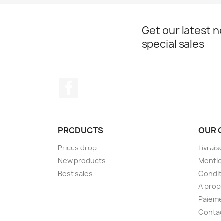
Get our latest 
special sales
Facebook
PRODUCTS
OUR 
Prices drop
Livrai
New products
Mentio
Best sales
Condit
A pro
Paieme
Conta