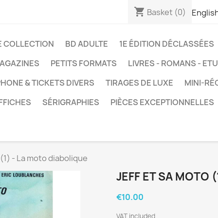
shopping_cart
Basket
(0)
Englis
E COLLECTION
BD ADULTE
1E ÉDITION DÉCLASSÉES
AGAZINES
PETITS FORMATS
LIVRES - ROMANS - ET
HONE & TICKETS DIVERS
TIRAGES DE LUXE
MINI-RÉ
FFICHES
SÉRIGRAPHIES
PIÈCES EXCEPTIONNELLES
 (1) - La moto diabolique
JEFF ET SA MOTO (
€10.00
VAT included