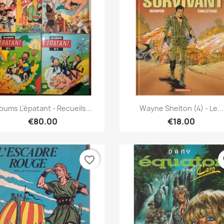
Quick view
Quick view


bums L'épatant - Recueils...
Wayne Shelton (4) - Le...
€80.00
€18.00
favorite_border
fa