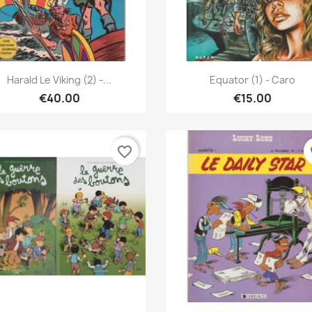
Quick view
Quick view


Harald Le Viking (2) -...
Equator (1) - Caro
€40.00
€15.00
favorite_border
fa