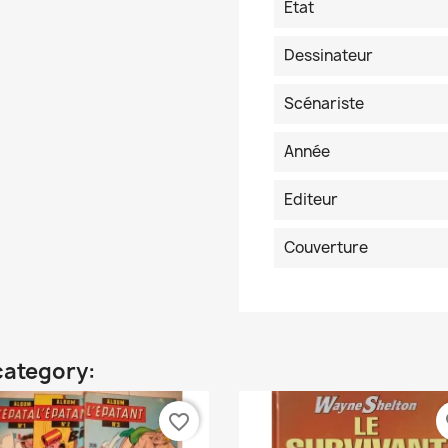
Etat
Dessinateur
Scénariste
Année
Editeur
Couverture
category:
favorite_border
fa