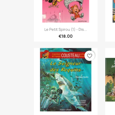
Quick view

Le Petit Spirou (1) - Dis...
€18.00
favorite_border