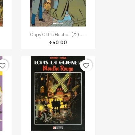
Quick view

Copy Of Ric Hochet (72) -...
€50.00
vorite_border
favorite_border