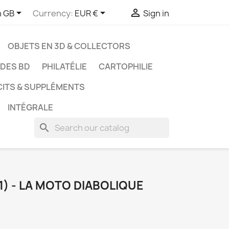



h GB
Currency:
EUR €
Sign in
OBJETS EN 3D & COLLECTORS
UDES BD
PHILATÉLIE
CARTOPHILIE
CITS & SUPPLÉMENTS
INTÉGRALE
search
1) - LA MOTO DIABOLIQUE