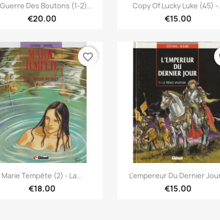
Quick view
Quick view


 Guerre Des Boutons (1-2)...
Copy Of Lucky Luke (45) -.
€20.00
€15.00
favorite_border
fa
Quick view
Quick view


Marie Tempête (2) - La...
L'empereur Du Dernier Jour
€18.00
€15.00