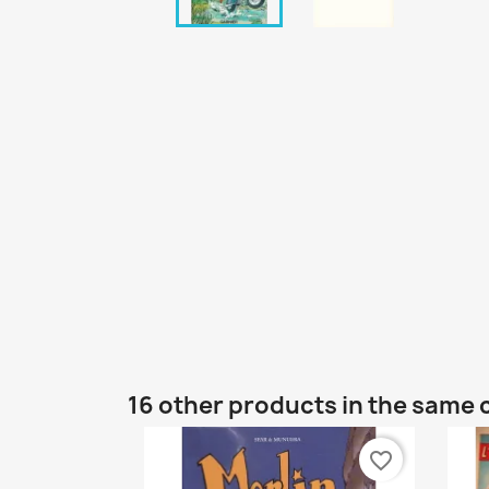
16 other products in the same 
favorite_border