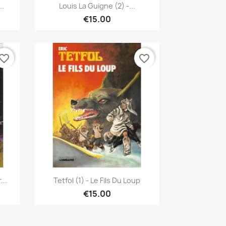
Quick view

..
Louis La Guigne (2) -...
€15.00
vorite_border
favorite_border
Quick view

...
Tetfol (1) - Le Fils Du Loup
€15.00