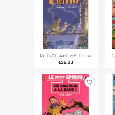
Quick view

Merlin (1) - Jambon Et Tartine
Al
€25.00
favorite_border