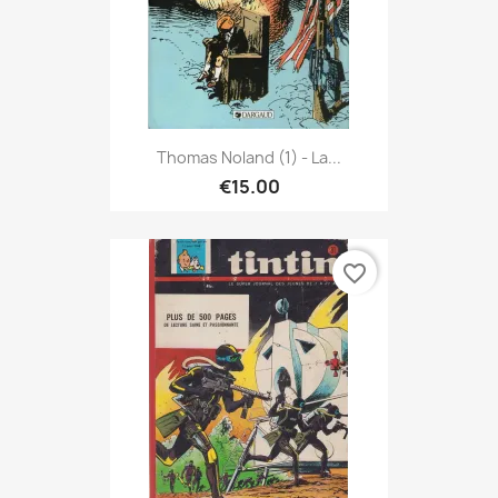
Thomas Noland (1) - La...
€15.00
favorite_border