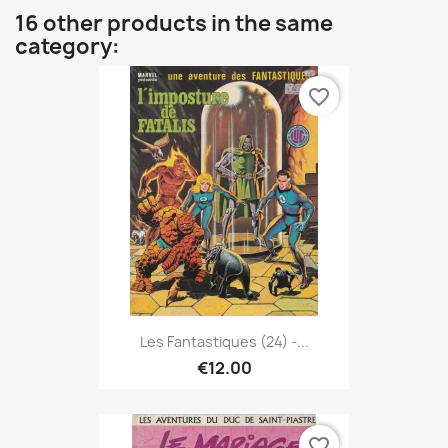
16 other products in the same
category:
favorite_border
Les Fantastiques (24) -...
€12.00
favorite_border