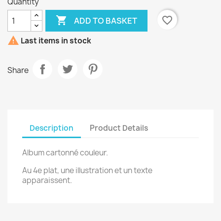
Quantity

favorite_border
ADD TO BASKET

Last items in stock
Share
Description
Product Details
Album cartonné couleur.
Au 4e plat, une illustration et un texte
apparaissent.