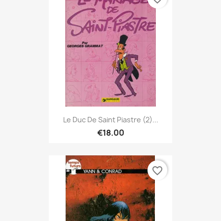
Le Duc De Saint Piastre (2)...
€18.00
favorite_border