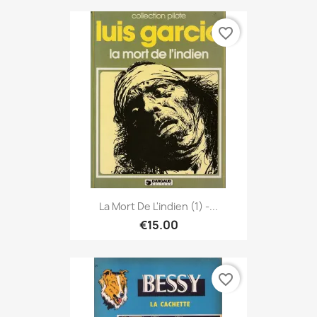
favorite_border
La Mort De L'indien (1) -...
€15.00
favorite_border