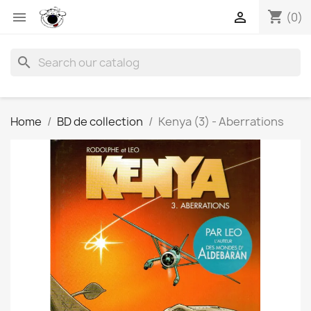
shopping_cart


(0)
search
Home
BD de collection
Kenya (3) - Aberrations