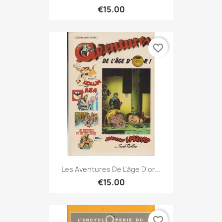
€15.00
favorite_border
Les Aventures De L'âge D'or...
€15.00
favorite_border