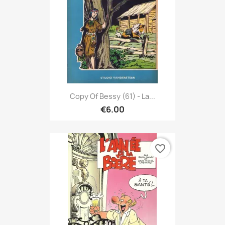
Copy Of Bessy (61) - La...
€6.00
favorite_border