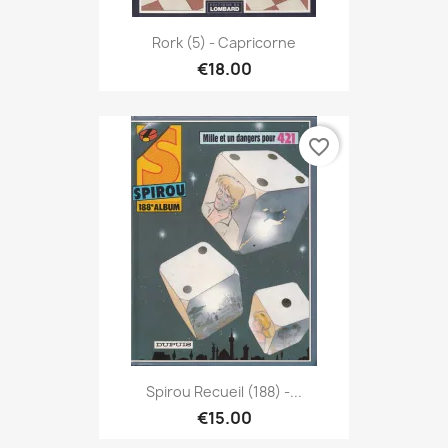
Rork (5) - Capricorne
€18.00
favorite_border
Spirou Recueil (188) -...
€15.00