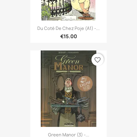
Du Coté De Chez Poje (A1) -...
€15.00
favorite_border
Green Manor (3) -...