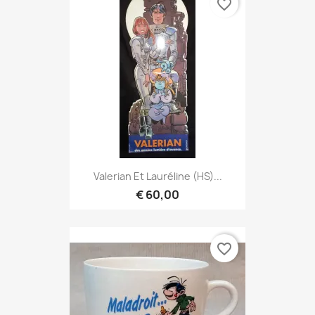
favorite_border
Valerian Et Lauréline (HS)...
€ 60,00
favorite_border