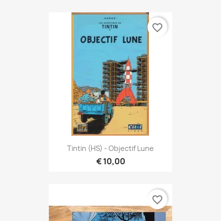
favorite_border
Tintin (HS) - Objectif Lune
€ 10,00
favorite_border