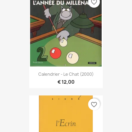
favorite_border
Calendrier - Le Chat (2000)
€ 12,00
favorite_border