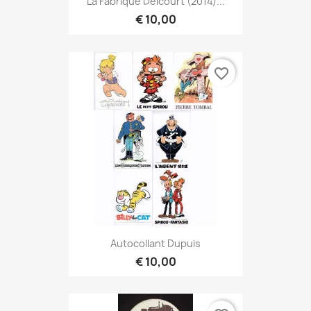
La Fabrique Delcourt (2014)...
€ 10,00
favorite_border
Autocollant Dupuis
€ 10,00