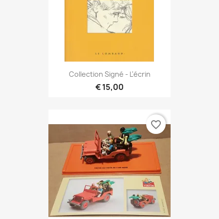
Collection Signé - L'écrin
€ 15,00
favorite_border