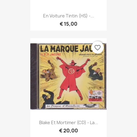
En Voiture Tintin (HS) -...
€ 15,00
favorite_border
Blake Et Mortimer (CD) - La...
€ 20,00