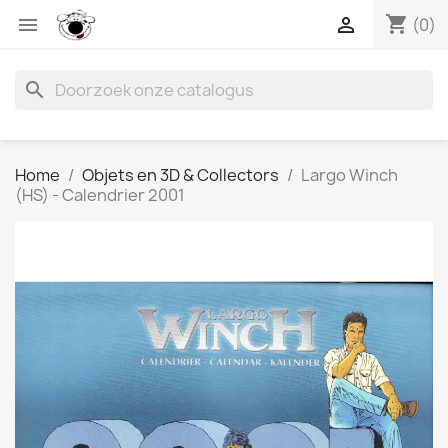
shopping_cart


(0)
search
Home
Objets en 3D & Collectors
Largo Winch
(HS) - Calendrier 2001