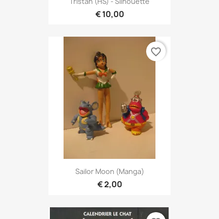
Tristan (HS) - Silhouette
€ 10,00
favorite_border
Sailor Moon (Manga)
€ 2,00