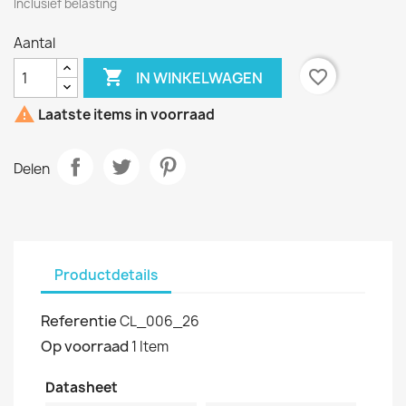
Inclusief belasting
Aantal

favorite_border
IN WINKELWAGEN

Laatste items in voorraad
Delen
Productdetails
Referentie
CL_006_26
Op voorraad
1 Item
Datasheet