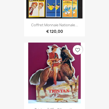
Coffret Monnaie Nationale...
€ 120,00
favorite_border