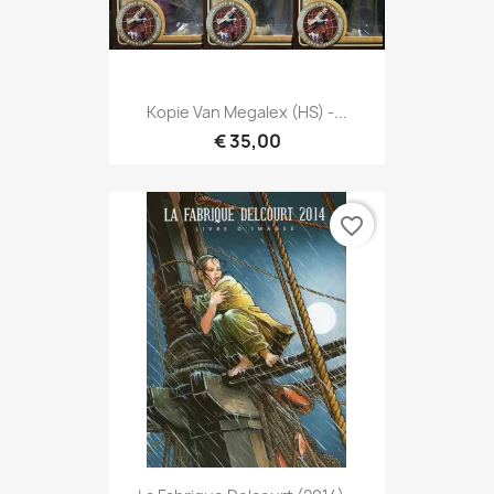
Kopie Van Megalex (HS) -...
€ 35,00
favorite_border