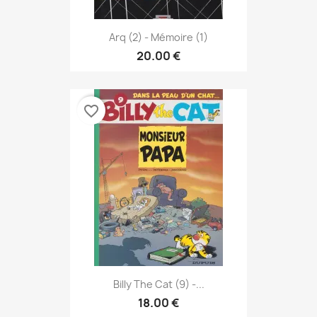
Arq (2) - Mémoire (1)
20.00 €
favorite_border
Billy The Cat (9) -...
18.00 €