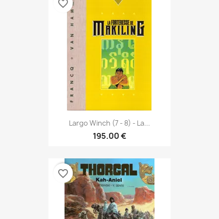
favorite_border
Largo Winch (7 - 8) - La...
195.00 €
favorite_border