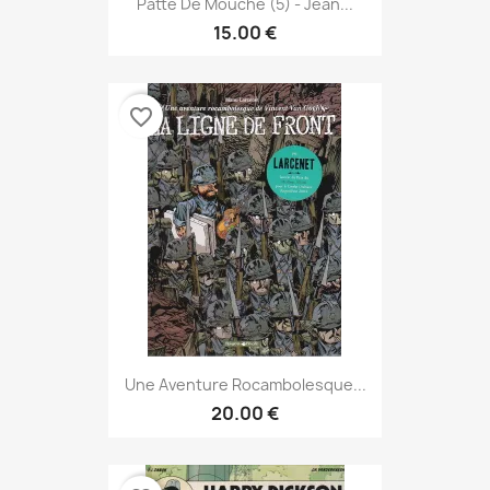
Patte De Mouche (5) - Jean...
15.00 €
favorite_border
Une Aventure Rocambolesque...
20.00 €