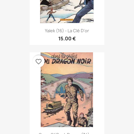
Yalek (16) - La Clé D'or
15.00 €
favorite_border