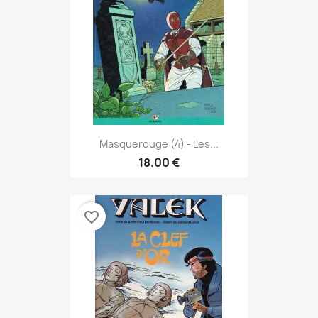
Masquerouge (4) - Les...
18.00 €
favorite_border