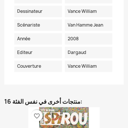
Dessinateur
Vance William
Scénariste
Van Hamme Jean
Année
2008
Editeur
Dargaud
Couverture
Vance William
16 منتجات أخرى في نفس الفئة:
favorite_border