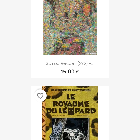
Spirou Recueil (272) -...
15.00 €
favorite_border