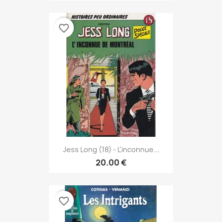
favorite_border
Jess Long (18) - L'inconnue...
20.00 €
favorite_border