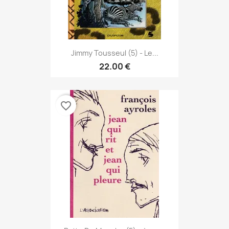
Jimmy Tousseul (5) - Le...
22.00 €
favorite_border