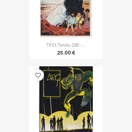
Tif Et Tondu (28) -...
25.00 €
favorite_border