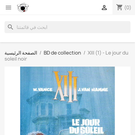
shopping_cart


(0)
search
XIII (1) - Le jour du
BD de collection
الصفحة الرئيسية
soleil noir