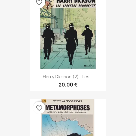
favorite_border
Harry Dickson (2) - Les...
20.00 €
favorite_border