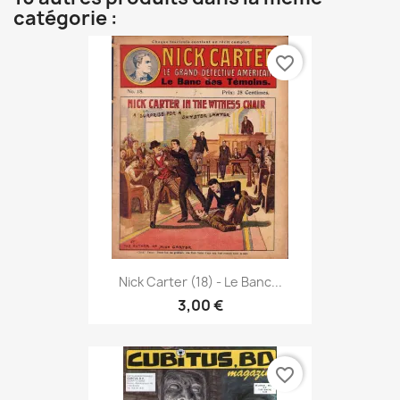
catégorie :
favorite_border
Nick Carter (18) - Le Banc...
3,00 €
favorite_border