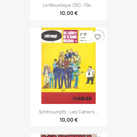
Le Moustique (30) -15e...
10,00 €
favorite_border
Schtroumpfs - Les Cahiers...
10,00 €