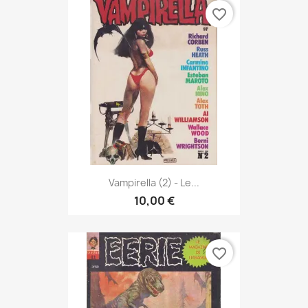
favorite_border
Vampirella (2) - Le...
10,00 €
favorite_border