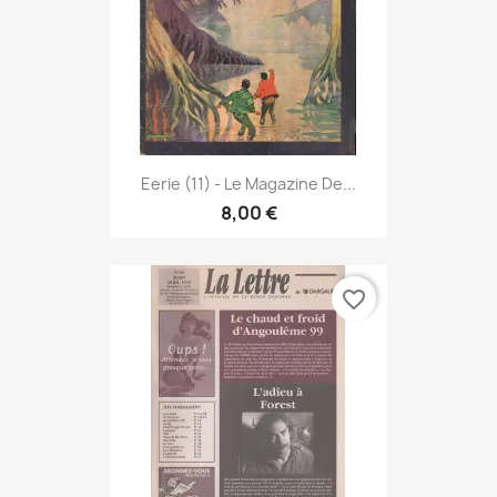
Eerie (11) - Le Magazine De...
8,00 €
favorite_border