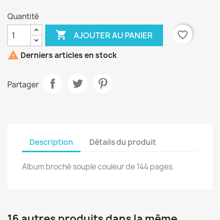
Quantité

favorite_border
AJOUTER AU PANIER

Derniers articles en stock
Partager
Description
Détails du produit
Album broché souple couleur de 144 pages.
16 autres produits dans la même