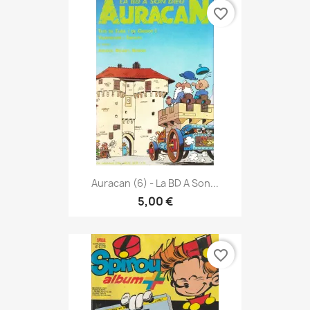
favorite_border
Auracan (6) - La BD A Son...
5,00 €
favorite_border