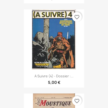
favorite_border
A Suivre (4) - Dossier :...
5,00 €
favorite_border