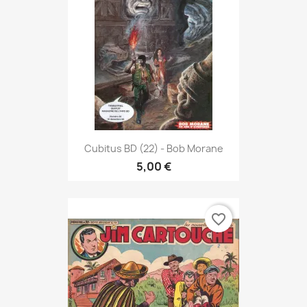
Cubitus BD (22) - Bob Morane
5,00 €
favorite_border