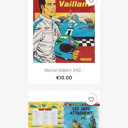
favorite_border
Michel Vaillant (HS) -
€10.00
favorite_border