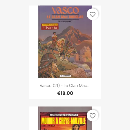
favorite_border
Vasco (21) - Le Clan Mac...
€18.00
favorite_border