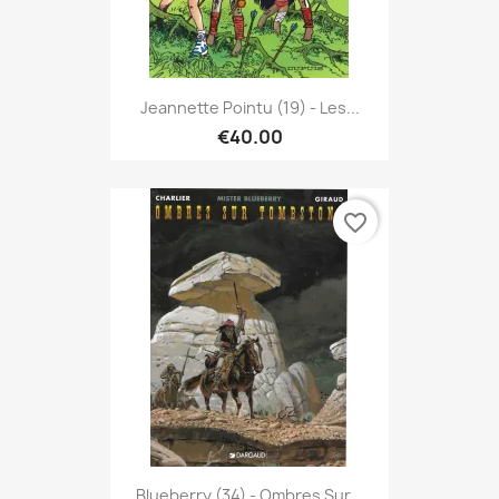
Jeannette Pointu (19) - Les...
€40.00
favorite_border
Blueberry (34) - Ombres Sur...