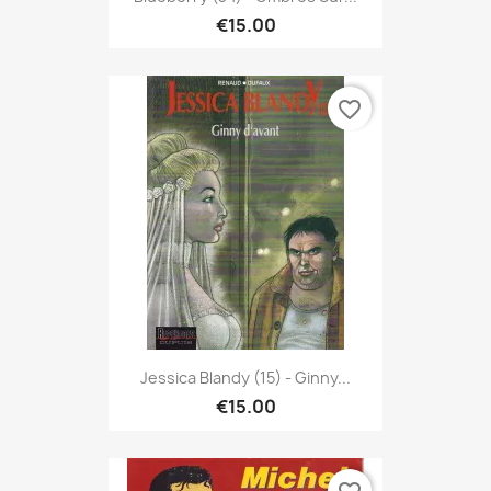
€15.00
favorite_border
Jessica Blandy (15) - Ginny...
€15.00