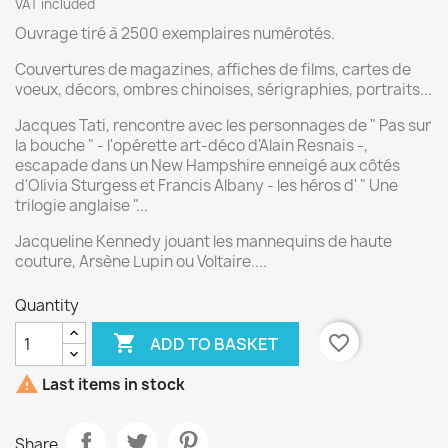
VAT included
Ouvrage tiré à 2500 exemplaires numérotés.
Couvertures de magazines, affiches de films, cartes de
voeux, décors, ombres chinoises, sérigraphies, portraits...
Jacques Tati, rencontre avec les personnages de " Pas sur
la bouche " - l'opérette art-déco d'Alain Resnais -,
escapade dans un New Hampshire enneigé aux côtés
d'Olivia Sturgess et Francis Albany - les héros d' " Une
trilogie anglaise "...
Jacqueline Kennedy jouant les mannequins de haute
couture, Arsène Lupin ou Voltaire....
Quantity

favorite_border
ADD TO BASKET

Last items in stock
Share