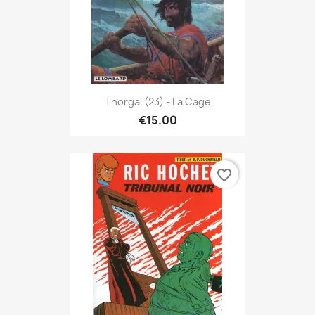
Thorgal (23) - La Cage
€15.00
favorite_border