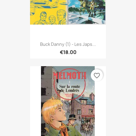
Buck Danny (1) - Les Japs...
€18.00
favorite_border