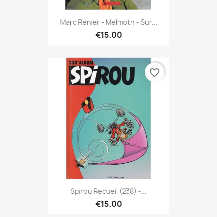
Marc Renier - Melmoth - Sur...
€15.00
favorite_border
Spirou Recueil (238) -...
€15.00