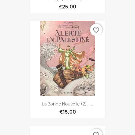
€25.00
favorite_border
La Bonne Nouvelle (2) -...
€15.00