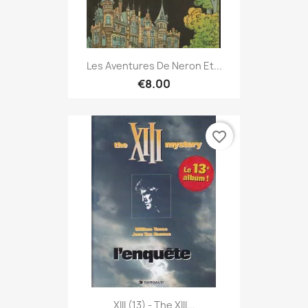
Les Aventures De Neron Et...
€8.00
favorite_border
XIII (13) - The XIII...