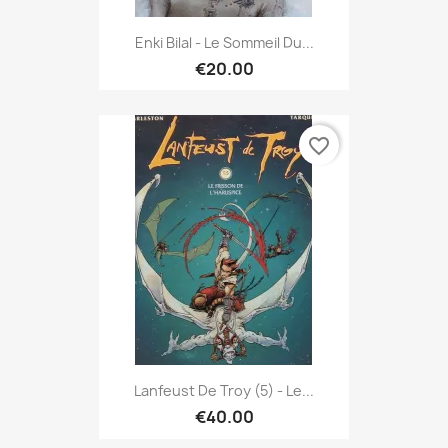
Enki Bilal - Le Sommeil Du...
€20.00
favorite_border
Lanfeust De Troy (5) - Le...
€40.00