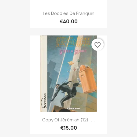
Les Doodles De Franquin
€40.00
favorite_border
Copy Of Jérémiah (12) -...
€15.00