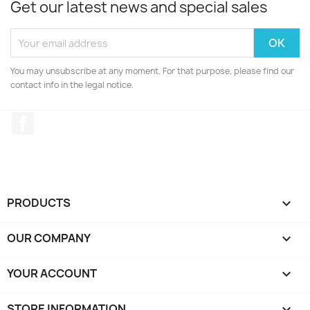
Get our latest news and special sales
You may unsubscribe at any moment. For that purpose, please find our
contact info in the legal notice.
Facebook
PRODUCTS

OUR COMPANY

YOUR ACCOUNT

STORE INFORMATION
keyboard_arrow_down