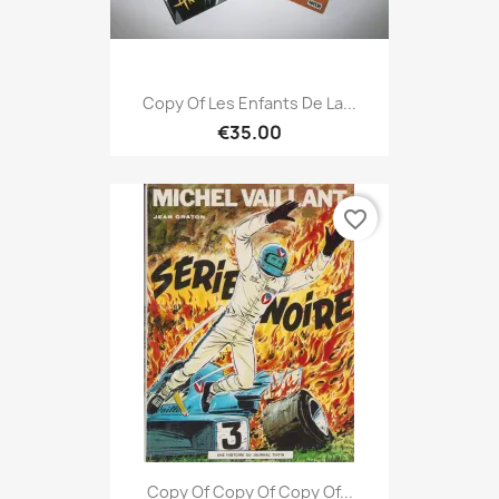
Copy Of Les Enfants De La...
€35.00
favorite_border
Copy Of Copy Of Copy Of...