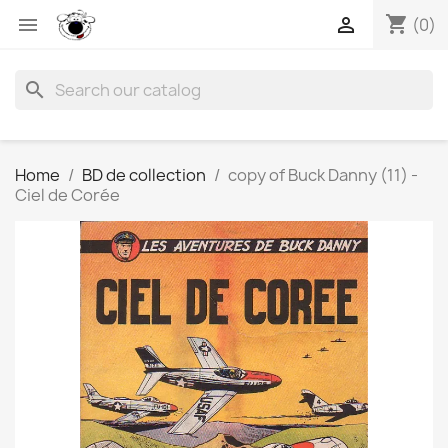
shopping_cart


(0)
search
Home
BD de collection
copy of Buck Danny (11) -
Ciel de Corée