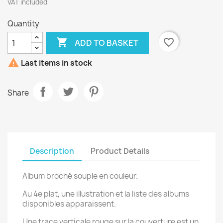
VAT included
Quantity

favorite_border
ADD TO BASKET

Last items in stock
Share
Description
Product Details
Album broché souple en couleur.
Au 4e plat, une illustration et la liste des albums
disponibles apparaissent.
Une trace verticale rouge sur la couverture est un