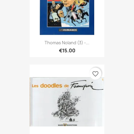
Thomas Noland (3) -...
€15.00
favorite_border