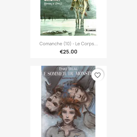
Comanche (10) - Le Corps...
€25.00
favorite_border