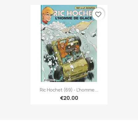
favorite_border
Ric Hochet (69) - L'homme...
€20.00