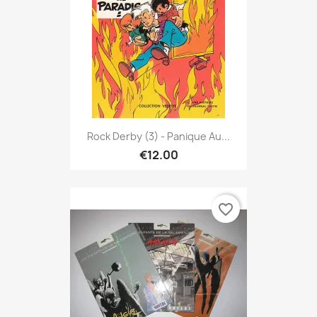
Rock Derby (3) - Panique Au...
€12.00
favorite_border