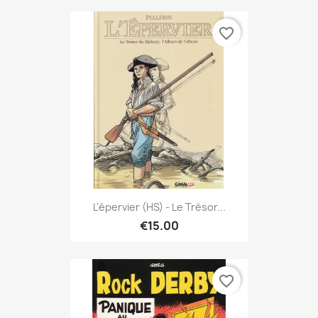
favorite_border
L'épervier (HS) - Le Trésor...
€15.00
favorite_border