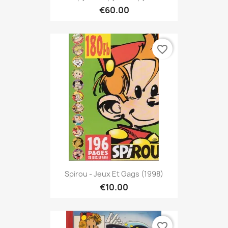
€60.00
favorite_border
Spirou - Jeux Et Gags (1998)
€10.00
favorite_border