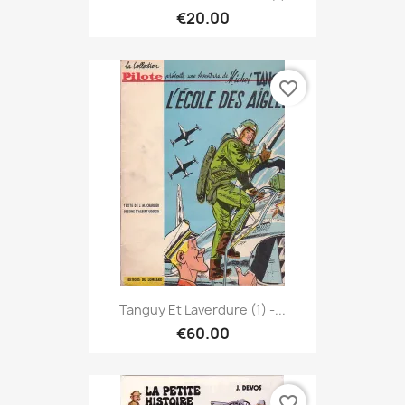
€20.00
favorite_border
Tanguy Et Laverdure (1) -...
€60.00
favorite_border