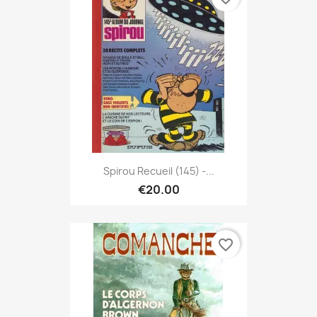
Spirou Recueil (145) -...
€20.00
favorite_border