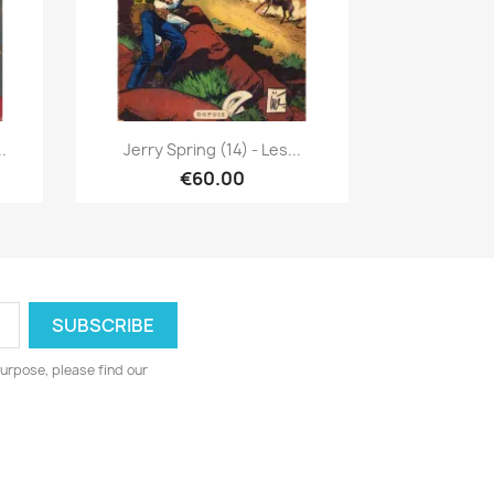
Quick view

.
Jerry Spring (14) - Les...
€60.00
urpose, please find our