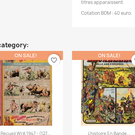
titres apparaissent.
Cotation BDM : 40 euro.
category:
ON SALE!
ON SALE!
favorite_border
fa
Quick view
Quick view


Recueil Wrill 1947 - (127...
L'histoire En Bande...