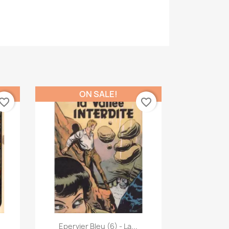
ON SALE!
vorite_border
favorite_border
Quick view

Epervier Bleu (6) - La...