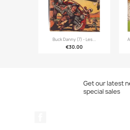
Quick view

Buck Danny (7) - Les...
A
€30.00
Get our latest 
special sales
Facebook