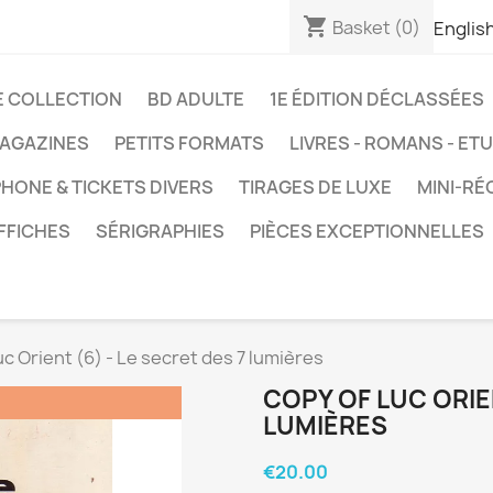
shopping_cart
Basket
(0)
Englis
E COLLECTION
BD ADULTE
1E ÉDITION DÉCLASSÉES
AGAZINES
PETITS FORMATS
LIVRES - ROMANS - ET
HONE & TICKETS DIVERS
TIRAGES DE LUXE
MINI-RÉ
FFICHES
SÉRIGRAPHIES
PIÈCES EXCEPTIONNELLES
uc Orient (6) - Le secret des 7 lumières
COPY OF LUC ORIEN
LUMIÈRES
€20.00