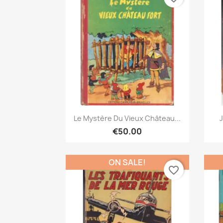
Quick view

Le Mystère Du Vieux Château...
J
€50.00
ON SALE!
favorite_border