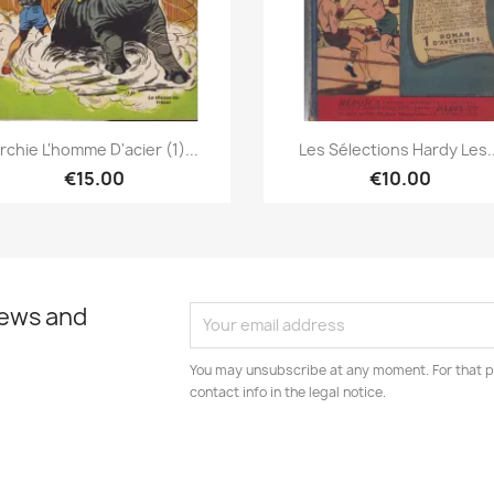
Quick view
Quick view


rchie L'homme D'acier (1)...
Les Sélections Hardy Les..
€15.00
€10.00
news and
You may unsubscribe at any moment. For that p
contact info in the legal notice.