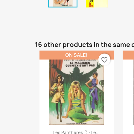
16 other products in the same 
ON SALE!
favorite_border
Quick view

Les Panthères () - Le...