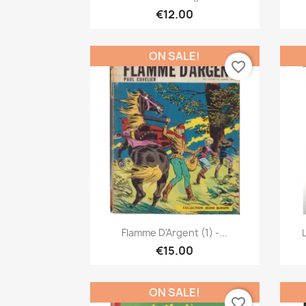
€12.00
ON SALE!
favorite_border
Quick view

Flamme D'Argent (1) -...
€15.00
ON SALE!
favorite_border