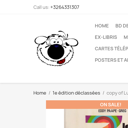
Call us:
+3264331307
HOME
BD D
EX-LIBRIS
M
CARTES TÉLÉP
POSTERS ET A
Home
1e édition déclassées
copy of L
ON SALE!