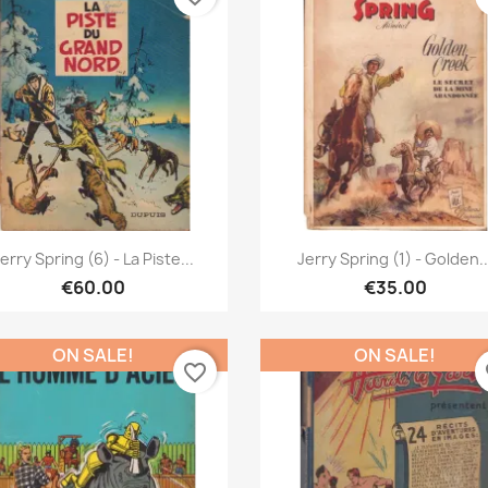
Quick view
Quick view


erry Spring (6) - La Piste...
Jerry Spring (1) - Golden..
€60.00
€35.00
ON SALE!
ON SALE!
favorite_border
fa