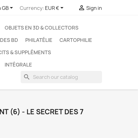



h GB
Currency:
EUR €
Sign in
OBJETS EN 3D & COLLECTORS
UDES BD
PHILATÉLIE
CARTOPHILIE
CITS & SUPPLÉMENTS
INTÉGRALE
search
T (6) - LE SECRET DES 7