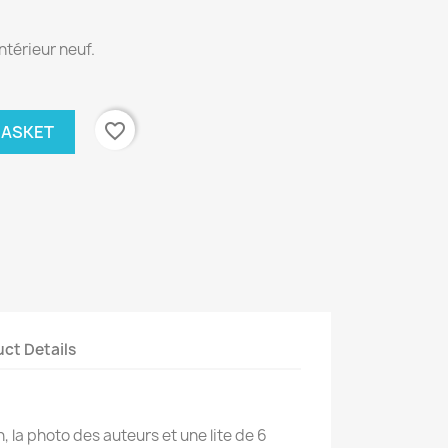
ntérieur neuf.
favorite_border
BASKET
ct Details
on, la photo des auteurs et une lite de 6