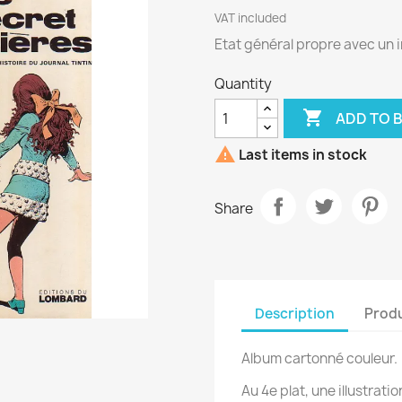
VAT included
Etat général propre avec un i
Quantity

ADD TO 

Last items in stock
Share
Description
Produ
Album cartonné couleur.
Au 4e plat, une illustrati