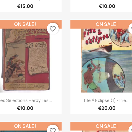
€15.00
€10.00
ON SALE!
ON SALE!
favorite_border
fa
Quick view
Quick view


Les Sélections Hardy Les...
L'île À Éclipse (1) - L'île...
€10.00
€20.00
ON SALE!
ON SALE!
favorite_border
fa