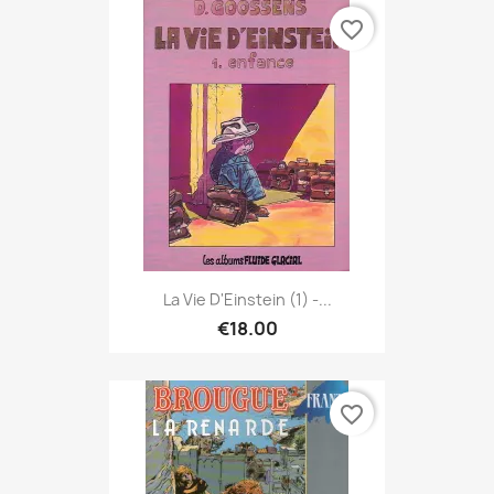
favorite_border
La Vie D'Einstein (1) -...
€18.00
favorite_border