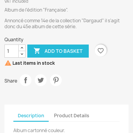
VAT included
Album de l'édition "Française".
Annoncé comme 14e de la collection "Dargaud" il s'agit
donc du 45e album de cette série.
Quantity

favorite_border
ADD TO BASKET

Last items in stock
Share
Description
Product Details
Album cartonné couleur.