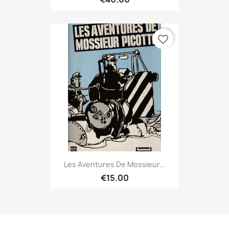
favorite_border
Les Aventures De Mossieur...
€15.00