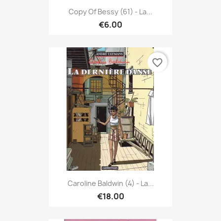
Copy Of Bessy (61) - La...
€6.00
favorite_border
Caroline Baldwin (4) - La...
€18.00