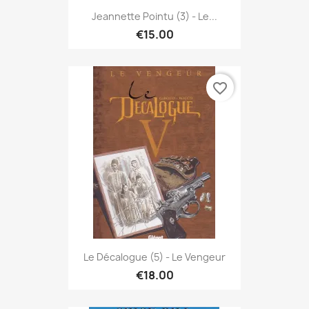
Jeannette Pointu (3) - Le...
€15.00
favorite_border
Le Décalogue (5) - Le Vengeur
€18.00