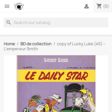
shopping_cart


(0)
search
Home
BD de collection
copy of Lucky Luke (45) -
L'empereur Smith