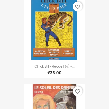
favorite_border
Chick Bill - Recueil (4) -...
€35.00
favorite_border