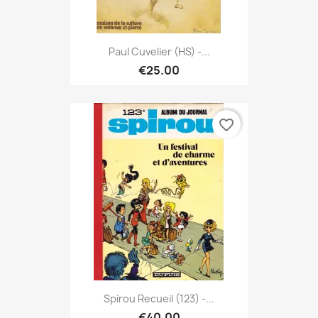
Paul Cuvelier (HS) -...
€25.00
favorite_border
Spirou Recueil (123) -...
€40.00