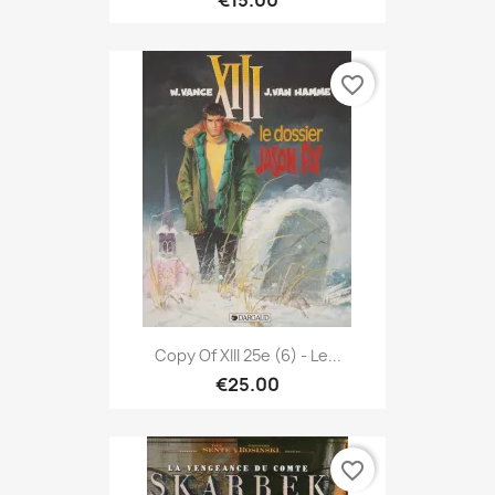
€15.00
favorite_border
Copy Of XIII 25e (6) - Le...
€25.00
favorite_border