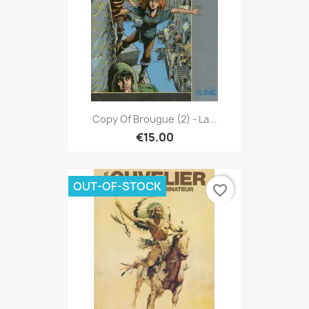
Copy Of Brougue (2) - La...
€15.00
OUT-OF-STOCK
favorite_border