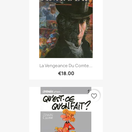
La Vengeance Du Comte...
€18.00
favorite_border