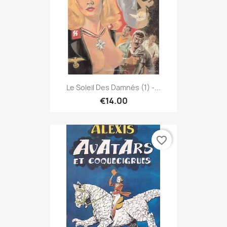
Le Soleil Des Damnés (1) -...
€14.00
favorite_border