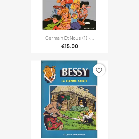
Germain Et Nous (1) -...
€15.00
favorite_border