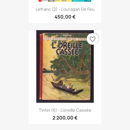
Lefranc (2) - L'ouragan De Feu
450,00 €
favorite_border
Tintin (6) - L'oreille Cassée
2 200,00 €