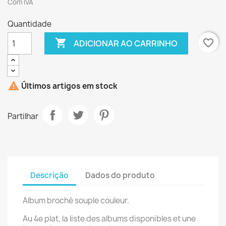
Com IVA
Quantidade

favorite_border
ADICIONAR AO CARRINHO

Últimos artigos em stock
Partilhar
Descrição
Dados do produto
Album broché souple couleur.
Au 4e plat, la liste des albums disponibles et une