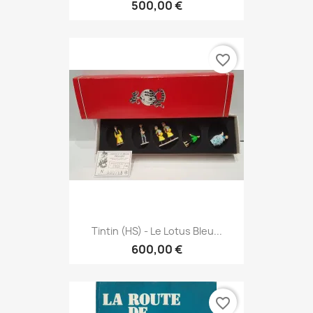
500,00 €
favorite_border
Tintin (HS) - Le Lotus Bleu...
600,00 €
favorite_border