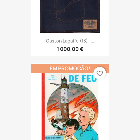
Gaston Lagaffe (13) -...
1 000,00 €
EM PROMOÇÃO!
favorite_border