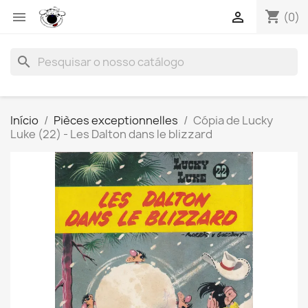
shopping_cart


(0)
search
Início
Pièces exceptionnelles
Cópia de Lucky
Luke (22) - Les Dalton dans le blizzard