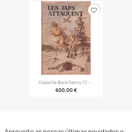
favorite_border
Cópia De Buck Danny (1) -...
600,00 €
Aproveite as nossas últimas novidades e