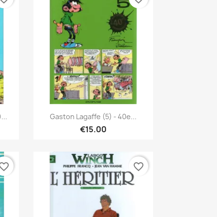
Quick view

...
Gaston Lagaffe (5) - 40e...
€15.00
vorite_border
favorite_border