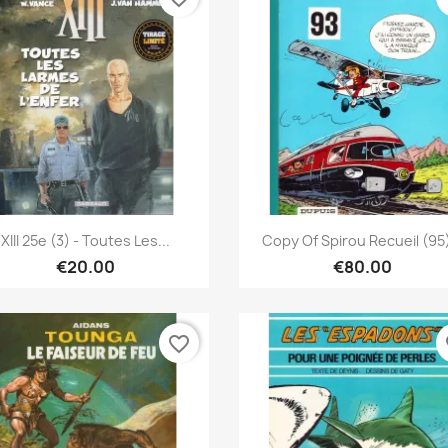
Quick view
Quick view


XIII 25e (3) - Toutes Les...
Copy Of Spirou Recueil (95)
€20.00
€80.00
favorite_border
fa