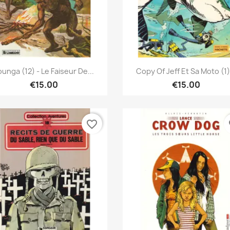
Quick view
Quick view


ounga (12) - Le Faiseur De...
Copy Of Jeff Et Sa Moto (1).
€15.00
€15.00
favorite_border
fa