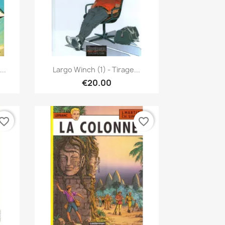
Quick view

..
Largo Winch (1) - Tirage...
€20.00
vorite_border
favorite_border