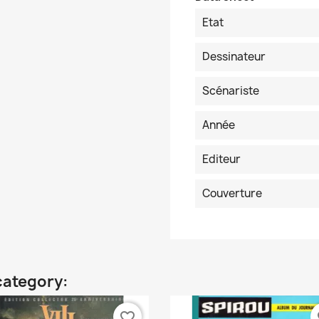
Etat
Dessinateur
Scénariste
Année
Editeur
Couverture
category:
favorite_border
fa