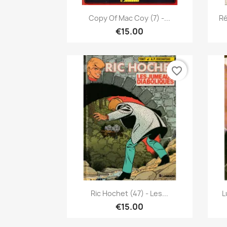
Quick view

Copy Of Mac Coy (7) -...
Ré
€15.00
favorite_border
Quick view

Ric Hochet (47) - Les...
L
€15.00