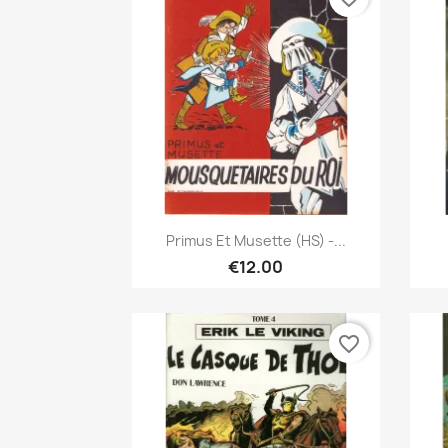
Quick view

Primus Et Musette (HS) -...
€12.00
favorite_border