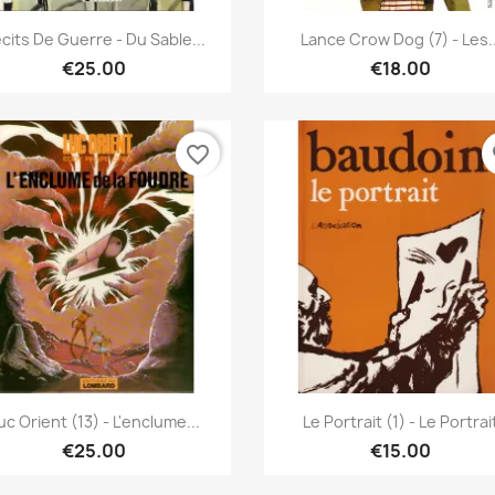
Quick view
Quick view


cits De Guerre - Du Sable...
Lance Crow Dog (7) - Les..
€25.00
€18.00
favorite_border
fa
Quick view
Quick view


uc Orient (13) - L'enclume...
Le Portrait (1) - Le Portrai
€25.00
€15.00