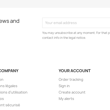
news and
You may unsubscribe at any moment. For that p
contact info in the legal notice.
COMPANY
YOUR ACCOUNT
son
Order tracking
ns légales
Sign in
ions d'utilisation
Create account
pos
My alerts
nt sécurisé