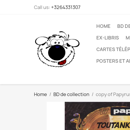
Call us:
+3264331307
HOME
BD D
EX-LIBRIS
M
CARTES TÉLÉP
POSTERS ET A
Home
BD de collection
copy of Papyru