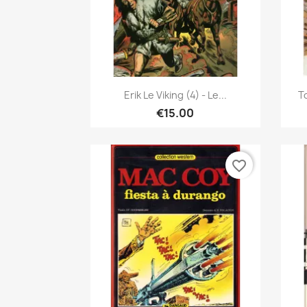
Quick view

Erik Le Viking (4) - Le...
T
€15.00
favorite_border