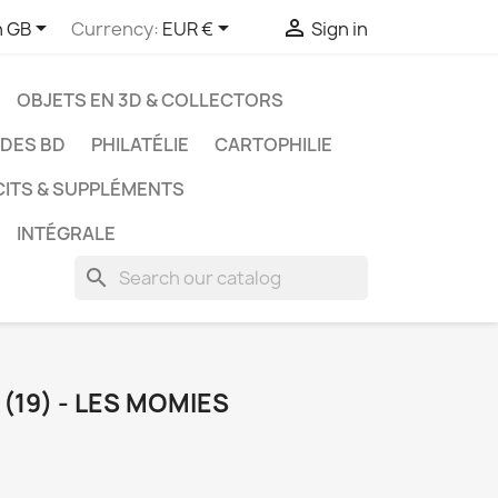



h GB
Currency:
EUR €
Sign in
OBJETS EN 3D & COLLECTORS
UDES BD
PHILATÉLIE
CARTOPHILIE
CITS & SUPPLÉMENTS
INTÉGRALE
search
(19) - LES MOMIES