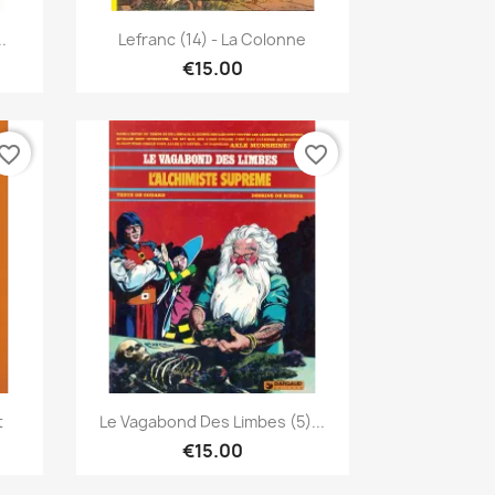
Quick view

.
Lefranc (14) - La Colonne
€15.00
vorite_border
favorite_border
Quick view

t
Le Vagabond Des Limbes (5)...
€15.00