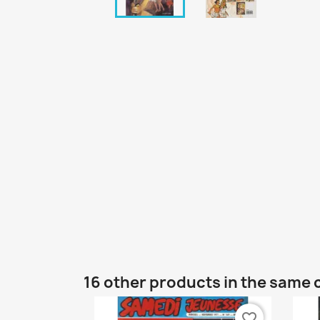
16 other products in the same 
favorite_border