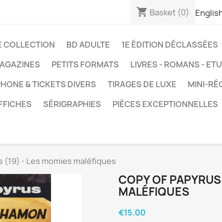
shopping_cart
Basket
(0)
Englis
E COLLECTION
BD ADULTE
1E ÉDITION DÉCLASSÉES
AGAZINES
PETITS FORMATS
LIVRES - ROMANS - ET
HONE & TICKETS DIVERS
TIRAGES DE LUXE
MINI-RÉ
FFICHES
SÉRIGRAPHIES
PIÈCES EXCEPTIONNELLES
s (19) - Les momies maléfiques
COPY OF PAPYRUS 
MALÉFIQUES
€15.00