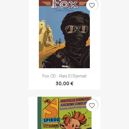
favorite_border
Fox (3) - Rais El Djemat
30,00 €
favorite_border