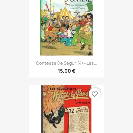
Contesse De Segur (4) - Les...
15,00 €
favorite_border