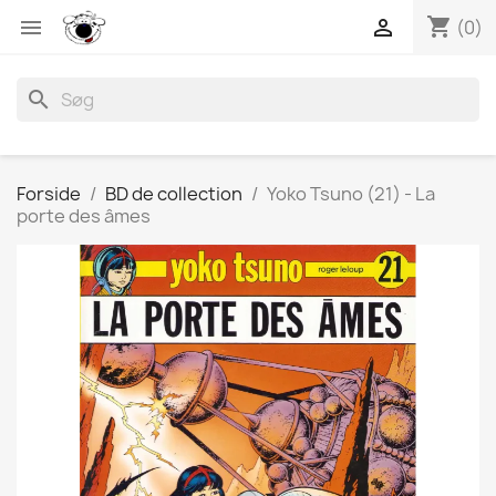
shopping_cart


(0)
search
Forside
BD de collection
Yoko Tsuno (21) - La
porte des âmes