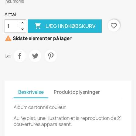
Inkl. moms
Antal

favorite_border
LÆG I INDKØBSKURV

Sidste elementer på lager
Del
Beskrivelse
Produktoplysninger
Album cartonné couleur.
Au 4e plat, une illustration et la reproduction de 21
couvertures apparaissent.