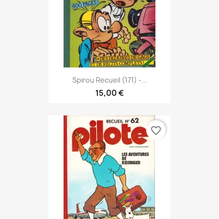
Spirou Recueil (171) -...
15,00 €
favorite_border