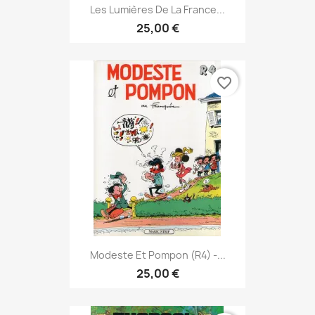
Les Lumières De La France...
25,00 €
favorite_border
Modeste Et Pompon (R4) -...
25,00 €