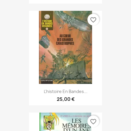
favorite_border
L'histoire En Bandes...
25,00 €
favorite_border