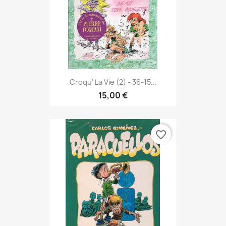
Croqu' La Vie (2) - 36-15...
15,00 €
favorite_border