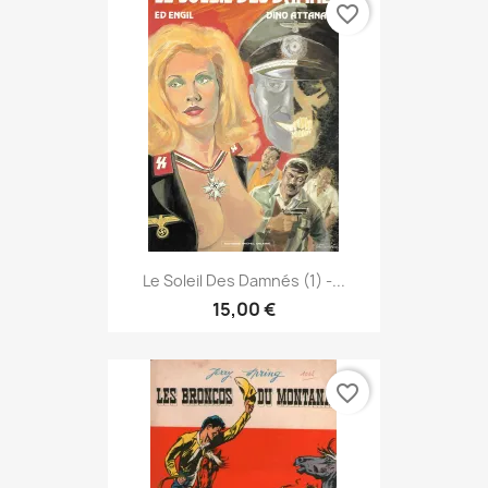
favorite_border
Le Soleil Des Damnés (1) -...
15,00 €
favorite_border