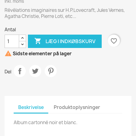
Inkl. moms
Révélations imaginaires sur H.P.Lovecraft, Jules Vernes,
Agatha Christie, Pierre Loti, etc...
Antal

favorite_border
LÆG I INDKØBSKURV

Sidste elementer på lager
Del
Beskrivelse
Produktoplysninger
Album cartonné noir et blanc.