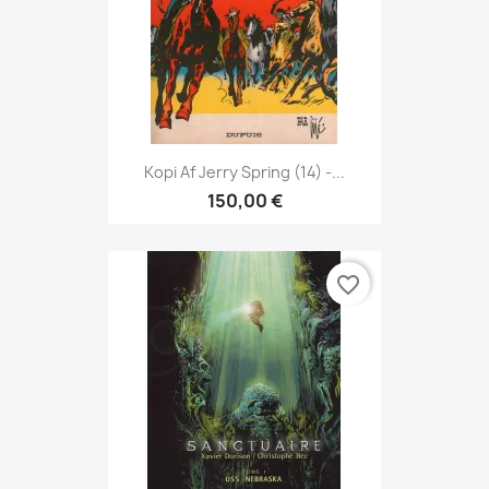
Kopi Af Jerry Spring (14) -...
150,00 €
favorite_border