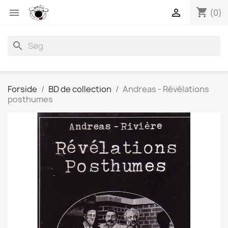
shopping_cart


(0)
search
Forside
BD de collection
Andreas - Révélations
posthumes