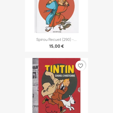
Spirou Recueil (290) -...
15,00 €
favorite_border