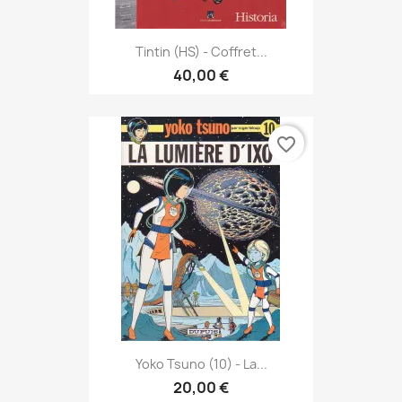
Tintin (HS) - Coffret...
40,00 €
favorite_border
Yoko Tsuno (10) - La...
20,00 €