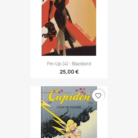
Pin-Up (4) - Blackbird
25,00 €
favorite_border