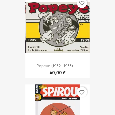
favorite_border
Popeye (1932 - 1933) -...
40,00 €
favorite_border