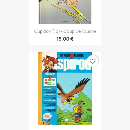
Cupidon (10) - Coup De Foudre
15,00 €
favorite_border