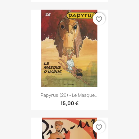
favorite_border
Papyrus (26) - Le Masque...
15,00 €
favorite_border