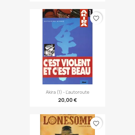
favorite_border
Akira (1) - L'autoroute
20,00 €
favorite_border