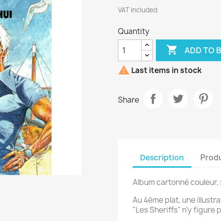
VAT included
Quantity

ADD TO 

Last items in stock
Share
Description
Produ
Album cartonné couleur, 
Au 4ème plat, une illustra
"Les Sheriffs" n'y figure 