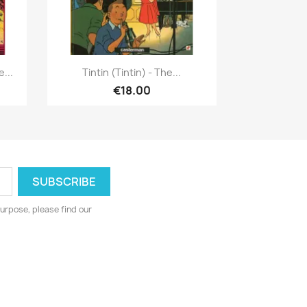
Quick view

...
Tintin (Tintin) - The...
€18.00
urpose, please find our