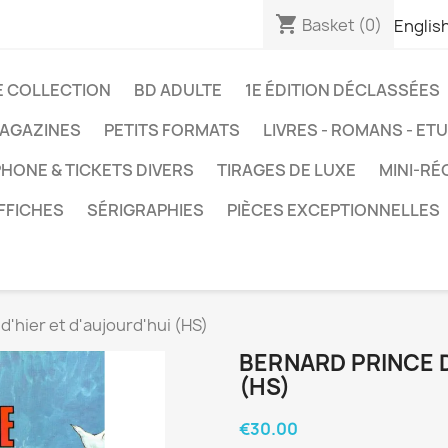
shopping_cart
Basket
(0)
Englis
E COLLECTION
BD ADULTE
1E ÉDITION DÉCLASSÉES
AGAZINES
PETITS FORMATS
LIVRES - ROMANS - ET
HONE & TICKETS DIVERS
TIRAGES DE LUXE
MINI-RÉ
FFICHES
SÉRIGRAPHIES
PIÈCES EXCEPTIONNELLES
d'hier et d'aujourd'hui (HS)
BERNARD PRINCE D
(HS)
€30.00