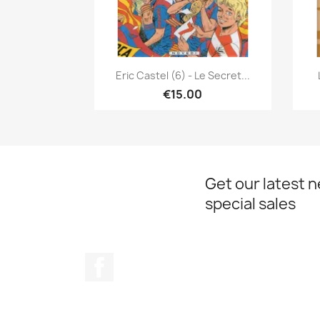
Quick view

Eric Castel (6) - Le Secret...
€15.00
Get our latest 
special sales
Facebook