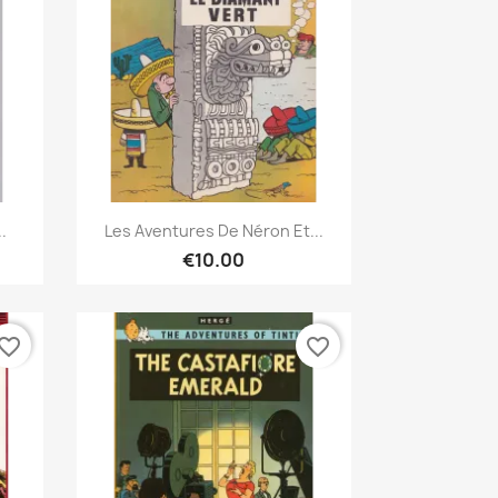
Quick view

.
Les Aventures De Néron Et...
€10.00
vorite_border
favorite_border