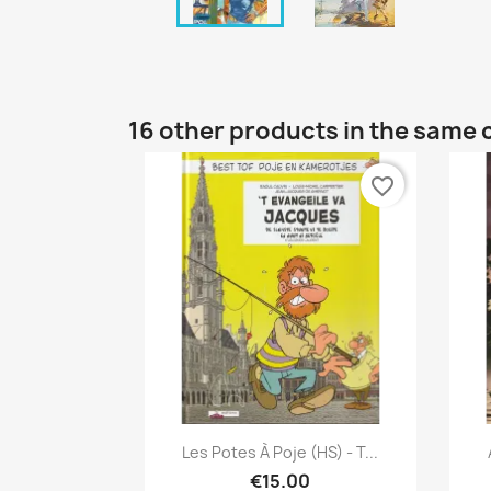
16 other products in the same 
favorite_border
Quick view

Les Potes À Poje (HS) - T...
€15.00