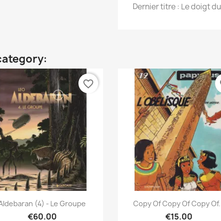
Dernier titre : Le doigt du
category:
favorite_border
fa
Quick view
Quick view


Aldebaran (4) - Le Groupe
Copy Of Copy Of Copy Of.
€60.00
€15.00