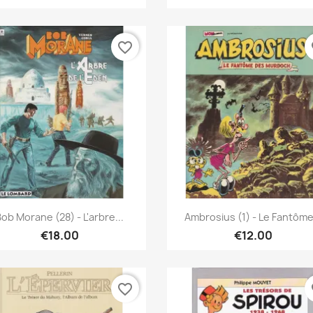
favorite_border
fa
Quick view
Quick view


ob Morane (28) - L'arbre...
Ambrosius (1) - Le Fantôme.
€18.00
€12.00
favorite_border
fa