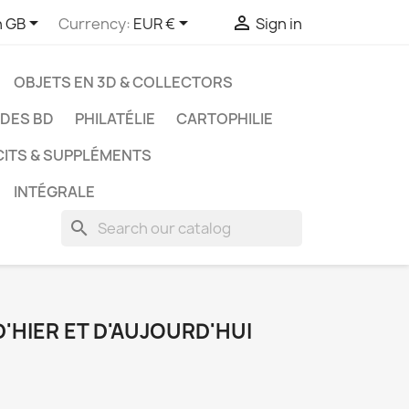



h GB
Currency:
EUR €
Sign in
OBJETS EN 3D & COLLECTORS
UDES BD
PHILATÉLIE
CARTOPHILIE
CITS & SUPPLÉMENTS
INTÉGRALE
search
'HIER ET D'AUJOURD'HUI