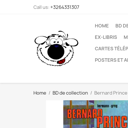
Call us:
+3264331307
HOME
BD D
EX-LIBRIS
M
CARTES TÉLÉP
POSTERS ET A
Home
BD de collection
Bernard Prince 