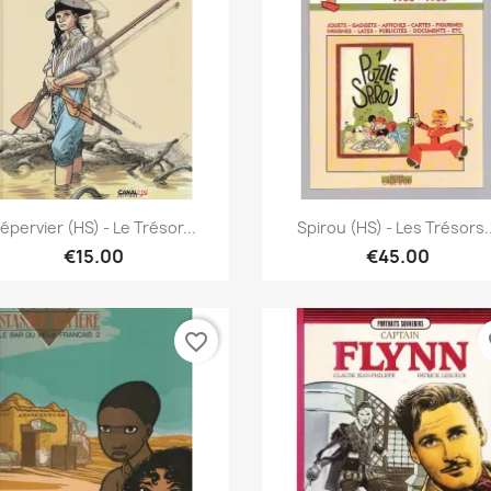
Quick view
Quick view


'épervier (HS) - Le Trésor...
Spirou (HS) - Les Trésors..
€15.00
€45.00
favorite_border
fa