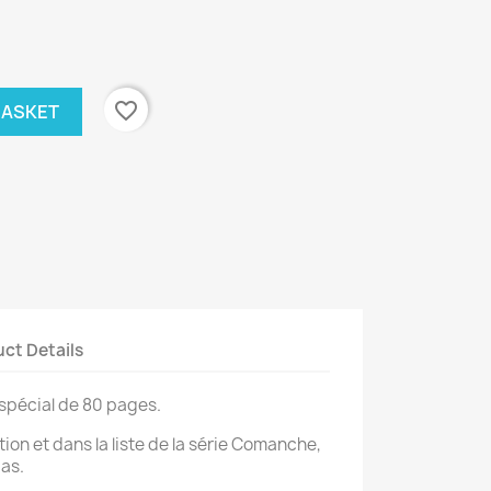
favorite_border
BASKET
ct Details
spécial de 80 pages.
tion et dans la liste de la série Comanche,
pas.