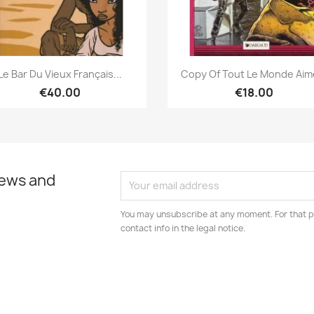
Quick view
Quick view


Le Bar Du Vieux Français...
Copy Of Tout Le Monde Aime
€40.00
€18.00
news and
You may unsubscribe at any moment. For that p
contact info in the legal notice.