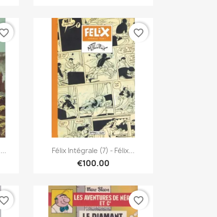
vorite_border
favorite_border
Quick view

..
Félix Intégrale (7) - Félix...
€100.00
vorite_border
favorite_border