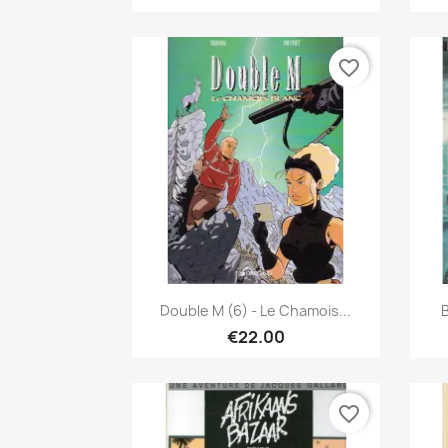
favorite_border
Quick view

Double M (6) - Le Chamois...
B
€22.00
favorite_border