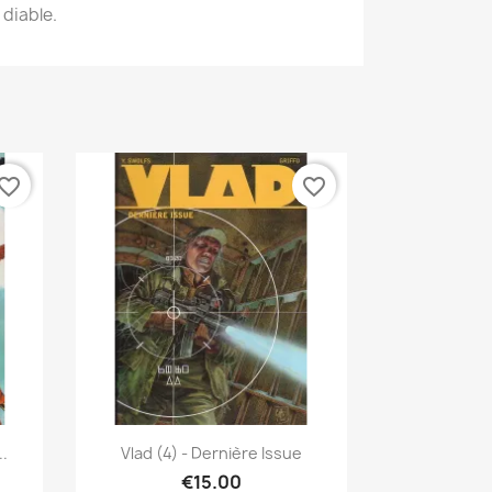
 diable.
vorite_border
favorite_border
Quick view

..
Vlad (4) - Dernière Issue
€15.00