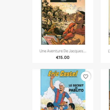
Quick view

Une Aventure De Jacques...
L
€15.00
favorite_border