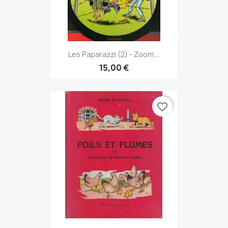
Les Paparazzi (2) - Zoom...
15,00 €
favorite_border