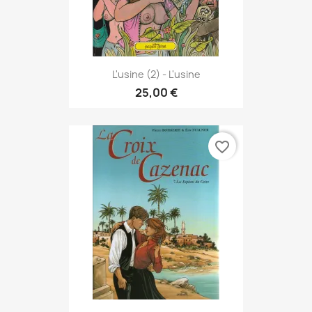
L'usine (2) - L'usine
25,00 €
favorite_border