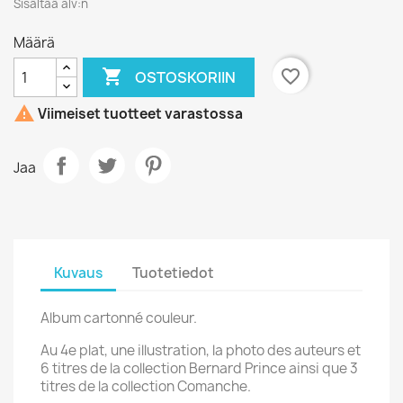
Sisältää alv:n
Määrä

favorite_border
OSTOSKORIIN

Viimeiset tuotteet varastossa
Jaa
Kuvaus
Tuotetiedot
Album cartonné couleur.
Au 4e plat, une illustration, la photo des auteurs et
6 titres de la collection Bernard Prince ainsi que 3
titres de la collection Comanche.