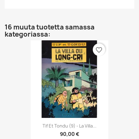
16 muuta tuotetta samassa
kategoriassa:
favorite_border
Tif Et Tondu (9) - La Villa...
90,00 €