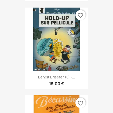
favorite_border
Benoit Brisefer (8) -...
15,00 €
favorite_border