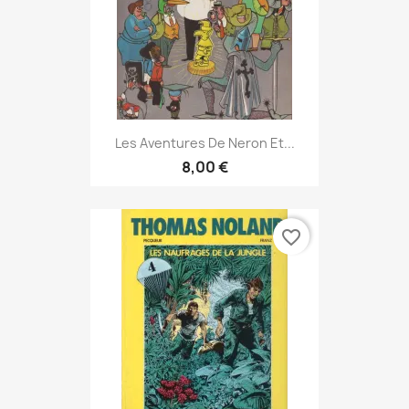
Les Aventures De Neron Et...
8,00 €
favorite_border