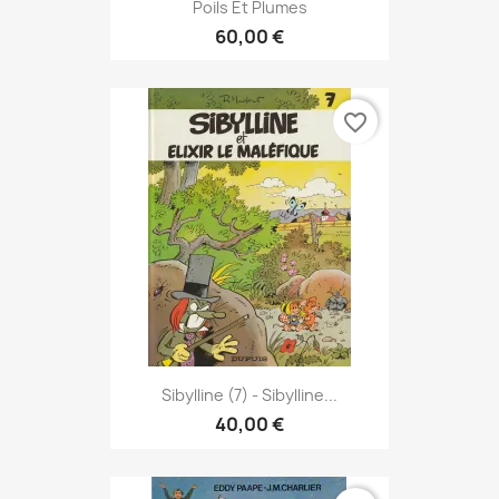
Poils Et Plumes
60,00 €
favorite_border
Sibylline (7) - Sibylline...
40,00 €