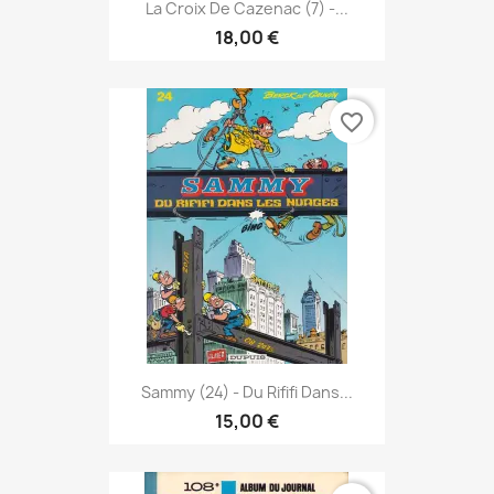
La Croix De Cazenac (7) -...
18,00 €
favorite_border
Sammy (24) - Du Rififi Dans...
15,00 €