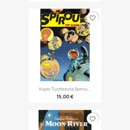
favorite_border
Kopio Tuotteesta Spirou...
15,00 €
favorite_border