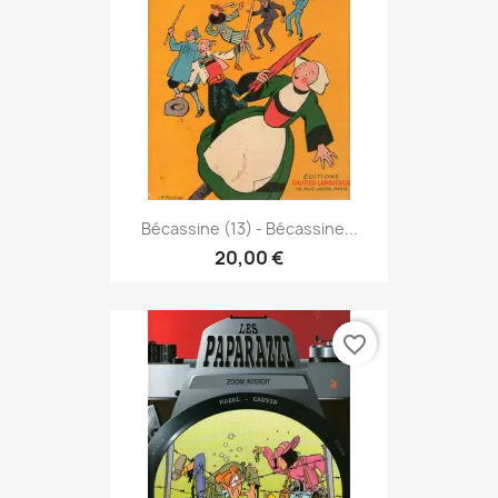
Bécassine (13) - Bécassine...
20,00 €
favorite_border