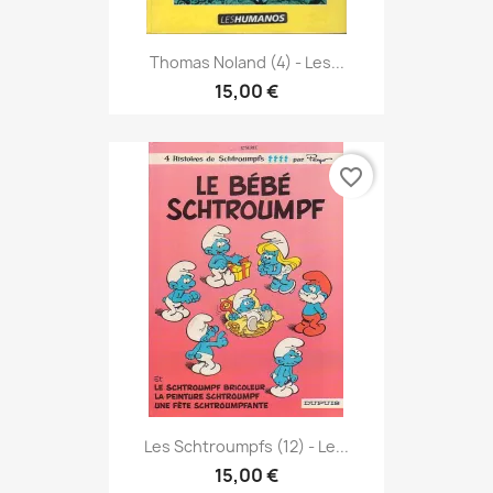
Thomas Noland (4) - Les...
15,00 €
favorite_border
Les Schtroumpfs (12) - Le...
15,00 €