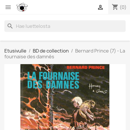
shopping_cart


(0)
search
Etusivulle
BD de collection
Bernard Prince (7) - La
fournaise des damnés