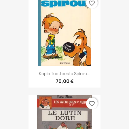
favorite_border
Kopio Tuotteesta Spirou...
70,00 €
favorite_border